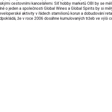
skými cestovními kancelářemi. Síť hobby marketů OBI by se měl
lně o jeden a společnosti Global Wines a Global Spirits by si měl
developerské aktivity v řádech stamilionů korun a dobudování reta
edpokládá, že v roce 2006 dosáhne kumulovaných tržeb ve výši c