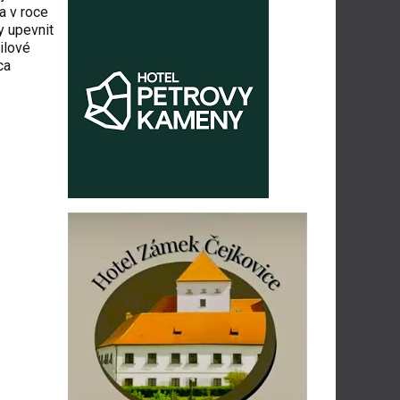
a v roce
y upevnit
ilové
ca