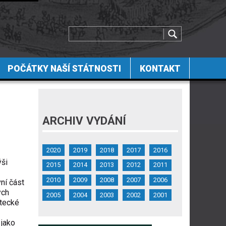
POČÁTKY NAŠÍ STÁTNOSTI
KONTAKT
ARCHIV VYDÁNÍ
2020
2019
2018
2017
2016
ýši
2015
2014
2013
2012
2011
2010
2009
2008
2007
2006
ní část
ých
2005
2004
2003
2002
2001
etecké
 jako