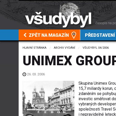
ZPĚT NA MAGAZÍN
PŘEDSTAVENÍ
HLAVNÍ STRÁNKA
ARCHIV VYDÁNÍ
VŠUDYBYL 04/2006
UNIMEX GROUP,
26. 03. 2006
Skupina Unimex Grou
15,7 miliardy korun,
zdaněním se pohybuj
investic směřovat do
vybraných developer
společnosti Travel S
i nepravidelné letec