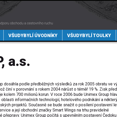
VŠUDYBYLÍ ÚVODNÍKY
VŠUDYBYLÍ TOULKY
 a.s.
p dosáhla podle předběžných výsledků za rok 2005 obratu ve v
 což činí v porovnání s rokem 2004 nárůst o téměř 19 %. Zisk před
e kolem 700 milionů korun. V roce 2006 bude Unimex Group hlav
 oblasti informačních technologií, hotelového podnikání a někter
ských projektů. Současně se bude snažit o posílení postavení l
ervice a její obchodní značky Smart Wings na trhu pravidelné
ké přepravy. Unimex Group počítá s upevněním postavení Čedoku