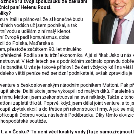
rozhovoru svoji spolužačku ze základní
nici paní Helenu Rossi.
liky?
u v Itálii a plánoval, že si konečně budu
rálních vodách už jsem podnikal, a tak
itní vodu a udělám z ní malý klenot.
odní Evropě padl komunismus, doba
razil do Polska, Maďarska a
em, přestože začátkem 90. let minulého
řehledné. Rodila se tu tržní ekonomika. A já si říkal: Jako u nás v 
nstruovat. V těch letech se s podnikáním začínalo opravdu dobře
 a bandité. U vás je takové přísloví, že čert vždycky kálí na větší
li daleko větší peníze než seriózní podnikatelé, avšak zpravidla je
int venture s československým národním podnikem Mattoni. Pak př
upit akcie. Další akcie jsme vykoupili od malých diků. Paralelně 
u firmu Mattoni jsem zrekonstruoval na své náklady. Takže z toho
toni zaplatil třikrát. Poprvé, když jsem dělal joint venture, a to 
il zbytek akcií, a do třetice při rekonstrukci firmy. A jak se mů
 přikoupili Dobrou vodu, následně Poděbradku. Díky těmto akvizi
u hospodářské soutěže.
t, a v Česku? To není věcí kvality vody (ta je samozřejmostí)