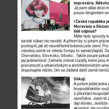
impresária. Někoho,
Já jsem dělal dost m
pouze dirigentem orc
I Česká republika j
Moravany a Slezany 
lidé odjinud?
Máte tady spousty k
turisté vůbec nic nevědí. A přitom by si plným práve
pochopili, jak až neuvěřitelně krásnou jste zemí. Pro
všechny země ve středu Evropy to samé(stejné). Č
Chorvatsko, Slovinsko, Srbsko… Takže pouze poku
její jedinečnost. Začnete vnímat rozdíly, které jsou
precizností a urbanistickým a architektonickým umem
disponujete něčím, čím se žádaná další země nemůž
Děkuji.
A potom ještě jedna 
hospodářského využit
z přezírání hospodář
xenofobie. Jsem té z
dají důvěru. Jestliž
akceptují, ale poziti