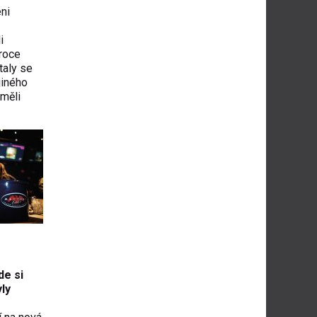
eni
i
 roce
taly se
jiného
 měli
de si
yly