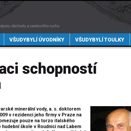
VŠUDYBYLÍ ÚVODNÍKY
VŠUDYBYLÍ TOULKY
aci schopností
a
arské minerální vody, a. s. doktorem
09 v rezidenci jeho firmy v Praze na
 omezuje pouze na torzo italského
é hudební škole v Roudnici nad Labem