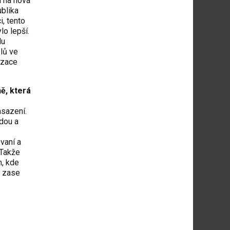
í na nová
ublika
i, tento
lo lepší.
du
elů ve
izace
ně, která
asazení.
odou a
vaní a
 Takže
m, kde
k zase