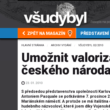
ZPĚT NA MAGAZÍN
PŘEDSTAVENÍ
HLAVNÍ STRÁNKA
ARCHIV VYDÁNÍ
VŠUDYBYL 02/2010
Umožnit valoriz
českého národ
23. 01. 2010
S předsedou představenstva společnosti Karlov
Antoniem Pasquale se potkáváme 7. prosince 20
Mariánském náměstí. A protože se má italština
hudebního názvosloví, které jsem díky Vojensk