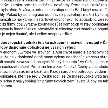
h slouží všem. Velkým zemím, protože se v jejím rámci dostávaj
i malým zemím, protože nacházejí nové trhy. Proto také Česká rep
 byla přidružována, a potom i se vstupem do EU. I když musím říc
hlý. Pokud by se integrace odehrávala pozvolněji, možná by to by
snažili co nejrychleji nastartovat ekonomiku. To způsobilo, že řa
 cizí firmy, což výrazně zpomalilo růst domácích vrstev podnikat
ž vypukla finanční krize, převáděly si všechny cizí mateřské organ
 je nejen špatné, ale i velice nespravedlivé.
západoevropská podnikatelská uskupení masivně investují v Čí
Evropy disponuje doložkou nejvyšších výhod.
ý ekonom: „Evropě ve srovnání s Asií chybí energie a pracovní n
je, že se v dohledné době stane výletní destinací s krásnou přír
í nosičů zavazadel bohatých čínských turistů.“ Vy Češi ale máte
a nacházet řešení. Proto má firma zaměstnává Čechy. Jsou studo
ě technicky nadaní a kreativní. Každý národ ale potřebuje vedení.
dnikatelé, kteří se teď v Česku rodí, se Česká republika vrátí ta
ko jedna z nejvyspělejších průmyslových zemí světa. A aby se ta
 národa.