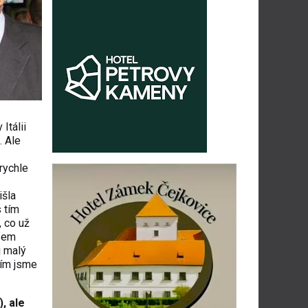
Itálii
. Ale
 rychle
išla
s tím
, co už
jsem
j malý
cím jsme
, ale