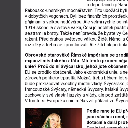
o deportacích pětase
Rakousko-uherským mocnářstvím. Tito ubožáci byli 
v dobytčích vagonech. Byli bez finančních prostředk
přijímáni s velkou nedůvěrou. Ale velmi rychle se int
1918 skončila světová válka, Češi je nechtěli pusti
sestrami a bratry. Takže není pravda, že byste vy Če
ražení. Před druhou světovou válkou Židé, Němci a Češ
roztržky a třeba se i pomlouvali. Ale žili bok po boku
Obrovské starověké Římské impérium se zrodil
expanzí městského státu. Má tento proces něja
unie? Proč do ní Švýcarsko, jehož jste občanem
EU se zrodilo obráceně. Jako ekonomická unie, a ne 
zároveň politický trpaslík. Možná, třeba během let s
bude překračovat všechny místní vlády. Švýcarsko j
francouzské Švýcary, německé Švýcary, italské Švý
zachovaly své vlastní jazyky a vlády, ale pod zaštít
V tomto si Evropská unie měla vzít příklad ze Šv
Podle mne je EU př
jsou všichni rovní, 
dotační a další pro