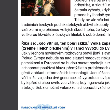
Společný evropský tr
odbytiště, a slouží 
čerpala výhody, když
proces byl hodně ryc
Tehdy se ale všichni 
tradičních českých podnikatelských aktivit skoupily
vaší zemi a je příčinou velkých škod. I toho, že kdy
veškerou likviditu z českých filiálek k sobě domů. To
Říká se: „Kdo vítr sil, ten bouři sklízí.“ Velká 
(zřejmě i jejich přičiněním) v rámci vývozu do 
Jak v jednom novinovém rozhovoru pravil jistý slavn
Pokud Evropa nebude na tuto situaci reagovat, risku
památkami a Evropané se budou muset spokojit s rol
schopnost používat hlavu, přemýšlet o problémech 
génii v oblasti informačních technologií. Jsou úžasn
věřím, že za jednu dvě generace, až vyrostou noví po
byla před druhou světovou válkou, kdy figurovala ja
stalo, je třeba umožnit valorizaci schopností vašeho