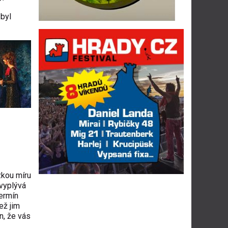
 byl
zkou míru
 vyplývá
ermín
ež jim
n, že vás