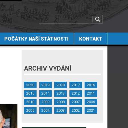
POČÁTKY NAŠÍ STÁTNOSTI
KONTAKT
ARCHIV VYDÁNÍ
2020
2019
2018
2017
2016
2015
2014
2013
2012
2011
2010
2009
2008
2007
2006
2005
2004
2003
2002
2001