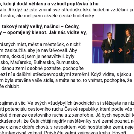
 kdo jí dodá věhlasu a vzbudí poptávku trhu.
álo. A když už jste zmínil své středoškolské hudební vzdělání, já
hestru, ale měl jsem skvělé české hudebníky.
e takový malý velký, našinci – Čechy,
– opomíjený klenot. Jak nás vidíte vy,
rásných míst, měst a městeček, o nichž
m zasloužila, aby je navštěvovali. Aby
 mne, dokud jsem je nenavštívil, byly
esko, Maďarsko, Bulharsko, Rumunsko,
d danou zemi osobně poznáte, pochopíte
 mezi ní a dalšími středoevropskými zeměmi. Když vidíte, s jakou
 byla stavěna vaše sídla, a máte na to, to vnímat, pochopíte, že
e chlubit.
zajímavá věc. Ve svých všudybylích úvodnících si stěžujete na ní
í potenciálu cestovního ruchu České republiky, která podle vás
ské dimenze cestovního ruchu a z xenofobie. Já bych nepoužil t
kušenosti, že Češi chtějí nejdřív návštěvníky své země poznat, n
e se cizinec dobře chová, s respektem vůči hostitelské zemi, neje
vně intenzivně vnímají. Právě čtu velmi zajímavou knihu. Hovoří