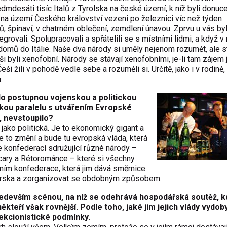
dmdesáti tisíc Italů z Tyrolska na české území, k níž byli donuc
na území Českého království vezeni po železnici víc než týden
ů, špinaví, v chatrném oblečení, zemdlení únavou. Zprvu u vás byl
egrovali. Spolupracovali a spřátelili se s místními lidmi, a když v
t domů do Itálie. Naše dva národy si uměly nejenom rozumět, ale s
ši byli xenofobní. Národy se stávají xenofobními, je-li tam zájem 
i žili v pohodě vedle sebe a rozuměli si. Určitě, jako i v rodině,
.
o postupnou vojenskou a politickou
kou paralelu s utvářením Evropské
, nevstoupilo?
jako politická. Je to ekonomický gigant a
e to změní a bude tu evropská vláda, která
e konfederací sdružující různé národy –
cary a Rétorománce – které si všechny
ěním konfederace, která jim dává směrnice.
ýcarska a zorganizovat se obdobným způsobem.
edevším scénou, na níž se odehrává hospodářská soutěž, k
někteří však rovnější. Podle toho, jaké jim jejich vlády vydob
tekcionistické podmínky.