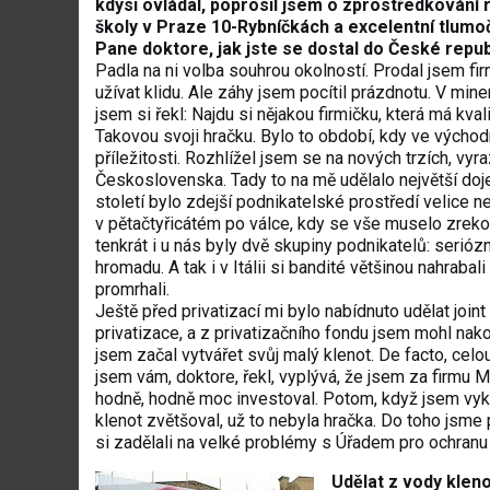
kdysi ovládal, poprosil jsem o zprostředkování 
školy v Praze 10-Rybníčkách a excelentní tlumoč
Pane doktore, jak jste se dostal do České repub
Padla na ni volba souhrou okolností. Prodal jsem firm
užívat klidu. Ale záhy jsem pocítil prázdnotu. V mine
jsem si řekl: Najdu si nějakou firmičku, která má kval
Takovou svoji hračku. Bylo to období, kdy ve vých
příležitosti. Rozhlížel jsem se na nových trzích, vy
Československa. Tady to na mě udělalo největší doj
století bylo zdejší podnikatelské prostředí velice nep
v pětačtyřicátém po válce, kdy se vše muselo zreko
tenkrát i u nás byly dvě skupiny podnikatelů: seriózní
hromadu. A tak i v Itálii si bandité většinou nahraba
promrhali.
Ještě před privatizací mi bylo nabídnuto udělat jo
privatizace, a z privatizačního fondu jsem mohl nako
jsem začal vytvářet svůj malý klenot. De facto, celo
jsem vám, doktore, řekl, vyplývá, že jsem za firmu Mat
hodně, hodně moc investoval. Potom, když jsem vykoup
klenot zvětšoval, už to nebyla hračka. Do toho jsme
si zadělali na velké problémy s Úřadem pro ochran
Udělat z vody kleno