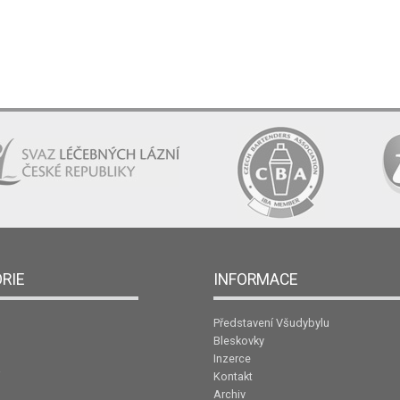
RIE
INFORMACE
Představení Všudybylu
Bleskovky
Inzerce
Kontakt
Archiv