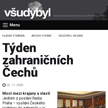
Menu
HLAVNÍ STRÁNKA
ARCHIV VYDÁNÍ
VŠUDYBYL 09/2003
Týden
zahraničních
Čechů
02. 11. 2003
Most mezi krajany a vlastí
Jedním z poslání Radia
Praha – vysílání Českého
rozhlasu do zahraničí – je