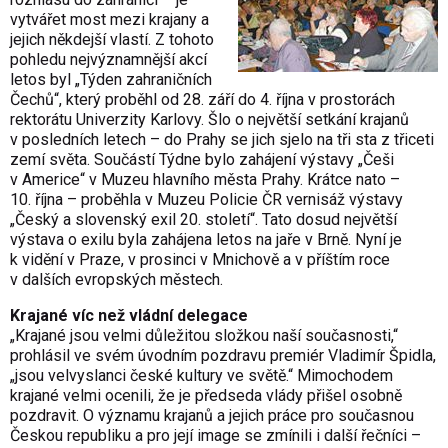
vytvářet most mezi krajany a
jejich někdejší vlastí. Z tohoto
pohledu nejvýznamnější akcí
letos byl „Týden zahraničních
Čechů“, který proběhl od 28. září do 4. října v prostorách
rektorátu Univerzity Karlovy. Šlo o největší setkání krajanů
v posledních letech – do Prahy se jich sjelo na tři sta z třiceti
zemí světa. Součástí Týdne bylo zahájení výstavy „Češi
v Americe“ v Muzeu hlavního města Prahy. Krátce nato –
10. října – proběhla v Muzeu Policie ČR vernisáž výstavy
„Český a slovenský exil 20. století“. Tato dosud největší
výstava o exilu byla zahájena letos na jaře v Brně. Nyní je
k vidění v Praze, v prosinci v Mnichově a v příštím roce
v dalších evropských městech.
Krajané víc než vládní delegace
„Krajané jsou velmi důležitou složkou naší současnosti,“
prohlásil ve svém úvodním pozdravu premiér Vladimír Špidla,
„jsou velvyslanci české kultury ve světě.“ Mimochodem
krajané velmi ocenili, že je předseda vlády přišel osobně
pozdravit. O významu krajanů a jejich práce pro současnou
Českou republiku a pro její image se zmínili i další řečníci –