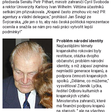
předseda Senátu Petr Pithart, ministr zahraničí Cyril Svoboda
a rektor Univerzity Karlovy Ivan Wilhelm. Většina účastníků
setkání jim přizvukovala. „Krajané často zmohou víc než PR
agentury a vládní delegace,“ prohlásil Jan Šinágl ze
Švýcarska, „jde jen o to, aby nás česká politická reprezentace
ocenila a snažila se nám pro naši práci vytvořit lepší
podmínky!“
Problém národní identity
Nejčastějšími tématy
krajanského rokování byly
restituce, otázka dvojího
občanství, problém národní
identity, s níž zápasí zejména
nejmladší generace krajanů, a
podpora činnosti krajanských
spolků. „Děláme, co můžeme,“
vysvětloval Zdeněk Lyčka,
ředitel Odboru kulturních a
krajanských vztahů
Ministerstva zahraničí, které
má finanční podporu krajanů
na starosti, " ale na všechno