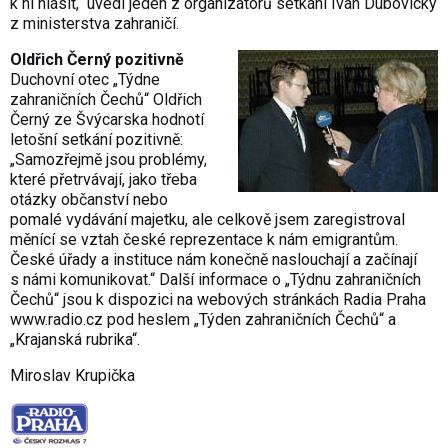
k ní hlásit,“ uvedl jeden z organizátorů setkání Ivan Dubovický
z ministerstva zahraničí.
Oldřich Černý pozitivně
Duchovní otec „Týdne
zahraničních Čechů“ Oldřich
Černý ze Švýcarska hodnotí
letošní setkání pozitivně:
„Samozřejmě jsou problémy,
které přetrvávají, jako třeba
otázky občanství nebo
pomalé vydávání majetku, ale celkově jsem zaregistroval
měnící se vztah české reprezentace k nám emigrantům.
České úřady a instituce nám konečně naslouchají a začínají
s námi komunikovat.“ Další informace o „Týdnu zahraničních
Čechů“ jsou k dispozici na webových stránkách Radia Praha
www.radio.cz
pod heslem „Týden zahraničních Čechů“ a
„Krajanská rubrika“.
Miroslav Krupička