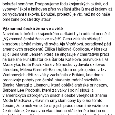
bohužel nemáme. Podporujeme řadu krajanských aktivit, od
vybavení škol a knihoven přes vysílání učitelů mezi krajany až
po vydávání tiskovin. Bohužel, projektů je víc, než na co naše
omezené prostředky stačí."
Významná česká žena ve světě
Novinkou letošního krajanského setkání bylo udílení ocenění
„Významná česká žena ve světě“. Cenu získala někdejší
krasobruslařská mistryně světa Ája Vrzáňová, poradkyně pěti
amerických prezidentů Eliška Hašková-Coolidge, v Norsku
žijící Běla Gran Jensen, která se angažuje v charitativní práci
na Balkáně, kunsthistorička Šarlota Kotíková, pravnučka T. G.
Masaryka, Edita Koch, která v Německu vydávala exilovou
literaturu, Milena Grenfell-Baines, která se jako jedno z tzv.
Wintonových dětí za války zachránila v Británii, kde dnes
organizuje pobyty pro české studenty, módní návrhářka
Blanka Matragi z Libanonu, která obléká arabské princezny,
Barbara Lee Podoski, která za války i po ní sloužila
v amerických ozbrojených silách a české veřejnosti známá
Meda Mládková. „Hlavním smyslem ceny bylo říci těmto
ženám, že o nich víme, že si jejich práce nesmírně vážíme a
že doufáme, že na svou vlast budou stále hrdé a budou se