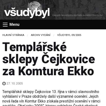
Menu
HLAVNÍ STRÁNKA
ARCHIV VYDÁNÍ
VŠUDYBYL 09/2005
Templářské
sklepy Čejkovice
za Komtura Ekko
27. 10. 2005
Templářské sklepy Čejkovice 13. října v rámci slavnostního
vyhlášení v Praze obdržely další významné ocenění. Jejich
nová řada vín Komtur Ekko získala prestižní ocenění v rámci
soutěže „Obal roku 2005“, kterou vyhlašuje Česká obalová