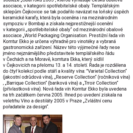
asociace, v kategorii spotřebitelské obaly. Templářským
sklepům Čejkovice se tak podařilo navázat na loňský úspěch
keramické karafy, která byla oceněna i na mezinárodním
sympoziu v Bombaji a získala nejprestižnejší ocenění
v kategorii „spotřebitelské obaly“ od mezinárodní obalové
asociace „World Packaging Organisation. Prestižní řada vín
Komtur Ekko je určena výhradně pro vinotéky a vybraná
gastronomická zařízení. Název této výjimečné řady nese
jméno nejznámějšího představitele templářského řádu
v Čechách a na Moravě, komtura Ekka, který sídlil
v Čejkovicích na přelomu 13. a 14. století. Řada je rozdělena
do čtyř kolekcí podle stáří a kvality vína: "Varietal Collection“
(jakostní odrůdová vína), „Reserve Collection“ (ročníková vína)
, „Barrique Collection“ (bariková vína) a „Trroir Collection“
(přívlastková vína). Nová řada vín Komtur Ekko byla uvedena
na trh začátkem června 2005. Ihned po uvedení získala na
veletrhu Víno a destiláty 2005 v Praze „Zvláštní cenu
pořadatele za design“.