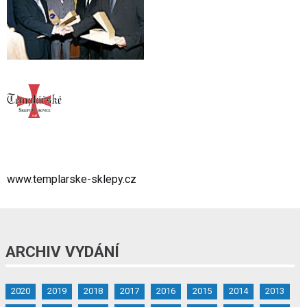
www.templarske-sklepy.cz
ARCHIV VYDÁNÍ
2020
2019
2018
2017
2016
2015
2014
2013