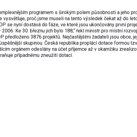
jkomplexnějším programem s širokým polem působnosti a jeho pro
e vysvětluje, proč jsme museli na tento výsledek čekat až do let
OP se nyní dostává do fáze, ve které jsou ukončovány první proje
006. Ke 30. březnu jich bylo 188,“ řekl ministr pro místní rozvo
P předloženo 3876 projektů. Nejčastějšími žadateli jsou obce, je
júspěšnější skupinou. Česká republika proplácí dotace formou tzv
ídícím orgánem odeslány na účet příjemce až v okamžiku zrealizo
aňuje případnému zneužití dotací.