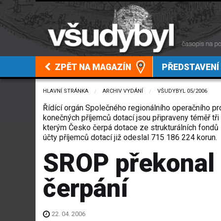
ZPĚT NA MAGAZÍN
PŘEDSTAVENÍ
HLAVNÍ STRÁNKA
ARCHIV VYDÁNÍ
VŠUDYBYL 05/2006
Řídící orgán Společného regionálního operačního p
konečných příjemců dotací jsou připraveny téměř tři 
kterým Česko čerpá dotace ze strukturálních fondů 
účty příjemců dotací již odeslal 715 186 224 korun.
SROP překonal 
čerpání
22. 04. 2006