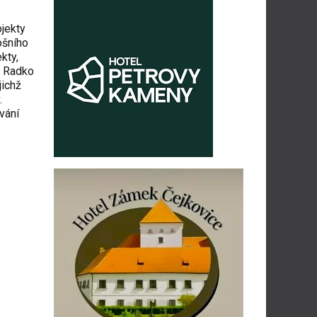
jekty
ošního
kty,
j Radko
jichž
.
vání