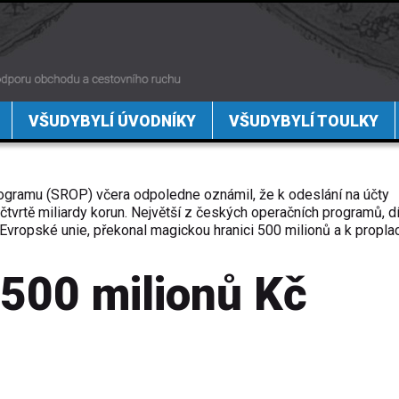
VŠUDYBYLÍ ÚVODNÍKY
VŠUDYBYLÍ TOULKY
rogramu (SROP) včera odpoledne oznámil, že k odeslání na účty
čtvrtě miliardy korun. Největší z českých operačních programů, d
Evropské unie, překonal magickou hranici 500 milionů a k propla
500 milionů Kč