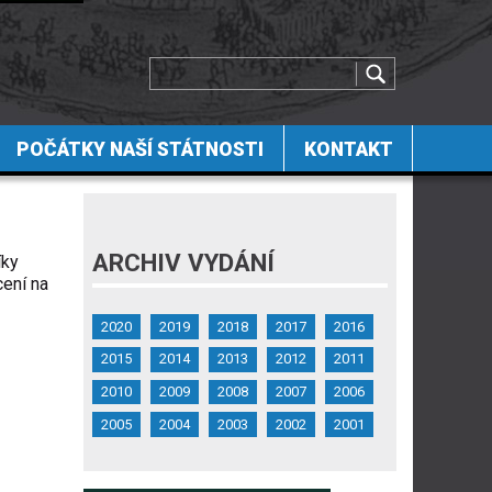
POČÁTKY NAŠÍ STÁTNOSTI
KONTAKT
ARCHIV VYDÁNÍ
íky
cení na
2020
2019
2018
2017
2016
2015
2014
2013
2012
2011
2010
2009
2008
2007
2006
2005
2004
2003
2002
2001