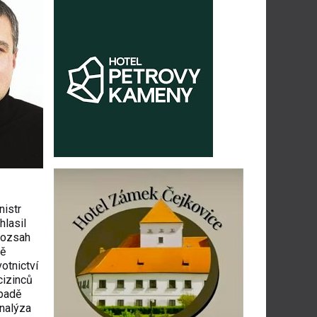
nistr
hlasil
 rozsah
dě
otnictví
cizinců
ípadě
analýza