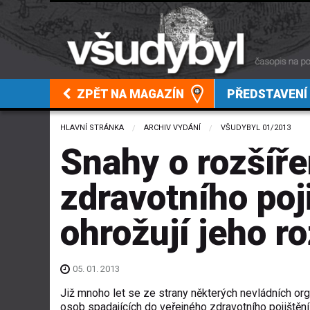
ZPĚT NA MAGAZÍN
PŘEDSTAVENÍ
HLAVNÍ STRÁNKA
ARCHIV VYDÁNÍ
VŠUDYBYL 01/2013
Snahy o rozšíře
zdravotního poj
ohrožují jeho r
05. 01. 2013
Již mnoho let se ze strany některých nevládních orga
osob spadajících do veřejného zdravotního pojištění 