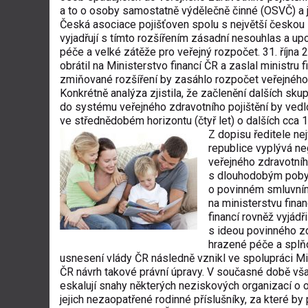
a to o osoby samostatně výdělečně činné (OSVČ) a j
Česká asociace pojišťoven spolu s největší českou
vyjadřují s tímto rozšířením zásadní nesouhlas a up
péče a velké zátěže pro veřejný rozpočet. 31. října 
obrátil na Ministerstvo financí ČR a zaslal ministru f
zmiňované rozšíření by zasáhlo rozpočet veřejného 
Konkrétně analýza zjistila, že začlenění dalších s
do systému veřejného zdravotního pojištění by vedlo
ve střednědobém horizontu (čtyř let) o dalších cca 1
Z dopisu ředitele ne
republice vyplývá ne
veřejného zdravotního
s dlouhodobým pobyt
o povinném smluvním 
na ministerstvu fina
financí rovněž vyjádř
s ideou povinného zd
hrazené péče a splňo
usnesení vlády ČR následně vznikl ve spolupráci Min
ČR návrh takové právní úpravy. V současné době vša
eskalují snahy některých neziskových organizací o 
jejich nezaopatřené rodinné příslušníky, za které by 