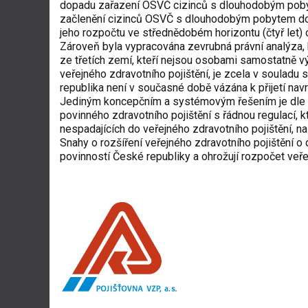
dopadu zařazení OSVČ cizinců s dlouhodobým pobyte
začlenění cizinců OSVČ s dlouhodobým pobytem do s
jeho rozpočtu ve střednědobém horizontu (čtyř let) o
Zároveň byla vypracována zevrubná právní analýza, k
ze třetích zemí, kteří nejsou osobami samostatně výd
veřejného zdravotního pojištění, je zcela v soulad
republika není v současné době vázána k přijetí nav
Jediným koncepčním a systémovým řešením je dle n
povinného zdravotního pojištění s řádnou regulací, 
nespadajících do veřejného zdravotního pojištění, na
Snahy o rozšíření veřejného zdravotního pojištění o
povinností České republiky a ohrožují rozpočet veře