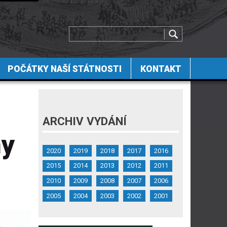
POČÁTKY NAŠÍ STÁTNOSTI
KONTAKT
ARCHIV VYDÁNÍ
ny
2020
2019
2018
2017
2016
2015
2014
2013
2012
2011
2010
2009
2008
2007
2006
2005
2004
2003
2002
2001