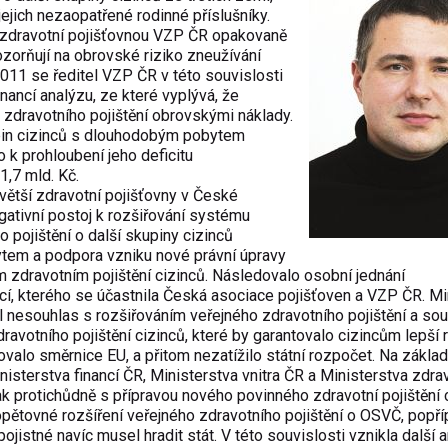
ejich nezaopatřené rodinné příslušníky.
 zdravotní pojišťovnou VZP ČR opakovaně
ozorňují na obrovské riziko zneužívání
2011 se ředitel VZP ČR v této souvislosti
inancí analýzu, ze které vyplývá, že
zdravotního pojištění obrovskými náklady.
kupin cizinců s dlouhodobým pobytem
 k prohloubení jeho deficitu
1,7 mld. Kč.
jvětší zdravotní pojišťovny v České
gativní postoj k rozšiřování systému
 pojištění o další skupiny cizinců
em a podpora vzniku nové právní úpravy
zdravotním pojištění cizinců. Následovalo osobní jednání
ncí, kterého se účastnila Česká asociace pojišťoven a VZP ČR. Mi
il nesouhlas s rozšiřováním veřejného zdravotního pojištění a sou
ravotního pojištění cizinců, které by garantovalo cizincům lepší
valo směrnice EU, a přitom nezatížilo státní rozpočet. Na zákla
isterstva financí ČR, Ministerstva vnitra ČR a Ministerstva zdrav
k protichůdně s přípravou nového povinného zdravotní pojištění 
opětovné rozšíření veřejného zdravotního pojištění o OSVČ, popř
pojistné navíc musel hradit stát. V této souvislosti vznikla další 