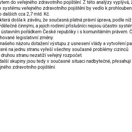
m do veřejného zdravotního pojištění. Z této analýzy vyplývá, 
ystému veřejného zdravotního pojištění by vedlo k prohloubení
 dalších cca 2,7 mld. Kč.
terá došla k závěru, že současná platná právní úprava, podle níž 
ělečně činnými, a jejich rodinní příslušníci nejsou účastni syst
u s ústavním pořádkem České republiky i s komunitárním právem. 
rhované legislativní změny.
ašeho názoru dotažení výstupu z usnesení vlády a vytvoření p
které na jednu stranu vyřeší všechny současné problémy cizinců
 druhou stranu nezatíží veřejný rozpočet.
 další skupiny jsou tedy v současné situaci nadbytečné, přesahuj
jného zdravotního pojištění.