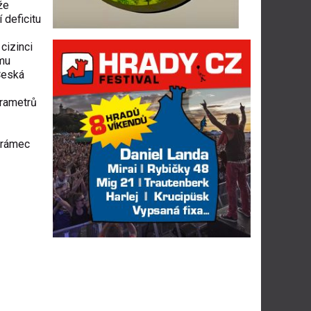
že
 deficitu
cizinci
ému
Česká
arametrů
í rámec