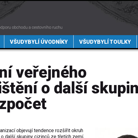
VŠUDYBYLÍ ÚVODNÍKY
VŠUDYBYLÍ TOULKY
ní veřejného
ištění o další skupi
ozpočet
nizací objevují tendence rozšířit okruh
o další skupiny cizinců ze třetích zemí,