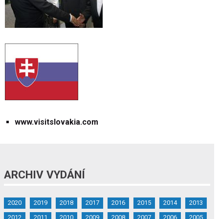
www.visitslovakia.com
ARCHIV VYDÁNÍ
2020
2019
2018
2017
2016
2015
2014
2013
2012
2011
2010
2009
2008
2007
2006
2005