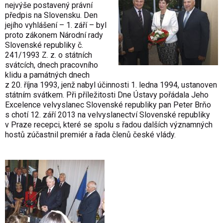
nejvýše postavený právní
předpis na Slovensku. Den
jejího vyhlášení – 1. září – byl
proto zákonem Národní rady
Slovenské republiky č.
241/1993 Z. z. o státních
svátcích, dnech pracovního
klidu a památných dnech
z 20. října 1993, jenž nabyl účinnosti 1. ledna 1994, ustanoven
státním svátkem. Při příležitosti Dne Ústavy pořádala Jeho
Excelence velvyslanec Slovenské republiky pan Peter Brňo
s chotí 12. září 2013 na velvyslanectví Slovenské republiky
v Praze recepci, které se spolu s řadou dalších významných
hostů zúčastnil premiér a řada členů české vlády.