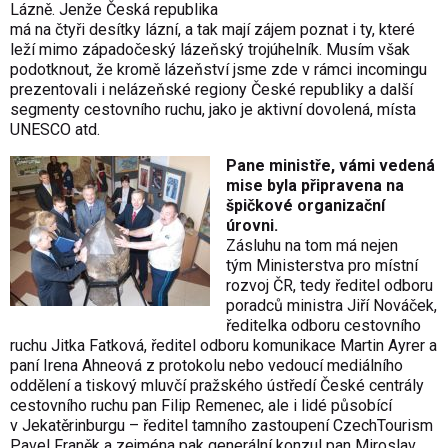
Lázně. Jenže Česká republika
má na čtyři desítky lázní, a tak mají zájem poznat i ty, které
leží mimo západočeský lázeňský trojúhelník. Musím však
podotknout, že kromě lázeňství jsme zde v rámci incomingu
prezentovali i nelázeňské regiony České republiky a další
segmenty cestovního ruchu, jako je aktivní dovolená, místa
UNESCO atd.
Pane ministře, vámi vedená
mise byla připravena na
špičkové organizační
úrovni.
Zásluhu na tom má nejen
tým Ministerstva pro místní
rozvoj ČR, tedy ředitel odboru
poradců ministra Jiří Nováček,
ředitelka odboru cestovního
ruchu Jitka Fatková, ředitel odboru komunikace Martin Ayrer a
paní Irena Ahneová z protokolu nebo vedoucí mediálního
oddělení a tiskový mluvčí pražského ústředí České centrály
cestovního ruchu pan Filip Remenec, ale i lidé působící
v Jekatěrinburgu – ředitel tamního zastoupení CzechTourism
Pavel Franěk a zejména pak generální konzul pan Miroslav