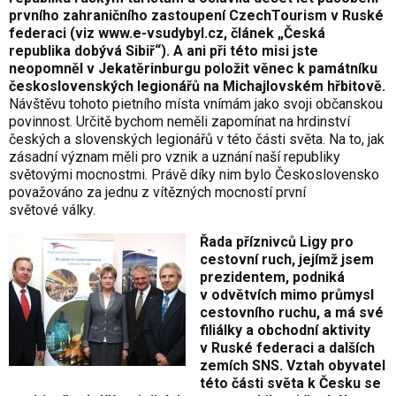
prvního zahraničního zastoupení CzechTourism v Ruské
federaci (viz
www.e-vsudybyl.cz
, článek „Česká
republika dobývá Sibiř“). A ani při této misi jste
neopomněl v Jekatěrinburgu položit věnec k památníku
československých legionářů na Michajlovském hřbitově.
Návštěvu tohoto pietního místa vnímám jako svoji občanskou
povinnost. Určitě bychom neměli zapomínat na hrdinství
českých a slovenských legionářů v této části světa. Na to, jak
zásadní význam měli pro vznik a uznání naší republiky
světovými mocnostmi. Právě díky nim bylo Československo
považováno za jednu z vítězných mocností první
světové války.
Řada příznivců Ligy pro
cestovní ruch, jejímž jsem
prezidentem, podniká
v odvětvích mimo průmysl
cestovního ruchu, a má své
filiálky a obchodní aktivity
v Ruské federaci a dalších
zemích SNS. Vztah obyvatel
této části světa k Česku se