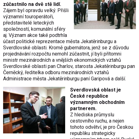
zúčastnilo na dvě stě lidí.
Zájem byl opravdu velký. Přišli
významní touroperátoři,
představitelé leteckých
společností, komunální sféry
aj. Význam akce také podtrhla
účast politické reprezentace města Jekatěrinburgu a
Sverdlovské oblasti. Kromě gubernátora, jenž se z důvodu
projednávání rozpočtu nemohl zúčastnit, jí byli přítomni
ministr mezinárodních a vnějších ekonomických vztahů
Sverdlovské oblasti pan Charlov, starosta Jekatěrinburgu pan
Černěcký, ředitelka odboru mezinárodních vztahů
Administrace města Jekatěrinburgu paní Garipová a další.
Sverdlovská oblast je
České republice
významným obchodním
partnerem.
Z hlediska průmyslu
cestovního ruchu, a nejen
tohoto odvětví, je pro Českou
republiku strategicky