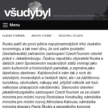
Menu
HLAVNÍ STRÁNKA
ARCHIV VYDÁNÍ
VŠUDYBYL 07/2010
Rusko patří do první pětice nejvýznamnějších trhů českého
incomingu, a tak není divu, že své zatím poslední
(šestadvacáté) zahraniční zastoupení CzechTourism otevřel
právě v Jekatěrinburgu. Českou republiku obyvatelé Ruska a
dalších zemí Společenství nezávislých států vnímají jako
zemi kulturních a historických památek, a zejména jako
lázeňskou destinaci. Každoročně k nám tak z nich do
slezských, moravských a českých lázní, ale i za zážitkovou
turistikou, obchodem, nákupy atd. přijíždí několik set tisíc
velkoryse utrácejících návštěvníků. Slavnostní otevření
jekatěrinburgského zastoupení CzechTourism se za účasti
ministra pro místní rozvoj Rostislava Vondrušky, náměstka
ministra pro místní rozvoj Miroslava Kalouse, náměstka
ministra dopravy Pavla Škváry a generálního konzula