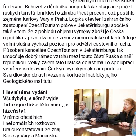
významným trhem celá Ruská
federace. Bohužel v důsledku hospodářské stagnace počet
ruských turistů loni klesl o zhruba třicet procent, což postihlo
zejména Karlovy Vary a Prahu. Logika otevření zahraničního
zastoupení CzechTourism právě v Jekatěrinburgu spočívá
také v tom, že z pohledu objemu výměny zboží je Česká
republika v první dvacítce zemí v rámci uralské oblasti. A to je
velmi slušná výchozí pozice i pro odvětví cestovního ruchu.
Působení kanceláře CzechTourism v Jekatěrinburgu tak
umocňuje dobrý rámec vztahů mezi touto částí Ruska a naší
republikou. Velký zájem tato uralská oblast má i o spolupráci
ve sféře vzdělávání. Českým vysokým školám proto ze
Sverdlovské oblasti vezeme konkrétní nabídky jejího
Geologického institutu.
Hlavní téma vydání
Všudybylu, v němž vyjde
fotoreportáž z této mise, je
lázeňství.
V rámci oficiálních
i neformálních rozhovorů
Uralci konstatovali, že znají
Karlovy Vary a Mariánské