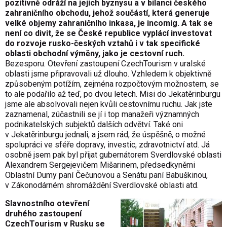
pozitivně odráží na jejich byznysu a v bilanci českého
zahraničního obchodu, jehož součástí, která generuje
velké objemy zahraničního inkasa, je incomig. A tak se
není co divit, že se České republice vyplácí investovat
do rozvoje rusko-českých vztahů i v tak specifické
oblasti obchodní výměny, jako je cestovní ruch.
Bezesporu. Otevření zastoupení CzechTourism v uralské
oblasti jsme připravovali už dlouho. Vzhledem k objektivně
způsobeným potížím, zejména rozpočtovým možnostem, se
to ale podařilo až teď, po dvou letech. Misi do Jekatěrinburgu
jsme ale absolvovali nejen kvůli cestovnímu ruchu. Jak jste
zaznamenal, zúčastnili se jí i top manažeři významných
podnikatelských subjektů dalších odvětví. Také oni
v Jekatěrinburgu jednali, a jsem rád, že úspěšně, o možné
spolupráci ve sféře dopravy, investic, zdravotnictví atd. Já
osobně jsem pak byl přijat gubernátorem Sverdlovské oblasti
Alexandrem Sergejevičem Mišarinem, předsedkyněmi
Oblastní Dumy paní Čečunovou a Senátu paní Babuškinou,
v Zákonodárném shromáždění Sverdlovské oblasti atd.
Slavnostního otevření
druhého zastoupení
CzechTourism v Rusku se