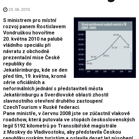
23. 06. 2010
S ministrem pro místní
rozvoj panem Rostislavem
Vondruškou hovoříme
20. května 2010 na palubě
vládního speciálu při
návratu z obchodně
prezentační mise České
republiky do
Jekatěrinburgu, kde se den
před tím, 19. května, kromě
série oficiálních a
neformálních jednání s představiteli města
Jekatěrinburgu a Sverdlovské oblasti zhostil
slavnostního otevření druhého zastoupení
CzechTourism v Ruské federaci.
Pane ministře, v červnu 2008 jste se zúčastnil vlakové
roadshow, která putovala ve stopách československých
legií 5192 kilometrů po Transsibiřské magistrále
z Moskvy do Vladivostoku, aby představila Českou
republiku ruským turistům a oslavila deset let působení