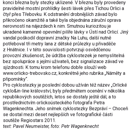
konci března byly stezky uklizené. V březnu byly provedeny
pravidelné mostní prohlídky šesti lávek přes Tichou Orlici a
čtyř přes Třebovku. K odstranění drobnějších závad bylo
přikročeno okamžitě a také byla objednána záruční oprava
nerovností na nájezdech k nim. Smutnou kuriozitou je
ukradené kamenné opevnění pilíře lávky v Ústí nad Orlicí. Jiný
vandal poškodil dopravní značky Na Luhu, další nutně
potřeboval tři metry lana z dětské průlezky u přivaděče
z Hnátnice. I v této souvislosti potvrzuji osvědčenou
provozní zkušenost, že údržba cyklostezek je nemyslitelná
bez spolupráce s jejími uživateli, bez signalizace závad ve
sjízdnosti. K tomu krom telefonu dobře slouží web
www.orlicko-trebovsko.cz
, konkrétně jeho rubrika „Náměty a
připomínky“.
Pro cyklostezky je poslední dobou užíván též název „Orlické
cyklo&in-line království, byly předmětem ocenění v několika
republikových soutěžích, letos se dostaly ještě dál, a to
prostřednictvím orlickoústeckého fotografa Petra
Wagenknechta. Jeho snímek cyklostezky Bezpráví – Choceň
se dostal mezi deset nejlepších ve fotografické části
soutěže Regiostars 2011.
text: Pavel Neumeister, foto: Petr Wagenknecht