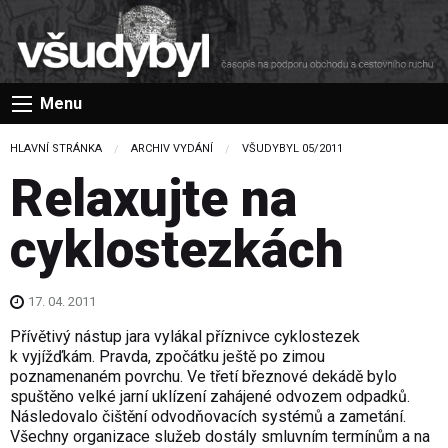
Menu
HLAVNÍ STRÁNKA
ARCHIV VYDÁNÍ
VŠUDYBYL 05/2011
Relaxujte na
cyklostezkách
17. 04. 2011
Přívětivý nástup jara vylákal příznivce cyklostezek
k vyjížďkám. Pravda, zpočátku ještě po zimou
poznamenaném povrchu. Ve třetí březnové dekádě bylo
spuštěno velké jarní uklízení zahájené odvozem odpadků.
Následovalo čištění odvodňovacích systémů a zametání.
Všechny organizace služeb dostály smluvním termínům a na