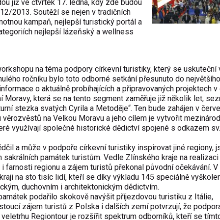
ou již ve čtvrtek 17. ledna, kdy zde budou
2/2013. Soutěží se nejen v tradičních
dnotnou kampaň, nejlepší turistický portál a
kategoriích nejlepší lázeňský a wellness
rkshopu na téma podpory církevní turistiky, který se uskuteční 
ulého ročníku bylo toto odborné setkání přesunuto do největšíh
nformace o aktuálně probíhajících a připravovaných projektech v 
ní Moravy, která se na tento segment zaměřuje již několik let, se
urní stezka svatých Cyrila a Metoděje“. Ten bude zahájen v červe
u věrozvěstů na Velkou Moravu a jeho cílem je vytvořit mezinárod
které využívají společné historické dědictví spojené s odkazem sv.
čil a může v podpoře církevní turistiky inspirovat jiné regiony, j
 sakrálních památek turistům. Vedle Zlínského kraje na realizaci
i farnosti regionu a zájem turistů překonal původní očekávání. V
aji na sto tisíc lidí, kteří se díky výkladu 145 speciálně vyškole
ckým, duchovním i architektonickým dědictvím.
památek podařilo skokově navýšit příjezdovou turistiku z Itálie,
stoucí zájem turistů z Polska i dalších zemí potvrzují, že podpor
eletrhu Regiontour je rozšířit spektrum odborníků, kteří se tímt