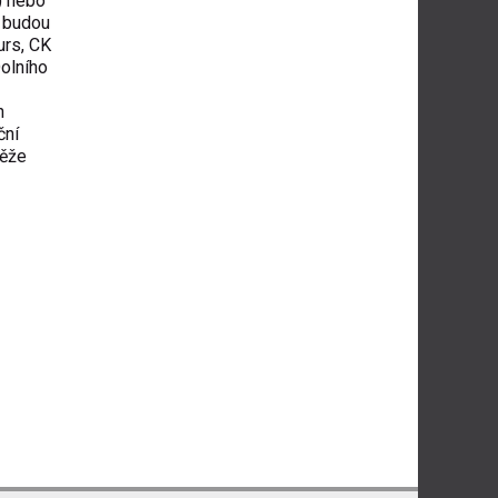
) nebo
h budou
urs, CK
Dolního
h
ční
těže