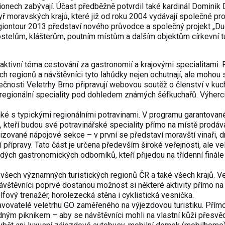
onech zabývají. Účast předběžně potvrdil také kardinál Dominik 
yř moravských krajů, které již od roku 2004 vydávají společné pr
egiontour 2013 představí nového průvodce a společný projekt „D
ostelům, klášterům, poutním místům a dalším objektům církevní tu
aktivní téma cestování za gastronomií a krajovými specialitami. 
regionů a návštěvníci tyto lahůdky nejen ochutnají, ale mohou 
olečnosti Veletrhy Brno připravují webovou soutěž o členství v ku
 regionální speciality pod dohledem známých šéfkuchařů. Výherci
ké s typickými regionálními potravinami. V programu garantova
i, kteří budou své potravinářské speciality přímo na místě prodáva
zované nápojové sekce – v první se představí moravští vinaři, d
 přípravy. Tato část je určena především široké veřejnosti, ale ve
ých gastronomických odborníků, kteří přijedou na třídenní finále
všech významných turistických regionů ČR a také všech krajů. V
 návštěvníci poprvé dostanou možnost si některé aktivity přímo na
fový trenažér, horolezecká stěna i cyklistická vesnička.
tavovatelé veletrhu GO zaměřeného na výjezdovou turistiku. Přím
dným piknikem – aby se návštěvníci mohli na vlastní kůži přesvěd