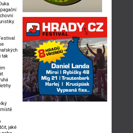
Duka.
opagační
uchovní
ristiky.
Festival
se
chařských
 tak
ném
t.
ruhá
letrhy
elký
 místě
o
čit, jaké