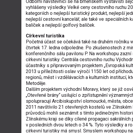
Odborní návštěvníci se na brněnském výstavišti sejd
vyhlášeny výsledky Velké ceny cestovního ruchu 201
kategoriích o nejlepší turistický produkt, nejlepší je
nejlepší cestovní kancelář, ale také ve speciálních 
balíček a nejlepší golfový balíček.
Církevní turistika
Početná účast se očekává také na druhém ročníku wo
čtvrtek 17. ledna odpoledne. Po zkušenostech z min
konferenčního sálu pavilonu P. Na workshopu zazní i
církevní turistiky. Centrála cestovního ruchu Východ
účastníky s připravovaným projektem „Evropská kult
2013 u příležitosti oslav výročí 1150 let od příchod
regionů, měst i vzdělávacích a kulturních institucí, 
Metoděje.
Dalším projektem východní Moravy, který se již osvěd
„Otevřené brány“ usilující o zpřístupnění významných
spolupracují Arcibiskupství olomoucké, města, obce 
2011 navštívilo 21 otevřených kostelů ve Zlínském kr
průvodců mohli seznámit s tímto jedinečným histori
Zlínskému kraji se díky cílené propagaci sakrálních 
v posledních dvou letech o 34 %. Tyto výsledky a ro
církevní turistiky má smysl. Smyslem workshopu na v