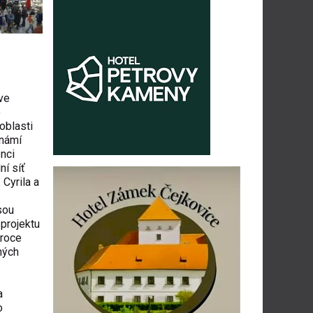
ve
o
oblasti
známí
nci
ní síť
 Cyrila a
sou
 projektu
 roce
ných
a
o