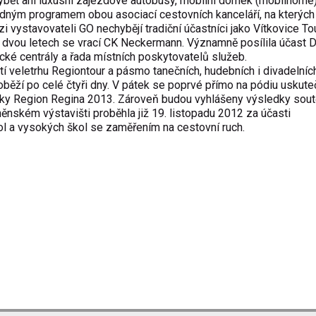
ybět ani luxusní zájezdové autobusy, mobilní domek (mobilhome
dným programem obou asociací cestovních kanceláří, na kterýc
zi vystavovateli GO nechybějí tradiční účastníci jako Vítkovice To
po dvou letech se vrací CK Neckermann. Významně posílila účast 
tické centrály a řada místních poskytovatelů služeb.
 veletrhu Regiontour a pásmo tanečních, hudebních i divadelníc
běží po celé čtyři dny. V pátek se poprvé přímo na pódiu uskute
liky Region Regina 2013. Zároveň budou vyhlášeny výsledky sou
něnském výstavišti proběhla již 19. listopadu 2012 za účasti
ol a vysokých škol se zaměřením na cestovní ruch.