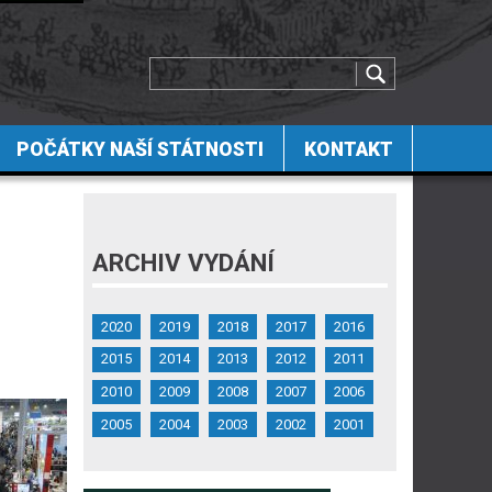
POČÁTKY NAŠÍ STÁTNOSTI
KONTAKT
ARCHIV VYDÁNÍ
2020
2019
2018
2017
2016
2015
2014
2013
2012
2011
2010
2009
2008
2007
2006
2005
2004
2003
2002
2001