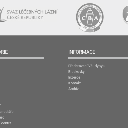
RIE
INFORMACE
Představení Všudybylu
Bleskovky
Inzerce
Kontakt
Archiv
í
anceláře
ard
 centra