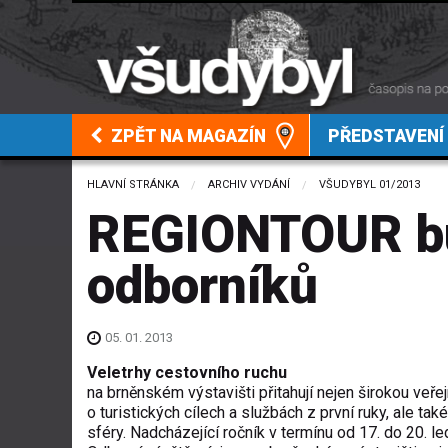
ZPĚT NA MAGAZÍN
PŘEDSTAVENÍ
HLAVNÍ STRÁNKA
ARCHIV VYDÁNÍ
VŠUDYBYL 01/2013
REGIONTOUR b
odborníků
05. 01. 2013
Veletrhy cestovního ruchu
na brněnském výstavišti přitahují nejen širokou veře
o turistických cílech a službách z první ruky, ale ta
sféry. Nadcházející ročník v termínu od 17. do 20. 