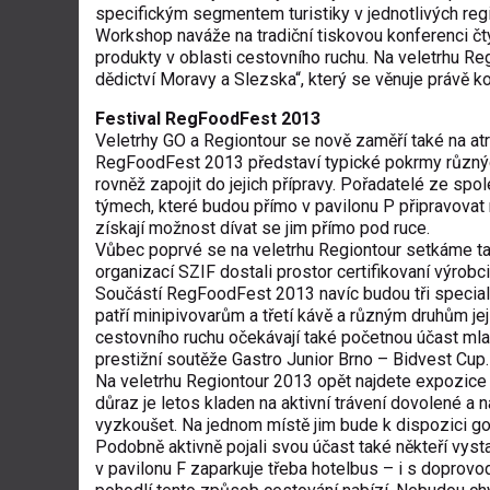
specifickým segmentem turistiky v jednotlivých regi
Workshop naváže na tradiční tiskovou konferenci čt
produkty v oblasti cestovního ruchu. Na veletrhu R
dědictví Moravy a Slezska“, který se věnuje právě k
Festival RegFoodFest 2013
Veletrhy GO a Regiontour se nově zaměří také na atr
RegFoodFest 2013 představí typické pokrmy různých 
rovněž zapojit do jejich přípravy. Pořadatelé ze sp
týmech, které budou přímo v pavilonu P připravovat
získají možnost dívat se jim přímo pod ruce.
Vůbec poprvé se na veletrhu Regiontour setkáme ta
organizací SZIF dostali prostor certifikovaní výrobc
Součástí RegFoodFest 2013 navíc budou tři speciali
patří minipivovarům a třetí kávě a různým druhům její
cestovního ruchu očekávají také početnou účast mlad
prestižní soutěže Gastro Junior Brno – Bidvest Cup.
Na veletrhu Regiontour 2013 opět najdete expozice 
důraz je letos kladen na aktivní trávení dovolené a
vyzkoušet. Na jednom místě jim bude k dispozici gol
Podobně aktivně pojali svou účast také někteří vys
v pavilonu F zaparkuje třeba hotelbus – i s doprovo