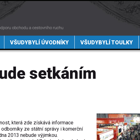
VŠUDYBYLÍ ÚVODNÍKY
VŠUDYBYLÍ TOULKY
ude setkáním
jnost, která zde získává informace
ké odborníky ze státní správy i komerční
ledna 2013 nebude výjimkou.