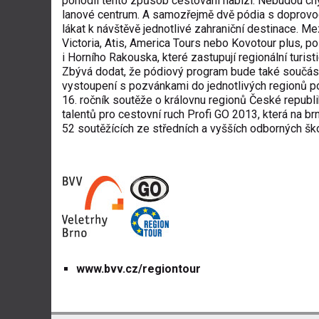
pohodlí tento způsob cestování nabízí. Nebudou ch
lanové centrum. A samozřejmě dvě pódia s doprovo
lákat k návštěvě jednotlivé zahraniční destinace. Me
Victoria, Atis, America Tours nebo Kovotour plus, 
i Horního Rakouska, které zastupují regionální turis
Zbývá dodat, že pódiový program bude také součástí
vystoupení s pozvánkami do jednotlivých regionů po
16. ročník soutěže o královnu regionů České repub
talentů pro cestovní ruch Profi GO 2013, která na br
52 soutěžících ze středních a vyšších odborných šk
www.bvv.cz/regiontour