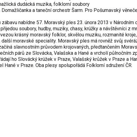
žlická dudácká muzika, folklorní soubory
a Domažličanka a taneční orchestr Šarm. Pro Pošumavský věneče
 zábavu nabídne 57. Moravský ples 23. února 2013 v Národním
j přijedou soubory, hudby, muziky, chasy, krúžky a návštěvníci z 
řivezou krásný moravský folklor, skvělou muziku, rozmanité kroje,
a další moravské speciality. Moravský ples má rovněž svůj svérá
 začíná slavnostním průvodem krojovaných, předtančením Morav
ečních párů ze Slovácka, Valašska a Hané a vrcholí půlnočním z
ádají ho Slovácký krúžek v Praze, Valašský krůžek v Praze a Ha
el Hané v Praze. Oba plesy spolupořádá Folklorní sdružení ČR.