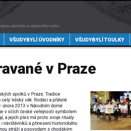
VŠUDYBYLÍ ÚVODNÍKY
VŠUDYBYLÍ TOULKY
ravané v Praze
ských spolků v Praze. Tradice
celý lidský věk: Rodáci a přátelé
9. února 2013 v Národním domě
e v očích české veřejnosti symbolem
 a jejich ples má proto svoje rituály.
 i návštěvníků a přinesení historického
tnou stráží a psovodem s chodským