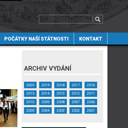
POČÁTKY NAŠÍ STÁTNOSTI
KONTAKT
ARCHIV VYDÁNÍ
2020
2019
2018
2017
2016
2015
2014
2013
2012
2011
2010
2009
2008
2007
2006
2005
2004
2003
2002
2001