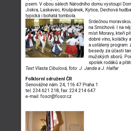
psem. V obou sálech Národního domu vystoupí Doma
Jiskra, Laskavec, Krušpánek, Kytice, Dechová hudb
typická i bohatá tombola.
Srdečnou moravskou
na Smíchově. I na ně
míst Moravy, kteří p
dobré víno, koláčky 
a ustálený program:
besedy za účasti tan
mužských sborů. Poř
spolek rodáků a přát
Text Vlasta Cibulová, foto: J. Janda a J. Halfar
Folklorní sdružení ČR
Senovážné nám. 24, 116 47 Praha 1
tel. 234 621 218, fax: 224 214 647
e-mail:
foscr@
foscr.cz