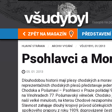
ZPĚT NA MAGAZÍN
PŘEDSTAVENÍ
HLAVNÍ STRÁNKA
ARCHIV VYDÁNÍ
VŠUDYBYL 01/2013
Psohlavci a Mo
05. 01. 2013
Dlouhodobou historii mají plesy chodských a morav
reprezentačních chodských plesů představuje jeden 
Chodska a Pošumaví – Psohlavci v Praze pořádají 
na Vinohradech 77. Pošumavský věneček. Chodsko j
naší velké minulosti, na kterou Chodové nezapomínají,
Slavnost zahajuje dlouhý krojový průvod účinkujících
spolkového praporu z roku 1939, doprovázené čes