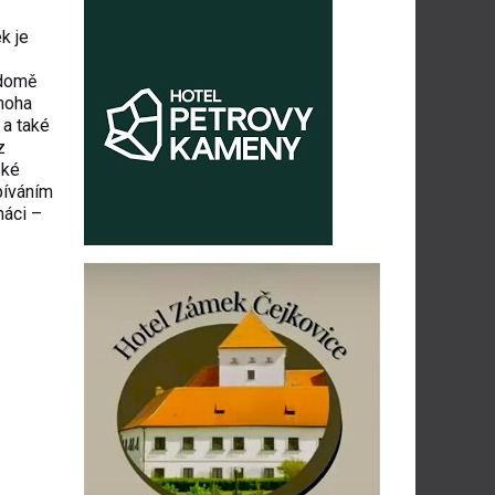
k je
 domě
mnoha
 a také
z
ské
píváním
náci –