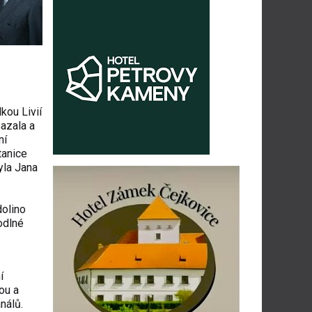
kou Livií
Bazala a
ní
tanice
yla Jana
dolino
odlné
í
ou a
nálů.