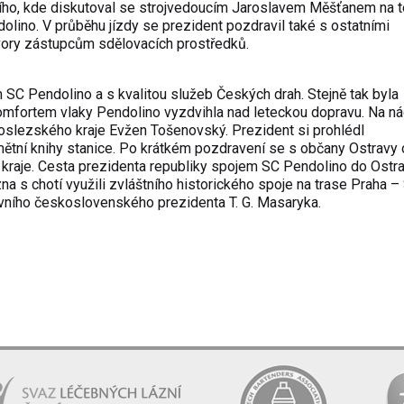
cího, kde diskutoval se strojvedoucím Jaroslavem Měšťanem na 
olino. V průběhu jízdy se prezident pozdravil také s ostatními
hovory zástupcům sdělovacích prostředků.
 SC Pendolino a s kvalitou služeb Českých drah. Stejně tak byla
mfortem vlaky Pendolino vyzdvihla nad leteckou dopravu. Na ná
oslezského kraje Evžen Tošenovský. Prezident si prohlédl
ětní knihy stanice. Po krátkém pozdravení se s občany Ostravy
kraje. Cesta prezidenta republiky spojem SC Pendolino do Ostra
na s chotí využili zvláštního historického spoje na trase Praha 
prvního československého prezidenta T. G. Masaryka.