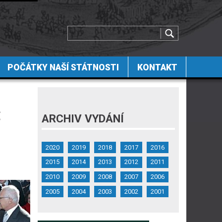
POČÁTKY NAŠÍ STÁTNOSTI
KONTAKT
C
ARCHIV VYDÁNÍ
2020
2019
2018
2017
2016
2015
2014
2013
2012
2011
2010
2009
2008
2007
2006
2005
2004
2003
2002
2001