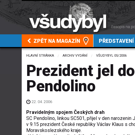
ZPĚT NA MAGAZÍN
PŘEDSTAVENÍ
HLAVNÍ STRÁNKA
ARCHIV VYDÁNÍ
VŠUDYBYL 05/2006
Prezident jel d
Pendolino
22. 04. 2006
Pravidelným spojem Českých drah
SC Pendolino, linkou SC501, přijel v den narozen
v 9.15 prezident České republiky Václav Klaus s chot
Moravskoslezského kraje.