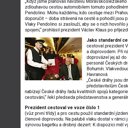
„Když jsme plánovali návštěvu Moravskoslezského k
zdlouhavou cestou automobilem tomuto pohodlném
Pendolino. Mohu každému, kdo cestuje mezi Prahou 
doporučit – doba strávená na cestě a pohodlí jsou p
Vlaky Pendolino si zaslouží, aby se o nich hovořilo
spojení,“ prohlásil prezident Václav Klaus po příjez
Jako standardní ces
cestoval prezident V
a doprovodem. Při ná
doprovázel jej až do 
personál Českých dr
Bohumín. Vlakvedoucí
Havranová.
„České dráhy jsou dn
představitelům České
nabízejí České dráhy řadu kvalitních spojů kategorie
cestování,“ řekl předseda představenstva a generál
Prezident cestoval ve voze číslo 1
(vůz první třídy) a pro cestu použil standardní jízde
členové doprovodu. Na palubě vlaku dostal v rámci j
sýrovou bagetku a drobný dezert. K dispozici měl v