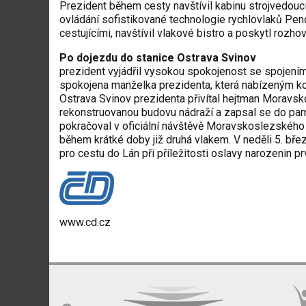
Prezident během cesty navštívil kabinu strojvedou
ovládání sofistikované technologie rychlovlaků Pend
cestujícími, navštívil vlakové bistro a poskytl roz
Po dojezdu do stanice Ostrava Svinov
prezident vyjádřil vysokou spokojenost se spojením
spokojena manželka prezidenta, která nabízeným ko
Ostrava Svinov prezidenta přivítal hejtman Moravsk
rekonstruovanou budovu nádraží a zapsal se do pam
pokračoval v oficiální návštěvě Moravskoslezského 
během krátké doby již druhá vlakem. V neděli 5. břez
pro cestu do Lán při příležitosti oslavy narozenin 
www.cd.cz