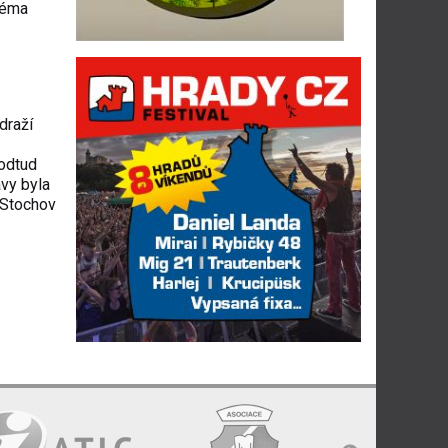
téma
draží
 odtud
vy byla
– Stochov