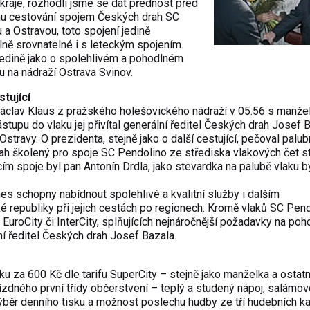
raje, rozhodli jsme se dát přednost před
u cestování spojem Českých drah SC
a Ostravou, toto spojení jedině
lně srovnatelné i s leteckým spojením.
 jedině jako o spolehlivém a pohodlném
du na nádraží Ostrava Svinov.
tující
áclav Klaus z pražského holešovického nádraží v 05.56 s manžel
stupu do vlaku jej přivítal generální ředitel Českých drah Josef 
Ostravy. O prezidenta, stejně jako o další cestující, pečoval palub
ah školený pro spoje SC Pendolino ze střediska vlakových čet s
m spoje byl pan Antonín Drdla, jako stevardka na palubě vlaku b
es schopny nabídnout spolehlivé a kvalitní služby i dalším
 republiky při jejich cestách po regionech. Kromě vlaků SC Pen
 EuroCity či InterCity, splňujících nejnáročnější požadavky na poh
ní ředitel Českých drah Josef Bazala.
nku za 600 Kč dle tarifu SuperCity – stejně jako manželka a ostatn
ízdného první třídy občerstvení – teplý a studený nápoj, salámov
ýběr denního tisku a možnost poslechu hudby ze tří hudebních ka