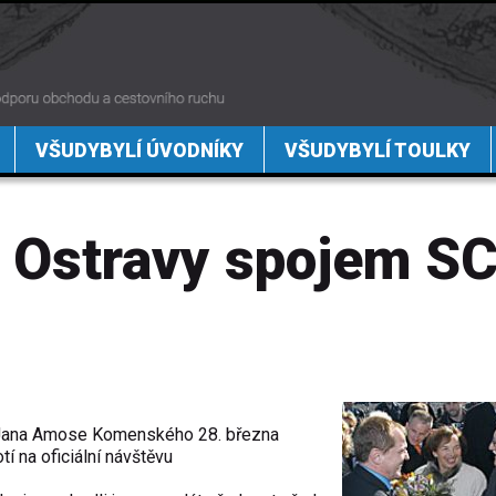
VŠUDYBYLÍ ÚVODNÍKY
VŠUDYBYLÍ TOULKY
o Ostravy spojem S
in Jana Amose Komenského 28. března
í na oficiální návštěvu