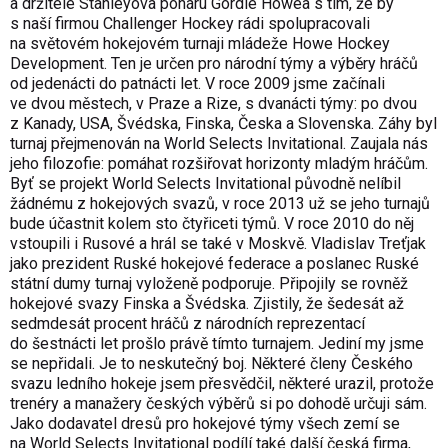
a držitele Stanleyova poháru Gordie Howea s tím, že by
s naší firmou Challenger Hockey rádi spolupracovali
na světovém hokejovém turnaji mládeže Howe Hockey
Development. Ten je určen pro národní týmy a výběry hráčů
od jedenácti do patnácti let. V roce 2009 jsme začínali
ve dvou městech, v Praze a Rize, s dvanácti týmy: po dvou
z Kanady, USA, Švédska, Finska, Česka a Slovenska. Záhy byl
turnaj přejmenován na World Selects Invitational. Zaujala nás
jeho filozofie: pomáhat rozšiřovat horizonty mladým hráčům.
Byť se projekt World Selects Invitational původně nelíbil
žádnému z hokejových svazů, v roce 2013 už se jeho turnajů
bude účastnit kolem sto čtyřiceti týmů. V roce 2010 do něj
vstoupili i Rusové a hrál se také v Moskvě. Vladislav Treťjak
jako prezident Ruské hokejové federace a poslanec Ruské
státní dumy turnaj vyloženě podporuje. Připojily se rovněž
hokejové svazy Finska a Švédska. Zjistily, že šedesát až
sedmdesát procent hráčů z národních reprezentací
do šestnácti let prošlo právě tímto turnajem. Jediní my jsme
se nepřidali. Je to neskutečný boj. Některé členy Českého
svazu ledního hokeje jsem přesvědčil, některé urazil, protože
trenéry a manažery českých výběrů si po dohodě určuji sám.
Jako dodavatel dresů pro hokejové týmy všech zemí se
na World Selects Invitational podílí také další česká firma,