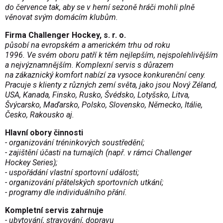
do července tak, aby se v herní sezoně hráči mohli plně
věnovat svým domácím klubům.
Firma Challenger Hockey, s. r. o.
působí na evropském a americkém trhu od roku
1996. Ve svém oboru patří k těm nejlepším, nejspolehlivějším
a nejvýznamnějším. Komplexní servis s důrazem
na zákaznický komfort nabízí za vysoce konkurenční ceny.
Pracuje s klienty z různých zemí světa, jako jsou Nový Zéland,
USA, Kanada, Finsko, Rusko, Švédsko, Lotyšsko, Litva,
Švýcarsko, Maďarsko, Polsko, Slovensko, Německo, Itálie,
Česko, Rakousko aj.
Hlavní obory činnosti
- organizování tréninkových soustředění;
- zajištění účasti na turnajích (např. v rámci Challenger
Hockey Series);
- uspořádání vlastní sportovní události;
- organizování přátelských sportovních utkání;
- programy dle individuálního přá­ní.
Kompletní servis zahrnuje
- ubytování, stravování, dopravu