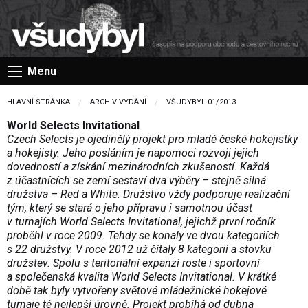
Menu
HLAVNÍ STRÁNKA
ARCHIV VYDÁNÍ
VŠUDYBYL 01/2013
World Selects Invitational
Czech Selects je ojedinělý projekt pro mladé české hokejistky
a hokejisty. Jeho posláním je napomoci rozvoji jejich
dovedností a získání mezinárodních zkušeností. Každá
z účastnících se zemí sestaví dva výběry – stejně silná
družstva – Red a White. Družstvo vždy podporuje realizační
tým, který se stará o jeho přípravu i samotnou účast
v turnajích World Selects Invitational, jejichž první ročník
proběhl v roce 2009. Tehdy se konaly ve dvou kategoriích
s 22 družstvy. V roce 2012 už čítaly 8 kategorií a stovku
družstev. Spolu s teritoriální expanzí roste i sportovní
a společenská kvalita World Selects Invitational. V krátké
době tak byly vytvořeny světové mládežnické hokejové
turnaje té nejlepší úrovně. Projekt probíhá od dubna