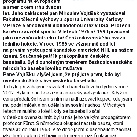
programů na evropském
a americkém trhu dvacet
let. Jeho zakladatel pan Miroslav Vojtíšek vystudoval
Fakultu tělesné výchovy a sportu Univerzity Karlovy
v Praze a absolvoval dlouhodobou stáž v USA. Profesní
kariéru zasvětil sportu. V letech 1976 až 1990 pracoval
jako mezinárodní sekretář Československého svazu
ledního hokeje. V roce 1986 se významně podílel
na prvním vystoupení kanadsko-americké NHL na našem
území. Současně patří k průkopníkům českého
baseballu. Byl dlouholetým trenérem československého
národního baseballového mužstva.
Pane Vojtíšku, slyšel jsem, že prý jste první, kdo byl
uveden do Síně slávy českého baseballu.
To bylo při zahájení Pražského baseballového týdnu v roce
2012. Byla u toho televize a americký velvyslanec. Když mi
cenu předali, šel jsem s ním na nadhazovací kopec, kde jsem
mu podal míček a on udělal slavnostní nadhoz. V třicátých
letech minulého století, kdy se baseball začal
v Československu hrát, byl u nás jeho velkým propagátorem
profesor Fürst. S německou okupací nastala pauza, která
trvala až do roku 1963. V té době jsem s baseballem začínal
jako hráč, potom byl hrajícím trenérem, pak funkcionář