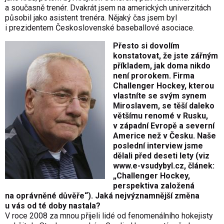
a současně trenér. Dvakrát jsem na amerických univerzitách
působil jako asistent trenéra. Nějaký čas jsem byl
i prezidentem Československé baseballové asociace.
Přesto si dovolím
konstatovat, že jste zářným
příkladem, jak doma nikdo
není prorokem. Firma
Challenger Hockey, kterou
vlastníte se svým synem
Miroslavem, se těší daleko
většímu renomé v Rusku,
v západní Evropě a severní
Americe než v Česku. Naše
poslední interview jsme
dělali před deseti lety (viz
www.e-vsudybyl.cz
, článek:
„Challenger Hockey,
perspektiva založená
na oprávněné důvěře“). Jaká nejvýznamnější změna
u vás od té doby nastala?
V roce 2008 za mnou přijeli lidé od fenomenálního hokejisty