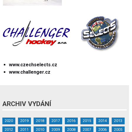
www.czechselects.cz
www.challenger.cz
ARCHIV VYDÁNÍ
2020
2019
2018
2017
2016
2015
2014
2013
2012
2011
2010
2009
2008
2007
2006
2005