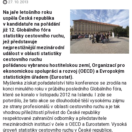
27. 10. 2013
Na jaře letošního roku
uspěla Česká republika
v kandidatuře na pořádání
již 12. Globálního fóra
statistiky cestovního ruchu,
jež představuje
nejprestižnější mezinárodní
událost v oblasti statistiky
cestovního ruchu
pořádanou vybranou hostitelskou zemí, Organizací pro
ekonomickou spolupráci a rozvoj (OECD) a Evropským
statistickým úřadem (Eurostat).
Myšlenka získat pořadatelství této konference se zrodila na
konci minulého roku v průběhu posledního Globálního fóra,
které se konalo v listopadu 2012 na Islandu. I zde se
potvrdilo, že tato akce se dlouhodobě těší vysokému zájmu
ze strany profesionálů v oblasti cestovního ruchu a je tak
vhodnou příležitostí přivést do České republiky
respektované zahraniční odborníky a představitele
mezinárodních institucí v čele s OECD a Eurostatem. Vysoká
úroveň statistiky cestovního ruchu v České republice,