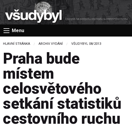
Menu
HLAVNÍ STRÁNKA
ARCHIV VYDÁNÍ
VŠUDYBYL 08/2013
Praha bude
místem
celosvětového
setkání statistiků
cestovního ruchu