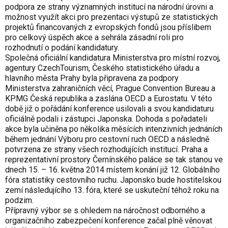
podpora ze strany významných institucí na národní úrovni a
možnost využít akci pro prezentaci výstupů ze statistických
projektů financovaných z evropských fondů jsou příslibem
pro celkový úspěch akce a sehrála zásadní roli pro
rozhodnutí o podání kandidatury.
Společná oficiální kandidatura Ministerstva pro místní rozvoj,
agentury CzechTourism, Českého statistického úřadu a
hlavního města Prahy byla připravena za podpory
Ministerstva zahraničních věcí, Prague Convention Bureau a
KPMG Česká republika a zaslána OECD a Eurostatu. V této
době již o pořádání konference usilovali a svou kandidaturu
oficiálně podali i zástupci Japonska. Dohoda s pořadateli
akce byla učiněna po několika měsících intenzivních jednáních
během jednání Výboru pro cestovní ruch OECD a následně
potvrzena ze strany všech rozhodujících institucí. Praha a
reprezentativní prostory Černínského paláce se tak stanou ve
dnech 15. – 16. května 2014 místem konání již 12. Globálního
fóra statistiky cestovního ruchu. Japonsko bude hostitelskou
zemí následujícího 13. fóra, které se uskuteční téhož roku na
podzim.
Přípravný výbor se s ohledem na náročnost odborného a
organizačního zabezpečení konference začal plně věnovat