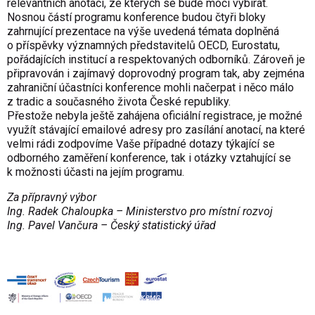
relevantních anotací, ze kterých se bude moci vybírat.
Nosnou částí programu konference budou čtyři bloky
zahrnující prezentace na výše uvedená témata doplněná
o příspěvky významných představitelů OECD, Eurostatu,
pořádajících institucí a respektovaných odborníků. Zároveň je
připravován i zajímavý doprovodný program tak, aby zejména
zahraniční účastníci konference mohli načerpat i něco málo
z tradic a současného života České republiky.
Přestože nebyla ještě zahájena oficiální registrace, je možné
využít stávající emailové adresy pro zasílání anotací, na které
velmi rádi zodpovíme Vaše případné dotazy týkající se
odborného zaměření konference, tak i otázky vztahující se
k možnosti účasti na jejím programu.
Za přípravný výbor
Ing. Radek Chaloupka – Ministerstvo pro místní rozvoj
Ing. Pavel Vančura – Český statistický úřad