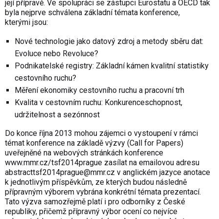
její přípravě. Ve spolupráci se zástupci Eurostatu a OECD tak
byla nejprve schválena základní témata konference,
kterými jsou:
Nové technologie jako datový zdroj a metody sběru dat:
Evoluce nebo Revoluce?
Podnikatelské registry: Základní kámen kvalitní statistiky
cestovního ruchu?
Měření ekonomiky cestovního ruchu a pracovní trh
Kvalita v cestovním ruchu: Konkurenceschop­nost,
udržitelnost a sezónnost
Do konce října 2013 mohou zájemci o vystoupení v rámci
témat konference na základě výzvy (Call for Papers)
uveřejněné na webových stránkách konference
www.mmr.cz/tsf2014prague
zasílat na emailovou adresu
abstracttsf2014prague@
mmr.cz
v anglickém jazyce anotace
k jednotlivým příspěvkům, ze kterých budou následně
přípravným výborem vybrána konkrétní témata prezentací.
Tato výzva samozřejmě platí i pro odborníky z České
republiky, přičemž přípravný výbor ocení co nejvíce