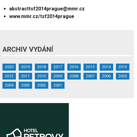
abstracttsf2014prague@
mmr.cz
www.mmr.cz/tsf2014prague
ARCHIV VYDÁNÍ
2020
2019
2018
2017
2016
2015
2014
2013
2012
2011
2010
2009
2008
2007
2006
2005
2004
2003
2002
2001