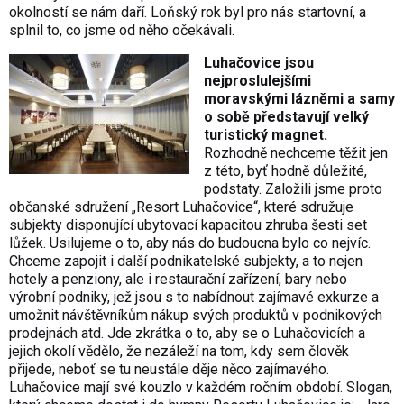
okolností se nám daří. Loňský rok byl pro nás startovní, a
splnil to, co jsme od něho očekávali.
Luhačovice jsou
nejproslulejšími
moravskými lázněmi a samy
o sobě představují velký
turistický magnet.
Rozhodně nechceme těžit jen
z této, byť hodně důležité,
podstaty. Založili jsme proto
občanské sdružení „Resort Luhačovice“, které sdružuje
subjekty disponující ubytovací kapacitou zhruba šesti set
lůžek. Usilujeme o to, aby nás do budoucna bylo co nejvíc.
Chceme zapojit i další podnikatelské subjekty, a to nejen
hotely a penziony, ale i restaurační zařízení, bary nebo
výrobní podniky, jež jsou s to nabídnout zajímavé exkurze a
umožnit návštěvníkům nákup svých produktů v podnikových
prodejnách atd. Jde zkrátka o to, aby se o Luhačovicích a
jejich okolí vědělo, že nezáleží na tom, kdy sem člověk
přijede, neboť se tu neustále děje něco zajímavého.
Luhačovice mají své kouzlo v každém ročním období. Slogan,