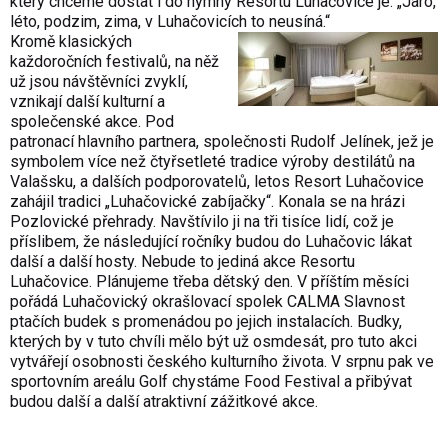
který chceme dostat i do hymny Resortu Luhačovice je: „Jaro,
léto, podzim, zima, v Luhačovicích to neusíná.“
Kromě klasických
každoročních festivalů, na něž
už jsou návštěvníci zvyklí,
vznikají další kulturní a
společenské akce. Pod
patronací hlavního partnera, společnosti Rudolf Jelínek, jež je
symbolem více než čtyřsetleté tradice výroby destilátů na
Valašsku, a dalších podporovatelů, letos Resort Luhačovice
zahájil tradici „Luhačovické zabíjačky“. Konala se na hrázi
Pozlovické přehrady. Navštívilo ji na tři tisíce lidí, což je
příslibem, že následující ročníky budou do Luhačovic lákat
další a další hosty. Nebude to jediná akce Resortu
Luhačovice. Plánujeme třeba dětský den. V příštím měsíci
pořádá Luhačovický okrašlovací spolek CALMA Slavnost
ptačích budek s promenádou po jejich instalacích. Budky,
kterých by v tuto chvíli mělo být už osmdesát, pro tuto akci
vytvářejí osobnosti českého kulturního života. V srpnu pak ve
sportovním areálu Golf chystáme Food Festival a přibývat
budou další a další atraktivní zážitkové akce.