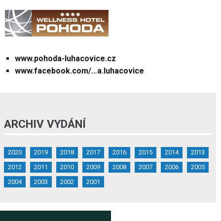
www.pohoda-luhacovice.cz
www.facebook.com/…a.luhacovice
ARCHIV VYDÁNÍ
2020
2019
2018
2017
2016
2015
2014
2013
2012
2011
2010
2009
2008
2007
2006
2005
2004
2003
2002
2001