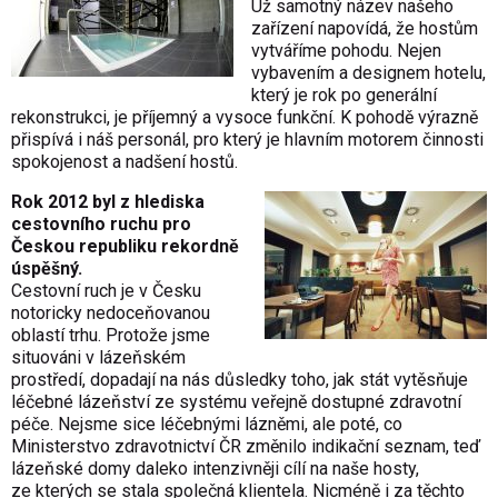
Už samotný název našeho
zařízení napovídá, že hostům
vytváříme pohodu. Nejen
vybavením a designem hotelu,
který je rok po generální
rekonstrukci, je příjemný a vysoce funkční. K pohodě výrazně
přispívá i náš personál, pro který je hlavním motorem činnosti
spokojenost a nadšení hostů.
Rok 2012 byl z hlediska
cestovního ruchu pro
Českou republiku rekordně
úspěšný.
Cestovní ruch je v Česku
notoricky nedoceňovanou
oblastí trhu. Protože jsme
situováni v lázeňském
prostředí, dopadají na nás důsledky toho, jak stát vytěsňuje
léčebné lázeňství ze systému veřejně dostupné zdravotní
péče. Nejsme sice léčebnými lázněmi, ale poté, co
Ministerstvo zdravotnictví ČR změnilo indikační seznam, teď
lázeňské domy daleko intenzivněji cílí na naše hosty,
ze kterých se stala společná klientela. Nicméně i za těchto