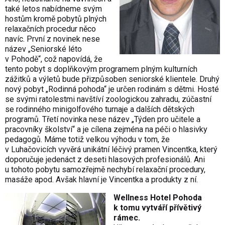
také letos nabídneme svým
hostům kromě pobytů plných
relaxačních procedur něco
navíc. První z novinek nese
název „Seniorské léto
v Pohodě“, což napovídá, že
tento pobyt s doplňkovým programem plným kulturních
zážitků a výletů bude přizpůsoben seniorské klientele. Druhý
nový pobyt „Rodinná pohoda“ je určen rodinám s dětmi. Hosté
se svými ratolestmi navštíví zoologickou zahradu, zúčastní
se rodinného minigolfového turnaje a dalších dětských
programů. Třetí novinka nese název „Týden pro učitele a
pracovníky školství“ a je cílena zejména na péči o hlasivky
pedagogů. Máme totiž velkou výhodu v tom, že
v Luhačovicích vyvěrá unikátní léčivý pramen Vincentka, který
doporučuje jedenáct z deseti hlasových profesionálů. Ani
u tohoto pobytu samozřejmě nechybí relaxační procedury,
masáže apod. Avšak hlavní je Vincentka a produkty z ní.
Wellness Hotel Pohoda
k tomu vytváří přívětivý
rámec.