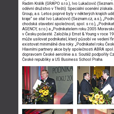
Radim Králík (GRAPO s.r.o.), Ivo Lukačovič (Seznam.
oděvní družstvo v Třešti). Speciální ocenění získa
Group, a.s. Letos poprvé byly v některých krajích ud
kraje“ se stal Ivo Lukačovič (Seznam.cz, a.s.), „Po
chodská stavební společnost, spol. s r.o.), „Podn
AGENCY, s.r.o.) a „Podnikatelem roku 2005 Moravsko
v Česku pošesté. Založila ji Ernst & Young v roce 19
může usilovat podnikatel, který působí ve vedení fi
existovat minimálně dva roky. „Podnikatel roku Česk
Hlavními partnery akce byly společnosti ABRA spo
dopravcem České aerolinie a.s. Soutěž podpořily
České republiky a US Business School Praha.