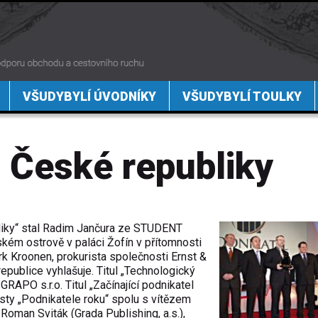
VŠUDYBYLÍ ÚVODNÍKY
VŠUDYBYLÍ TOULKY
u České republiky
liky“ stal Radim Jančura ze STUDENT
ském ostrově v paláci Žofín v přítomnosti
rk Kroonen, prokurista společnosti Ernst &
republice vyhlašuje. Titul „Technologický
GRAPO s.r.o. Titul „Začínající podnikatel
isty „Podnikatele roku“ spolu s vítězem
, Roman Sviták (Grada Publishing, a.s.),