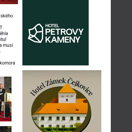
českého
NT
ěhla
itul
ma musí
.
 komora