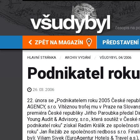
ZPĚT NA MAGAZÍN
PŘEDSTAVENÍ
HLAVNÍ STRÁNKA
ARCHIV VYDÁNÍ
VŠUDYBYL 04/2006
Podnikatel rok
26. 03. 2006
22. února se „Podnikatelem roku 2005 České repub
AGENCY, s.r.o. Vítěznou trofej mu v Praze na Slovan
premiéra České republiky Jiřího Paroubka předal Di
Young Audit & Advisory, s.r.o., která soutěž v České 
podnikatel roku“ získal Radim Králík ze společnosti 
roku“ Jan Řežáb ze společnosti redboss s.r.o. Final
byli: Viliam Sivek (EuroAgentur Hotels & Travel a.s.)