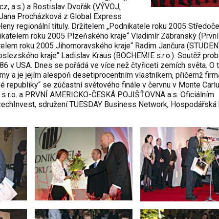
cz, a.s.) a Rostislav Dvořák (VÝVOJ,
la Jana Procházková z Global Express
ěleny regionální tituly. Držitelem „Podnikatele roku 2005 Středo
dnikatelem roku 2005 Plzeňského kraje“ Vladimír Zábranský (První
ikatelem roku 2005 Jihomoravského kraje“ Radim Jančura (STUDE
s­lezského kraje“ Ladislav Kraus (BOCHEMIE s.r.o.). Soutěž prob
86 v USA. Dnes se pořádá ve více než čtyřiceti zemích světa. O t
rmy a je jejím alespoň desetiprocentním vlastníkem, přičemž fir
é republiky“ se zúčastní světového finále v červnu v Monte Carlu
l. s r.o. a PRVNÍ AMERICKO-ČESKÁ POJIŠŤOVNA a.s. Oficiálním
 CzechInvest, sdružení TUESDAY Business Network, Hospodářská