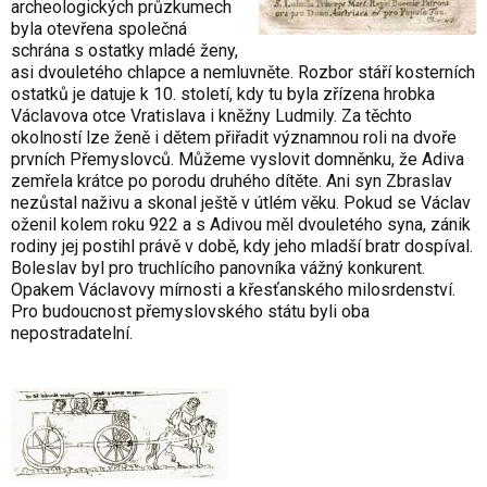
archeologických průzkumech
byla otevřena společná
schrána s ostatky mladé ženy,
asi dvouletého chlapce a nemluvněte. Rozbor stáří kosterních
ostatků je datuje k 10. století, kdy tu byla zřízena hrobka
Václavova otce Vratislava i kněžny Ludmily. Za těchto
okolností lze ženě i dětem přiřadit významnou roli na dvoře
prvních Přemyslovců. Můžeme vyslovit domněnku, že Adiva
zemřela krátce po porodu druhého dítěte. Ani syn Zbraslav
nezůstal naživu a skonal ještě v útlém věku. Pokud se Václav
oženil kolem roku 922 a s Adivou měl dvouletého syna, zánik
rodiny jej postihl právě v době, kdy jeho mladší bratr dospíval.
Boleslav byl pro truchlícího panovníka vážný konkurent.
Opakem Václavovy mírnosti a křesťanského milosrdenství.
Pro budoucnost přemyslovského státu byli oba
nepostradatelní.