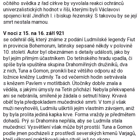
očitého svědka z řad církve by vyvolala reakci ochránců
univerzalistických hodnot v říši, kterými byli Václavovi
spojenci král Jindřich I. i biskup řezenský. S takovou by se její
smrt nestala marnou.
V noci z 15. na 16. září 921
se odehrál děj, který známe z podání Ludmilské legendy Fiut
in provincia Bohemorum, latinsky sepsané někdy v polovině
10. století. Autor byl obeznámen s detaily události, jako by
byl jejím přímým účastníkem. Do tetínského hradu vpadla, či
spíše byla vpuštěna skupina Drahomířiných družiníků, dva
z nich, Tuna a Gomon, pronikli bez většího odporu až do
ložnice kněžny Ludmily. Ta od večerních hodin setrvávala
s knězem Pavlem v motlitbách. Útočníky dobře znala a
věděla, s jakými úmysly na Tetín přichází. Nebyla překvapená
ani se nebránila, smířeně je žádala o setnutí hlavy. Krvavá
oběť byla předpokladem mučednické smrti. V tom jí však
muži nevyhověli, Ludmilu uškrtili jejím vlastním závojem, aniž
by byla prolita jediná kapka krve. Forma vraždy je předmětem
dohadů. Prý si Drahomíra nepřála, aby se Ludmila stala
mučednicí. Vysvětlení však může být prostší. Tuna a Gomon
podle jmen pocházeli z prostředí severských kmenů Varjagů,
kteří uškrcení praktikovali jako rituál, jež po skonu