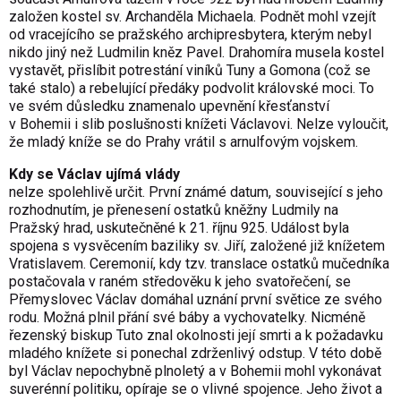
založen kostel sv. Archanděla Michaela. Podnět mohl vzejít
od vracejícího se pražského archipresbytera, kterým nebyl
nikdo jiný než Ludmilin kněz Pavel. Drahomíra musela kostel
vystavět, přislíbit potrestání viníků Tuny a Gomona (což se
také stalo) a rebelující předáky podvolit královské moci. To
ve svém důsledku znamenalo upevnění křesťanství
v Bohemii i slib poslušnosti knížeti Václavovi. Nelze vyloučit,
že mladý kníže se do Prahy vrátil s arnulfovým vojskem.
Kdy se Václav ujímá vlády
nelze spolehlivě určit. První známé datum, související s jeho
rozhodnutím, je přenesení ostatků kněžny Ludmily na
Pražský hrad, uskutečněné k 21. říjnu 925. Událost byla
spojena s vysvěcením baziliky sv. Jiří, založené již knížetem
Vratislavem. Ceremonií, kdy tzv. translace ostatků mučedníka
postačovala v raném středověku k jeho svatořečení, se
Přemyslovec Václav domáhal uznání první světice ze svého
rodu. Možná plnil přání své báby a vychovatelky. Nicméně
řezenský biskup Tuto znal okolnosti její smrti a k požadavku
mladého knížete si ponechal zdrženlivý odstup. V této době
byl Václav nepochybně plnoletý a v Bohemii mohl vykonávat
suverénní politiku, opíraje se o vlivné spojence. Jeho život a