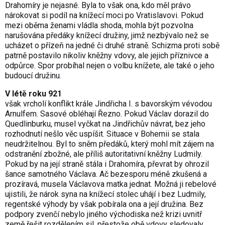
Drahomíry je nejasné. Byla to však ona, kdo měl právo
nárokovat si podíl na knížecí moci po Vratislavovi. Pokud
mezi oběma ženami vládla shoda, mohla být pozvolna
narušována předáky knížecí družiny, jimž nezbývalo než se
ucházet o přízeň na jedné či druhé straně. Schizma proti sobě
patrně postavilo nikoliv kněžny vdovy, ale jejich příznivce a
odpůrce. Spor probíhal nejen o volbu knížete, ale také o jeho
budoucí družinu.
V létě roku 921
však vrcholí konflikt krále Jindřicha I. s bavorským vévodou
Arnulfem. Sasové obléhají Řezno. Pokud Václav dorazil do
Quedlinburku, musel vyčkat na Jindřichův návrat, bez jeho
rozhodnutí nešlo věc uspíšit. Situace v Bohemii se stala
neudržitelnou. Byl to sněm předáků, který mohl mít zájem na
odstranění zbožné, ale příliš autoritativní kněžny Ludmily.
Pokud by na její straně stála i Drahomíra, převrat by ohrozil
šance samotného Václava. Ač bezesporu méně zkušená a
prozíravá, musela Václavova matka jednat. Možná ji rebelové
ujistili, že nárok syna na knížecí stolec uhájí i bez Ludmily,
regentské výhody by však pobírala ona a její družina. Bez
podpory zvenčí nebylo jiného východiska než krizi uvnitř
země řešit rozdělením sil, přestože obě vdovy sledovaly