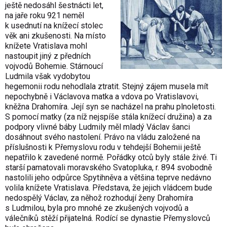
ještě nedosáhl šestnácti let,
na jaře roku 921 neměl
k usednutí na knížecí stolec
věk ani zkušenosti. Na místo
knížete Vratislava mohl
nastoupit jiný z předních
vojvodů Bohemie. Stárnoucí
Ludmila však vydobytou
hegemonii rodu nehodlala ztratit. Stejný zájem musela mít
nepochybně i Václavova matka a vdova po Vratislavovi,
kněžna Drahomíra. Její syn se nacházel na prahu plnoletosti.
S pomocí matky (za níž nejspíše stála knížecí družina) a za
podpory vlivné báby Ludmily měl mladý Václav šanci
dosáhnout svého nastolení. Právo na vládu založené na
příslušnosti k Přemyslovu rodu v tehdejší Bohemii ještě
nepatřilo k zavedené normě. Pořádky otců byly stále živé. Ti
starší pamatovali moravského Svatopluka, r. 894 svobodně
nastolili jeho odpůrce Spytihněva a většina teprve nedávno
volila knížete Vratislava. Představa, že jejich vládcem bude
nedospělý Václav, za něhož rozhodují ženy Drahomíra
s Ludmilou, byla pro mnohé ze zkušených vojvodů a
válečníků stěží přijatelná. Rodící se dynastie Přemyslovců