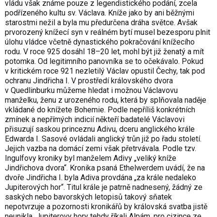
vládu však známe pouze z legendistického podání, zcela
podřízeného kultu sv. Václava. Kníže jako by ani běžnými
starostmi nežil a byla mu předurčena dráha světce. Avšak
prvorozený knížecí syn v reálném bytí musel bezesporu plnit
úlohu vládce včetně dynastického pokračování knížecího
rodu. V roce 925 dosáhl 18–20 let, mohl být již ženatý a mít
potomka. Od legitimního panovníka se to očekávalo. Pokud
v kritickém roce 921 nezletilý Václav opustil Čechy, tak pod
ochranu Jindřicha I. V prostředí královského dvora
v Quedlinburku můžeme hledat i možnou Václavovu
manželku, ženu z urozeného rodu, která by splňovala naděje
vkládané do knížete Bohemie. Podle nepříliš konkrétních
zmínek a nepřímých indicií někteří badatelé Václavovi
přisuzují saskou princeznu Adivu, dceru anglického krále
Edwarda I. Sasové ovládali anglický trůn již po řadu století.
Jejich vazba na domácí zemi však přetrvávala. Podle tzv.
Ingulfovy kroniky byl manželem Adivy „veliký kníže
Jindřichova dvora“. Kronika psaná Ethelwerdem uvádí, že na
dvoře Jindřicha I. byla Adiva provdána „za krále nedaleko
Jupiterových hor“. Titul krále je patrně nadnesený, žádný ze
saských nebo bavorských letopisů takový sňatek
nepotvrzuje a pozornosti kronikářů by královská svatba jistě
neunikla. Jupiterovy hory tehdy říkali Alpám, pro cizince ze