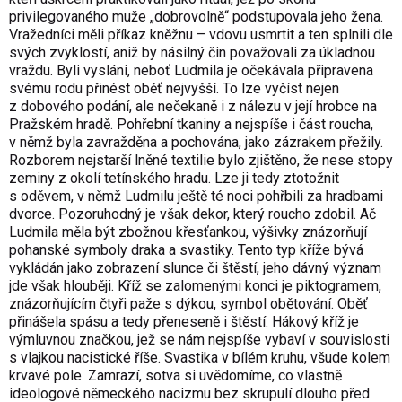
privilegovaného muže „dobrovolně“ podstupovala jeho žena.
Vražedníci měli příkaz kněžnu – vdovu usmrtit a ten splnili dle
svých zvyklostí, aniž by násilný čin považovali za úkladnou
vraždu. Byli vysláni, neboť Ludmila je očekávala připravena
svému rodu přinést oběť nejvyšší. To lze vyčíst nejen
z dobového podání, ale nečekaně i z nálezu v její hrobce na
Pražském hradě. Pohřební tkaniny a nejspíše i část roucha,
v němž byla zavražděna a pochována, jako zázrakem přežily.
Rozborem nejstarší lněné textilie bylo zjištěno, že nese stopy
zeminy z okolí tetínského hradu. Lze ji tedy ztotožnit
s oděvem, v němž Ludmilu ještě té noci pohřbili za hradbami
dvorce. Pozoruhodný je však dekor, který roucho zdobil. Ač
Ludmila měla být zbožnou křesťankou, výšivky znázorňují
pohanské symboly draka a svastiky. Tento typ kříže bývá
vykládán jako zobrazení slunce či štěstí, jeho dávný význam
jde však hlouběji. Kříž se zalomenými konci je piktogramem,
znázorňujícím čtyři paže s dýkou, symbol obětování. Oběť
přinášela spásu a tedy přeneseně i štěstí. Hákový kříž je
výmluvnou značkou, jež se nám nejspíše vybaví v souvislosti
s vlajkou nacistické říše. Svastika v bílém kruhu, všude kolem
krvavé pole. Zamrazí, sotva si uvědomíme, co vlastně
ideologové německého nacizmu bez skrupulí dlouho před