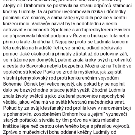
stejný cíl. Drahomíra se postavila na stranu odpůrců stárnoucí
kněžny Ludmily. Ta si patrně uvědomovala rizika i důsledky
počínání své snachy, a sama raději vyklidila pozice v centru
knížecí moci. Václavův návrat byl v nedohlednu a nešlo
setrvávat v nečinnosti. Společně s archipresbyterem Pavlem
se připravovala hledat podporu v Řezně u biskupa Tuta nebo
přímo u krále Jindřicha I. Nejspíše proto se Ludmila koncem
léta uchýlila na hradiště Tetín, ve směru, odkud očekávala
pomoc. Jaké okolnosti ji přinutily zůstat až do poloviny září,
se můžeme jen domýšlet, patrně znala kroky svých protivníků
a cesta do Bavorska nebyla bezpečná. Možná až na Tetíně ve
společnosti kněze Pavla se zrodila myšlenka, jak zajistit
vlastní přemyslovský rod proti konkurenčním vojvodům
Bohemie. Účinek byl velice nejistý, ale pokud by se naplnil,
dalo se bezvýchodné situace ještě využít. Zbožná Ludmila
znala životy světců a jako zkušená panovnice nepochybně
věděla, jakou váhu má ve světě křesťanů mučednická smrt.
Pokud by za svůj křesťanský rod prolila krev v nerovném boji
s pohanstvím, zosobněném Drahomírou a „jejími“ vyznavači
starých pořádků, stvrdila by tím právo na vládu mladého
kněžice lépe než cestou otevřeného boje s přesilou vojvodů.
Zpráva o mučednictví bohu oddané kněžny Ludmily od