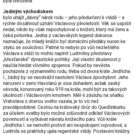
byla ohrožena.
Jediným východiskem
bylo uhájit „dávný“ nárok rodu – jeho předurčení k vládě – a
rychle dosáhnout uznání Václavovy plnoletosti. Věk se uspíšit
nedal, nikdo by však nepochyboval o knížeti, který má ženu a
čeká potomka. Jedna z václavských legend dokonce
naznačuje, že mladý kněžic byl domácími předáky nucen ke
styku se souložnicí. Patrně to nebylo po vůli nezletilého
Václava a stěží to mohlo naplnit Ludmiliny představy
„křesťanské“ dynastické politiky. Její vlastní zkušenost ji
naučila hledat vlivného spojence. Pokud by nevěsta
pocházela z významného rodu, třeba od dvora krále Jindřicha
I., žádný by se neodvážil nastolení Václava zpochybnit. Jeho
narození v zemi Havolanů je sice dohadem, avšak saský
vévoda, korunovaný roku 919 na krále, mohl být za takových
okolností i Václavovým kmotrem. Měl-li zásluhu na sňatku
Vratislava s dcerou svého vazala, je to víc než
pravděpodobné. Cestou na královský dvůr do Quedlinburku
za účelem svatby bylo možné zdůvodnit odklad Václavových
povinností a vyčkávat návratu knížecího páru. Vůli krále
Jindřicha I. se nemohli protivit ani nespokojení vojvodové, a
Ludmila se prakticky ujala regentské vlády. Postavení kněžny