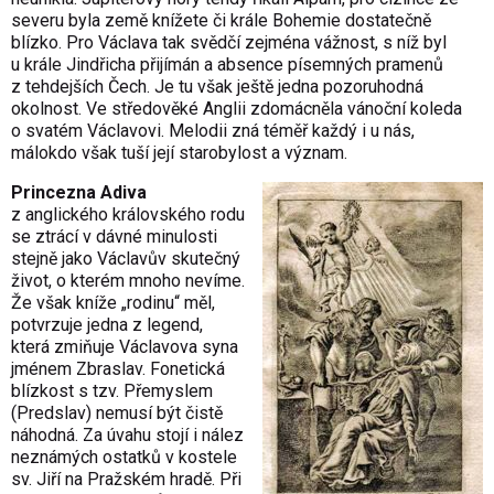
severu byla země knížete či krále Bohemie dostatečně
blízko. Pro Václava tak svědčí zejména vážnost, s níž byl
u krále Jindřicha přijímán a absence písemných pramenů
z tehdejších Čech. Je tu však ještě jedna pozoruhodná
okolnost. Ve středověké Anglii zdomácněla vánoční koleda
o svatém Václavovi. Melodii zná téměř každý i u nás,
málokdo však tuší její starobylost a význam.
Princezna Adiva
z anglického královského rodu
se ztrácí v dávné minulosti
stejně jako Václavův skutečný
život, o kterém mnoho nevíme.
Že však kníže „rodinu“ měl,
potvrzuje jedna z legend,
která zmiňuje Václavova syna
jménem Zbraslav. Fonetická
blízkost s tzv. Přemyslem
(Predslav) nemusí být čistě
náhodná. Za úvahu stojí i nález
neznámých ostatků v kostele
sv. Jiří na Pražském hradě. Při