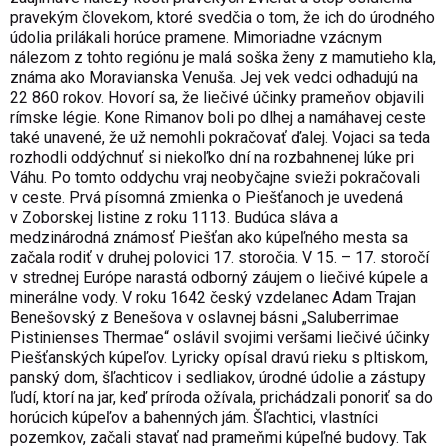
pravekým človekom, ktoré svedčia o tom, že ich do úrodného
údolia prilákali horúce pramene. Mimoriadne vzácnym
nálezom z tohto regiónu je malá soška ženy z mamutieho kla,
známa ako Moravianska Venuša. Jej vek vedci odhadujú na
22 860 rokov. Hovorí sa, že liečivé účinky prameňov objavili
rímske légie. Kone Rimanov boli po dlhej a namáhavej ceste
také unavené, že už nemohli pokračovať ďalej. Vojaci sa teda
rozhodli oddýchnuť si niekoľko dní na rozbahnenej lúke pri
Váhu. Po tomto oddychu vraj neobyčajne svieži pokračovali
v ceste. Prvá písomná zmienka o Piešťanoch je uvedená
v Zoborskej listine z roku 1113. Budúca sláva a
medzinárodná známosť Piešťan ako kúpeľného mesta sa
začala rodiť v druhej polovici 17. storočia. V 15. – 17. storočí
v strednej Európe narastá odborný záujem o liečivé kúpele a
minerálne vody. V roku 1642 český vzdelanec Adam Trajan
Benešovský z Benešova v oslavnej básni „Saluberrimae
Pistinienses Thermae“ oslávil svojimi veršami liečivé účinky
Piešťanských kúpeľov. Lyricky opísal dravú rieku s pltiskom,
panský dom, šľachticov i sedliakov, úrodné údolie a zástupy
ľudí, ktorí na jar, keď príroda ožívala, prichádzali ponoriť sa do
horúcich kúpeľov a bahenných jám. Šľachtici, vlastníci
pozemkov, začali stavať nad prameňmi kúpeľné budovy. Tak