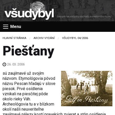
Menu
HLAVNÍ STRÁNKA
ARCHIV VYDÁNÍ
VŠUDYBYL 04/2006
Piešťany
26. 03. 2006
sú zaujímavé už svojím
názvom. Etymológovia pôvod
názvu Pescan hľadajú v slove
piesok. Prvé osídlenia
vznikali na piesčitej pôde
okolo rieky Váh.
Archeológovia tu a v blízkom
okolí našli neuveriteľne
zaujímavé nálezy kostí pravekých zvierat a stôp osídlenia