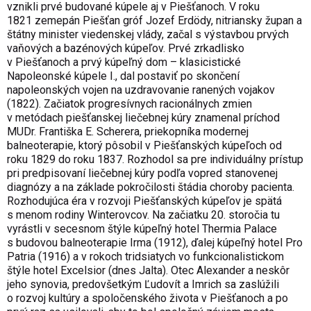
vznikli prvé budované kúpele aj v Piešťanoch. V roku
1821 zemepán Piešťan gróf Jozef Erdödy, nitriansky župan a
štátny minister viedenskej vlády, začal s výstavbou prvých
vaňových a bazénových kúpeľov. Prvé zrkadlisko
v Piešťanoch a prvý kúpeľný dom – klasicistické
Napoleonské kúpele I., dal postaviť po skončení
napoleonských vojen na uzdravovanie ranených vojakov
(1822). Začiatok progresívnych racionálnych zmien
v metódach piešťanskej liečebnej kúry znamenal príchod
MUDr. Františka E. Scherera, priekopníka modernej
balneoterapie, ktorý pôsobil v Piešťanských kúpeľoch od
roku 1829 do roku 1837. Rozhodol sa pre individuálny prístup
pri predpisovaní liečebnej kúry podľa vopred stanovenej
diagnózy a na základe pokročilosti štádia choroby pacienta.
Rozhodujúca éra v rozvoji Piešťanských kúpeľov je spätá
s menom rodiny Winterovcov. Na začiatku 20. storočia tu
vyrástli v secesnom štýle kúpeľný hotel Thermia Palace
s budovou balneoterapie Irma (1912), ďalej kúpeľný hotel Pro
Patria (1916) a v rokoch tridsiatych vo funkcionalistickom
štýle hotel Excelsior (dnes Jalta). Otec Alexander a neskôr
jeho synovia, predovšetkým Ľudovít a Imrich sa zaslúžili
o rozvoj kultúry a spoločenského života v Piešťanoch a po