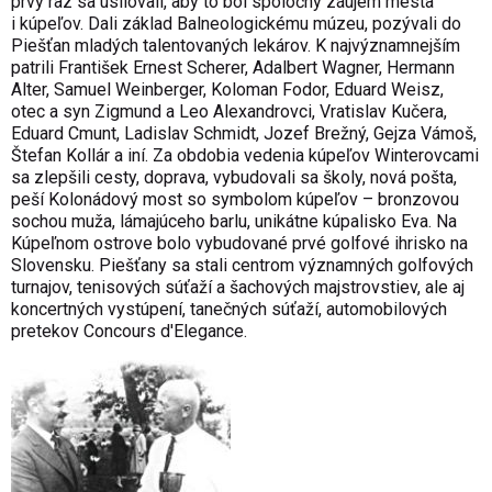
prvý raz sa usilovali, aby to bol spoločný záujem mesta
i kúpeľov. Dali základ Balneologickému múzeu, pozývali do
Piešťan mladých talentovaných lekárov. K najvýznamnejším
patrili František Ernest Scherer, Adalbert Wagner, Hermann
Alter, Samuel Weinberger, Koloman Fodor, Eduard Weisz,
otec a syn Zigmund a Leo Alexandrovci, Vratislav Kučera,
Eduard Cmunt, Ladislav Schmidt, Jozef Brežný, Gejza Vámoš,
Štefan Kollár a iní. Za obdobia vedenia kúpeľov Winterovcami
sa zlepšili cesty, doprava, vybudovali sa školy, nová pošta,
peší Kolonádový most so symbolom kúpeľov – bronzovou
sochou muža, lámajúceho barlu, unikátne kúpalisko Eva. Na
Kúpeľnom ostrove bolo vybudované prvé golfové ihrisko na
Slovensku. Piešťany sa stali centrom významných golfových
turnajov, tenisových súťaží a šachových majstrovstiev, ale aj
koncertných vystúpení, tanečných súťaží, automobilových
pretekov Concours d'Elegance.