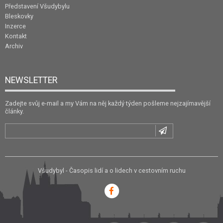
Představení Všudybylu
Bleskovky
Inzerce
Kontakt
Archiv
NEWSLETTER
Zadejte svůj e-mail a my Vám na něj každý týden pošleme nejzajímavější
články.
Všudybyl - Časopis lidí a o lidech v cestovním ruchu