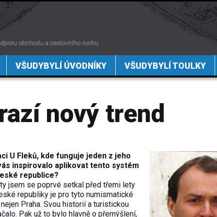
VŠUDYBYLÍ ÚVODNÍKY
VŠUDYBYLÍ TOULKY
razí nový trend
i U Fleků, kde funguje jeden z jeho
ás inspirovalo aplikovat tento systém
eské republice?
 jsem se poprvé setkal před třemi lety
České republiky je pro tyto numismatické
ejen Praha. Svou historií a turistickou
začalo. Pak už to bylo hlavně o přemýšlení,