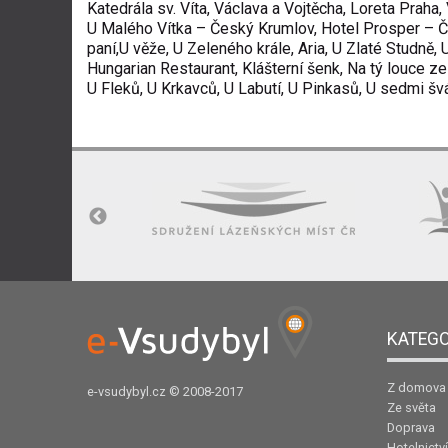
Katedrála sv. Víta, Václava a Vojtěcha, Loreta Prah
U Malého Vítka – Český Krumlov, Hotel Prosper – Če
paní,U věže, U Zeleného krále, Aria, U Zlaté Studně,
Hungarian Restaurant, Klášterní šenk, Na tý louce ze
U Fleků, U Krkavců, U Labutí, U Pinkasů, U sedmi švá
KATEGO
Z domova
e-vsudybyl.cz
© 2008-2017
Ze světa
Doprava
Hotelnictví