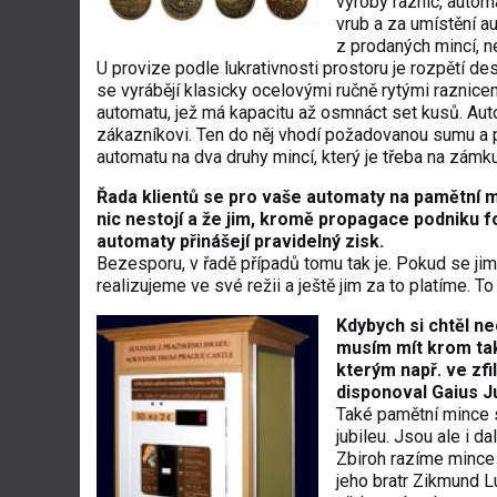
výroby raznic, autom
vrub a za umístění a
z prodaných mincí, n
U provize podle lukrativnosti prostoru je rozpětí d
se vyrábějí klasicky ocelovými ručně rytými raznice
automatu, jež má kapacitu až osmnáct set kusů. A
zákazníkovi. Ten do něj vhodí požadovanou sumu a p
automatu na dva druhy mincí, který je třeba na zámku
Řada klientů se pro vaše automaty na pamětní mi
nic nestojí a že jim, kromě propagace podniku f
automaty přinášejí pravidelný zisk.
Bezesporu, v řadě případů tomu tak je. Pokud se jim
realizujeme ve své režii a ještě jim za to platíme. 
Kdybych si chtěl ne
musím mít krom tako
kterým např. ve zf
disponoval Gaius J
Také pamětní mince se
jubileu. Jsou ale i d
Zbiroh razíme mince s 
jeho bratr Zikmund L