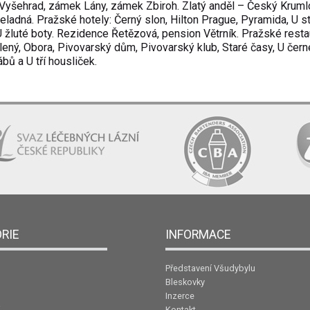
a, Vyšehrad, zámek Lány, zámek Zbiroh. Zlatý anděl – Český Kruml
ladná. Pražské hotely: Černý slon, Hilton Prague, Pyramida, U s
 U žluté boty. Rezidence Řetězová, pension Větrník. Pražské resta
lený, Obora, Pivovarský dům, Pivovarský klub, Staré časy, U čern
bů a U tří housliček.
RIE
INFORMACE
Představení Všudybylu
Bleskovky
Inzerce
Kontakt