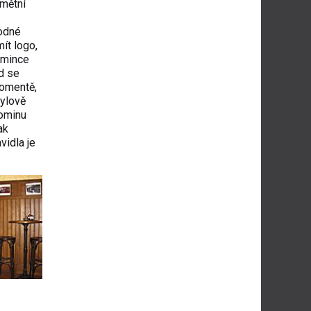
amětní
hodné
ít logo,
e mince
d se
momentě,
tylově
pominu
ak
vidla je