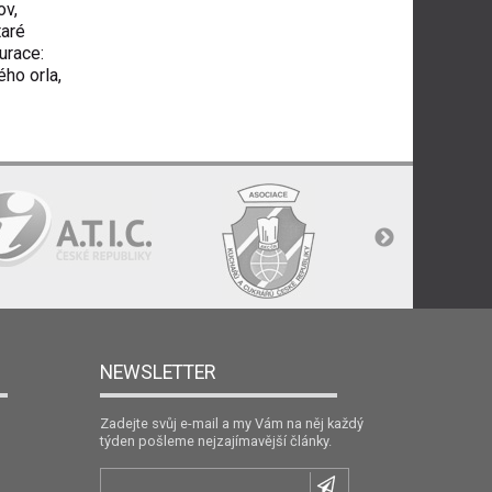
ov,
taré
urace:
ého orla,
NEWSLETTER
Zadejte svůj e-mail a my Vám na něj každý
týden pošleme nejzajímavější články.