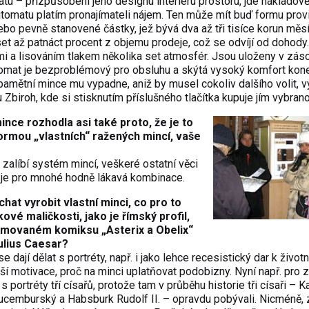
atu – přizpůsobení jeho designu interiéru prostoru, jde nákladov
utomatu platím pronajímateli nájem. Ten může mít buď formu prov
ebo pevně stanovené částky, jež bývá dva až tři tisíce korun měs
eset až patnáct procent z objemu prodeje, což se odvíjí od dohody
mi a lisováním tlakem několika set atmosfér. Jsou uloženy v zás
utomat je bezproblémový pro obsluhu a skýtá vysoký komfort ko
amětní mince mu vypadne, aniž by musel cokoliv dalšího volit, 
 Zbiroh, kde si stisknutím příslušného tlačítka kupuje jím vybrano
nce rozhodla asi také proto, že je to
ormou „vlastních“ ražených mincí, vaše
 zalíbí systém mincí, veškeré ostatní věci
To je pro mnohé hodně lákavá kombinace.
chat vyrobit vlastní minci, co pro to
vé maličkosti, jako je římský profil,
ilmovaném komiksu „Asterix a Obelix“
ulius Caesar?
 dají dělat s portréty, např. i jako lehce recesistický dar k život
alší motivace, proč na minci uplatňovat podobizny. Nyní např. pro
portréty tří císařů, protože tam v průběhu historie tři císaři – Kar
ucemburský a Habsburk Rudolf II. – opravdu pobývali. Nicméně, 