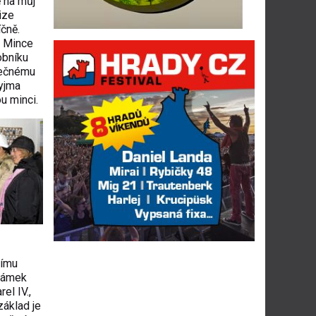
ě na můj
ize
íčně.
. Mince
obníku
nečnému
vyjma
u minci.
nímu
 zámek
el IV.,
základ je