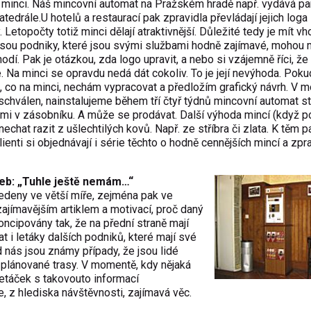
 minci. Náš mincovní automat na Pražském hradě např. vydává p
atedrále.U hotelů a restaurací pak zpravidla převládají jejich loga
 Letopočty totiž minci dělají atraktivnější. Důležité tedy je mít v
 jsou podniky, které jsou svými službami hodně zajímavé, mohou m
odí. Pak je otázkou, zda logo upravit, a nebo si vzájemně říci, ž
 Na minci se opravdu nedá dát cokoliv. To je její nevýhoda. Poku
 co na minci, nechám vypracovat a předložím grafický návrh. V 
schválen, nainstalujeme během tří čtyř týdnů mincovní automat s
mi v zásobníku. A může se prodávat. Další výhoda mincí (když 
nechat razit z ušlechtilých kovů. Např. ze stříbra či zlata. K těm p
nti si objednávají i série těchto o hodně cennějších mincí a zpra
eb: „Tuhle ještě nemám…“
deny ve větší míře, zejména pak ve
ajímavějším artiklem a motivací, proč daný
oncipovány tak, že na přední straně mají
 i letáky dalších podniků, které mají své
d nás jsou známy případy, že jsou lidé
z plánované trasy. V momentě, kdy nějaká
etáček s takovouto informací
e, z hlediska návštěvnosti, zajímavá věc.