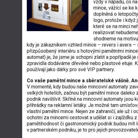
vždy v nápadu, co na
mince, vážící se ke k
doplněná o letopočty.
logo, protože i když
které se na minci neh
realizovat nebudeme.
shodneme na motivu,
kdy je zákazníkem vzhled mince – revers i avers – 
přizpůsobený interiéru s hotovými pamětními mince
automat) je, že jsme je schopni zlatit a popřípadě je 
zpravidla dodáváme dřevěné nebo plastové etuje. Klie
používají jako dárky pro své VIP partnery.
Co vaše pamětní mince a sběratelské vášně. An
V momentě, kdy budou naše mincovní automaty zave
velkých hotelích, začnou být pamětní mince daleko z
podnik navštívit. Skříně na mincovní automaty jsou k
přihrádky na reklamní letáky. Je možné tam umísťovat
vlastní pamětní mince. Nejen ze zahraničí, ale už i o
ochotni za mincemi cestovat a udělat si i zajížďku 
pamětihodnost či gastronomický podnik budou mít l
v partnerském podniku, je to pro jejich provozovatel