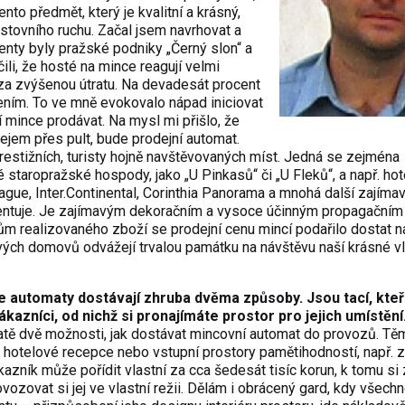
to předmět, který je kvalitní a krásný,
tovního ruchu. Začal jsem navrhovat a
ienty byly pražské podniky „Černý slon“ a
čili, že hosté na mince reagují velmi
 za zvýšenou útratu. Na devadesát procent
ením. To ve mně evokovalo nápad iniciovat
í mince prodávat. Na mysl mi přišlo, že
dejem přes pult, bude prodejní automat.
estižních, turisty hojně navštěvovaných míst. Jedná se zejména
staropražské hospody, jako „U Pinkasů“ či „U Fleků“, a např. hot
ague, Inter.Continental, Corinthia Panorama a mnohá další zajímav
entuje. Je zajímavým dekoračním a vysoce účinným propagačním
mům realizovaného zboží se prodejní cenu mincí podařilo dostat n
o svých domovů odvážejí trvalou památku na návštěvu naší krásné vl
 automaty dostávají zhruba dvěma způsoby. Jsou tací, kteří
zákazníci, od nichž si pronajímáte prostor pro jejich umístění
atě dvě možnosti, jak dostávat mincovní automat do provozů. Těm
, hotelové recepce nebo vstupní prostory pamětihodností, např. 
azník může pořídit vlastní za cca šedesát tisíc korun, k tomu si 
vozovat si jej ve vlastní režii. Dělám i obrácený gard, kdy všechn