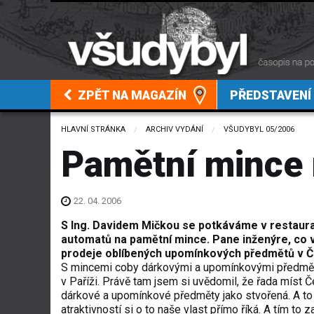
ZPĚT NA MAGAZÍN
PŘEDSTAVENÍ
HLAVNÍ STRÁNKA
ARCHIV VYDÁNÍ
VŠUDYBYL 05/2006
Pamětní mince 
22. 04. 2006
S Ing. Davidem Mičkou se potkáváme v restaurac
automatů na pamětní mince. Pane inženýre, co v
prodeje oblíbených upomínkových předmětů v Č
S mincemi coby dárkovými a upomínkovými předměty
v Paříži. Právě tam jsem si uvědomil, že řada míst 
dárkové a upomínkové předměty jako stvořená. A to n
atraktivností si o to naše vlast přímo říká. A tím to 