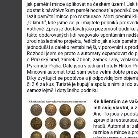
jak pamětní mince aplikovat na českém území. Jak ten
dostat k návštěvníkům pamětihodností a podniků ces
razit pamětní mince pro restaurace. Mezi prvními kl
„U labutí“, kde jsme se já i majitelé podniků přesvěd
vstřícně. Zprvu je dostávali jako pozornost podniku
takto obdarovaných lidí reagovalo spontánním nadš
zrod následného projektu, řešícího jak a kde pamětn
jednodušší a daleko rentabilnější, v porovnání s pro
Rozhodl jsem se proto s automaty expandovat do pr
o Pražský hrad, zámek Zbiroh, zámek Lány, věhlasné 
Pyramida Praha. Dále jsou v jednání hotely Hilton Pr
Mincovní automat totiž sám sebe velmi dobře prez
Díky zvyšující se poptávce a jí odpovídajícím obje
či 2 € za kus. Turisté je kupují a spolu s nimi si d
samozřejmě i dotyčného podniku.
Ke klientům se vaše
mít svůj vlastní, a 
Ano. To jsou v podst
zpravidla restaurace
hradů. Automat si zák
raznice a mince a pro