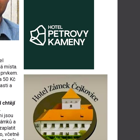
el
á místa.
 prvkem.
a 50 Kč
asti a
 chtějí
.
i jsou
zámků a
zaplatit
o, včetně