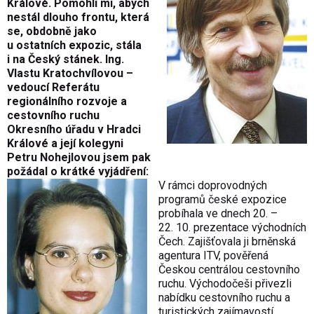
Králové. Pomohli mi, abych
nestál dlouho frontu, která
se, obdobně jako
u ostatních expozic, stála
i na Český stánek. Ing.
Vlastu Kratochvílovou –
vedoucí Referátu
regionálního rozvoje a
cestovního ruchu
Okresního úřadu v Hradci
Králové a její kolegyni
Petru Nohejlovou jsem pak
požádal o krátké vyjádření:
V rámci doprovodných
programů české expozice
probíhala ve dnech 20. –
22. 10. prezentace východních
Čech. Zajišťovala ji brněnská
agentura ITV, pověřená
Českou centrálou cestovního
ruchu. Východočeši přivezli
nabídku cestovního ruchu a
turistických zajímavostí