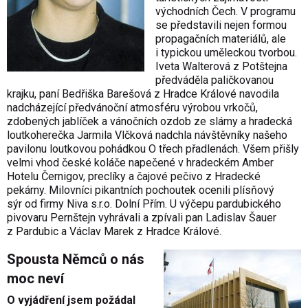
východních Čech. V programu
se představili nejen formou
propagačních materiálů, ale
i typickou uměleckou tvorbou.
Iveta Walterová z Potštejna
předváděla paličkovanou
krajku, paní Bedřiška Barešová z Hradce Králové navodila
nadcházející předvánoční atmosféru výrobou vrkočů,
zdobených jablíček a vánočních ozdob ze slámy a hradecká
loutkoherečka Jarmila Vlčková nadchla návštěvníky našeho
pavilonu loutkovou pohádkou O třech přadlenách. Všem přišly
velmi vhod české koláče napečené v hradeckém Amber
Hotelu Černigov, preclíky a čajové pečivo z Hradecké
pekárny. Milovníci pikantních pochoutek ocenili plísňový
sýr od firmy Niva s.r.o. Dolní Přím. U výčepu pardubického
pivovaru Pernštejn vyhrávali a zpívali pan Ladislav Šauer
z Pardubic a Václav Marek z Hradce Králové.
Spousta Němců o nás
moc neví
O vyjádření jsem požádal