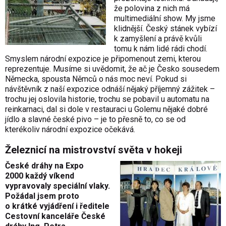
že polovina z nich má
multimediální show. My jsme
klidnější. Český stánek vybízí
k zamyšlení a právě kvůli
tomu k nám lidé rádi chodí.
Smyslem národní expozice je připomenout zemi, kterou
reprezentuje. Musíme si uvědomit, že ač je Česko sousedem
Německa, spousta Němců o nás moc neví. Pokud si
návštěvník z naší expozice odnáší nějaký příjemný zážitek –
trochu jej oslovila historie, trochu se pobavil u automatu na
reinkarnaci, dal si dole v restauraci u Golemu nějaké dobré
jídlo a slavné české pivo – je to přesně to, co se od
kterékoliv národní expozice očekává.
Železnicí na mistrovství světa v hokeji
České dráhy na Expo
2000 každý víkend
vypravovaly speciální vlaky.
Požádal jsem proto
o krátké vyjádření i ředitele
Cestovní kanceláře České