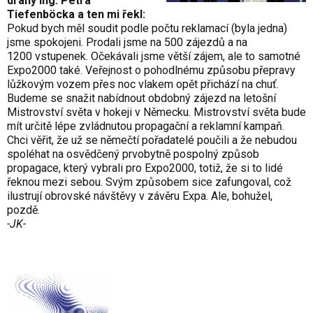
dráhy Ing. Petra
Tiefenböcka a ten mi řekl:
Pokud bych měl soudit podle počtu reklamací (byla jedna)
jsme spokojeni. Prodali jsme na 500 zájezdů a na
1200 vstupenek. Očekávali jsme větší zájem, ale to samotné
Expo2000 také. Veřejnost o pohodlnému způsobu přepravy
lůžkovým vozem přes noc vlakem opět přichází na chuť.
Budeme se snažit nabídnout obdobný zájezd na letošní
Mistrovství světa v hokeji v Německu. Mistrovství světa bude
mít určitě lépe zvládnutou propagační a reklamní kampaň.
Chci věřit, že už se němečtí pořadatelé poučili a že nebudou
spoléhat na osvědčený prvobytně pospolný způsob
propagace, který vybrali pro Expo2000, totiž, že si to lidé
řeknou mezi sebou. Svým způsobem sice zafungoval, což
ilustrují obrovské návštěvy v závěru Expa. Ale, bohužel,
pozdě.
-JK-