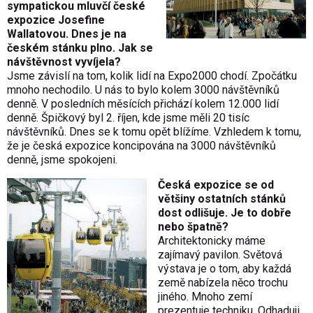
sympatickou mluvčí české
expozice Josefine
Wallatovou. Dnes je na
českém stánku plno. Jak se
návštěvnost vyvíjela?
Jsme závislí na tom, kolik lidí na Expo2000 chodí. Zpočátku
mnoho nechodilo. U nás to bylo kolem 3000 návštěvníků
denně. V posledních měsících přichází kolem 12.000 lidí
denně. Špičkový byl 2. říjen, kde jsme měli 20 tisíc
návštěvníků. Dnes se k tomu opět blížíme. Vzhledem k tomu,
že je česká expozice koncipována na 3000 návštěvníků
denně, jsme spokojeni.
Česká expozice se od
většiny ostatních stánků
dost odlišuje. Je to dobře
nebo špatně?
Architektonicky máme
zajímavý pavilon. Světová
výstava je o tom, aby každá
země nabízela něco trochu
jiného. Mnoho zemí
prezentuje techniku. Odhaduji,