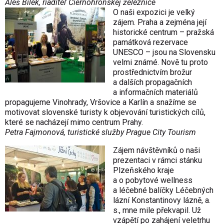
Aleš Bílek, riaditeľ Čiernohronskej železnice
O naši expozici je velký
zájem. Praha a zejména její
historické centrum – pražská
památková rezervace
UNESCO – jsou na Slovensku
velmi známé. Nově tu proto
prostřednictvím brožur
a dalších propagačních
a informačních materiálů
propagujeme Vinohrady, Vršovice a Karlín a snažíme se
motivovat slovenské turisty k objevování turistických cílů,
které se nacházejí mimo centrum Prahy.
Petra Fajmonová, turistické služby Prague City Tourism
Zájem návštěvníků o naši
prezentaci v rámci stánku
Plzeňského kraje
a o pobytové wellness
a léčebné balíčky Léčebných
lázní Konstantinovy lázně, a.
s., mne mile překvapil. Už
vzápětí po zahájení veletrhu