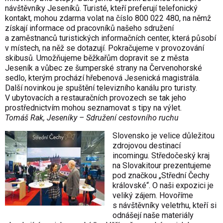
návštěvníky Jeseníků. Turisté, kteří preferují telefonický
kontakt, mohou zdarma volat na číslo 800 022 480, na němž
získají informace od pracovníků našeho sdružení
a zaměstnanců turistických informačních center, která působí
v místech, na něž se dotazují. Pokračujeme v provozování
skibusů. Umožňujeme běžkařům dopravit se z města
Jeseník a vůbec ze šumperské strany na Červenohorské
sedlo, kterým prochází hřebenová Jesenická magistrála.
Další novinkou je spuštění televizního kanálu pro turisty.
V ubytovacích a restauračních provozech se tak jeho
prostřednictvím mohou seznamovat s tipy na výlet.
Tomáš Rak, Jeseníky – Sdružení cestovního ruchu
Slovensko je velice důležitou
zdrojovou destinací
incomingu. Středočeský kraj
na Slovakitour prezentujeme
pod značkou „Střední Čechy
královské“. O naši expozici je
veliký zájem. Hovoříme
s návštěvníky veletrhu, kteří si
odnášejí naše materiály