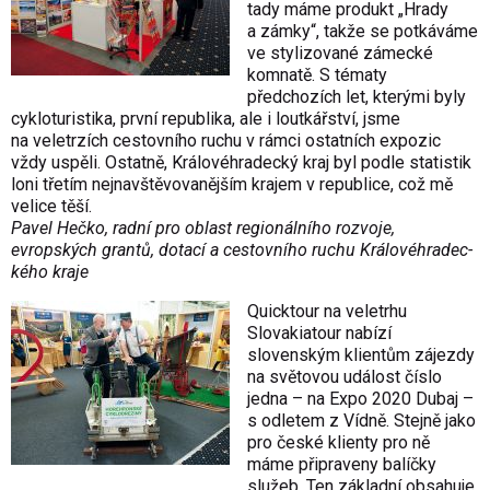
tady máme produkt „Hrady
a zámky“, takže se potkáváme
ve stylizované zámecké
komnatě. S tématy
předchozích let, kterými byly
cykloturistika, první republika, ale i loutkářství, jsme
na veletrzích cestovního ruchu v rámci ostatních expozic
vždy uspěli. Ostatně, Královéhradecký kraj byl podle statistik
loni třetím nejnavštěvovanějším krajem v republice, což mě
velice těší.
Pavel Hečko, radní pro oblast regionálního rozvoje,
evropských grantů, dotací a cestovního ruchu Královéhradec­
kého kraje
Quicktour na veletrhu
Slovakiatour nabízí
slovenským klientům zájezdy
na světovou událost číslo
jedna – na Expo 2020 Dubaj –
s odletem z Vídně. Stejně jako
pro české klienty pro ně
máme připraveny balíčky
služeb. Ten základní obsahuje