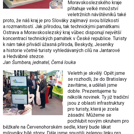
Moravskoslezského kraje
přitahuje velké množství
veletržních návštěvníků také
proto, že náš kraj je pro Slováky zajímavý svou blízkostí
a rozmanitostí. Jak přírodou, tak technickými památkami.
Ostrava a Moravskoslezský kraj vůbec disponují největší
koncentrací technických památek v České republice. Turisty
k nám také přivádí úžasná příroda, Beskydy, Jeseníky
a historie včetně turisty vyhledávaných cílů na Jantarové
a Hedvábné stezce.
Jan Šumbera, jednatel, Černá louka
Veletrh je skvělý. Opět jsme
se rozhodli, že do Bratislavy
zavítáme, a udělali jsme
dobře. Prezentujeme tu
několik novinek. Ty již tradiční
jsou z oblasti infrastruktury
pro turisty, která je zcela
zásadní. Můžeme se
pochlubit novým okruhem pro
běžkaře na Červenohorském sedle, který bude lákat
milovníky bílé stopy. Dále jsme spustili zelenou linku pro