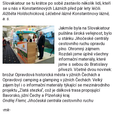
Slovakiatour se tu krátce po sobě zastavilo několik lidí, kteří
se u nás v Konstantinových Lázních před pár lety léčili.
Alžběta Holdschicková, Léčebné lázně Konstantinovy lázně,
a. s.
Jakmile byla na Slovakiatour
puštěna široká veřejnost, bylo
u stánku Jihočeské centrály
cestovního ruchu opravdu
plno. Ohromný zájmem.
Rozdali jsme úplně všechny
informační materiály, které
jsme s sebou do Bratislavy
přivezli. Včetně dvou novinek:
brožur Opravdová historická města v jižních Čechách a
Opravdový camping a glamping v jižních Čechách. Velký
zájem byl i o informační materiály týkající se mezinárodního
projektu „Zlatá stezka“, což je dálková trasa propojující
Bavorsko, jižní Čechy a Plzeňský kraj.
Ondřej Flemr, Jihočeská centrála cestovního ruchu
-mk-