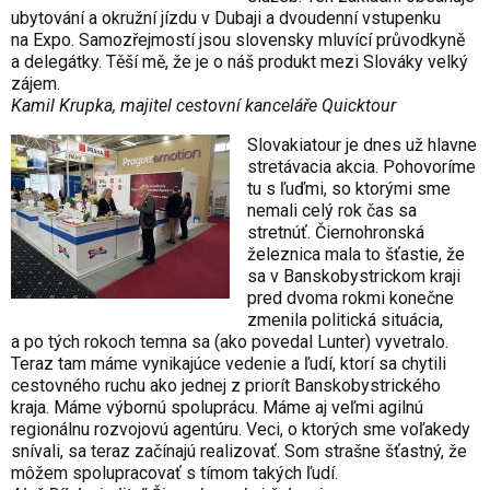
ubytování a okružní jízdu v Dubaji a dvoudenní vstupenku
na Expo. Samozřejmostí jsou slovensky mluvící průvodkyně
a delegátky. Těší mě, že je o náš produkt mezi Slováky velký
zájem.
Kamil Krupka, majitel cestovní kanceláře Quicktour
Slovakiatour je dnes už hlavne
stretávacia akcia. Pohovoríme
tu s ľuďmi, so ktorými sme
nemali celý rok čas sa
stretnúť. Čiernohronská
železnica mala to šťastie, že
sa v Banskobystrickom kraji
pred dvoma rokmi konečne
zmenila politická situácia,
a po tých rokoch temna sa (ako povedal Lunter) vyvetralo.
Teraz tam máme vynikajúce vedenie a ľudí, ktorí sa chytili
cestovného ruchu ako jednej z priorít Banskobystrického
kraja. Máme výbornú spoluprácu. Máme aj veľmi agilnú
regionálnu rozvojovú agentúru. Veci, o ktorých sme voľakedy
snívali, sa teraz začínajú realizovať. Som strašne šťastný, že
môžem spolupracovať s tímom takých ľudí.