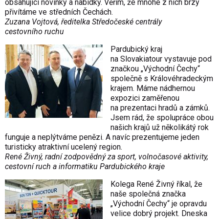
obsahující novinky a nabídky. Věřím, že mnohé z nich brzy
přivítáme ve středních Čechách.
Zuzana Vojtová, ředitelka Středočeské centrály
cestovního ruchu
Pardubický kraj
na Slovakiatour vystavuje pod
značkou „Východní Čechy“
společně s Královéhradeckým
krajem. Máme nádhernou
expozici zaměřenou
na prezentaci hradů a zámků.
Jsem rád, že spolupráce obou
našich krajů už několikátý rok
funguje a neplýtváme penězi. A navíc prezentujeme jeden
turisticky atraktivní ucelený region.
René Živný, radní zodpovědný za sport, volnočasové aktivity,
cestovní ruch a informatiku Pardubického kraje
Kolega René Živný říkal, že
naše společná značka
„Východní Čechy“ je opravdu
velice dobrý projekt. Dneska