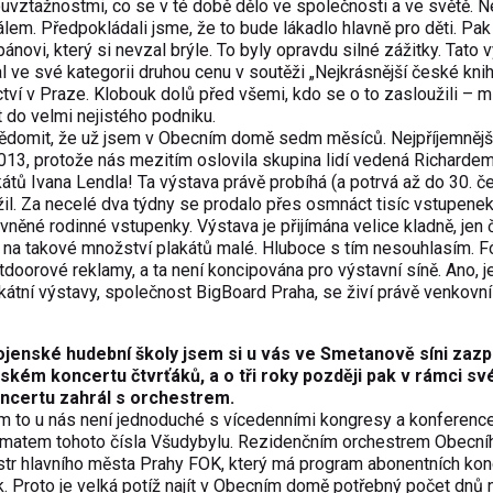
uvztažnostmi, co se v té době dělo ve společnosti a ve světě. N
álem. Předpokládali jsme, že to bude lákadlo hlavně pro děti. Pa
pánovi, který si nevzal brýle. To byly opravdu silné zážitky. Tato 
al ve své kategorii druhou cenu v soutěži „Nejkrásnější české knih
ví v Praze. Klobouk dolů před všemi, kdo se o to zasloužili – m
t do velmi nejistého podniku.
uvědomit, že už jsem v Obecním domě sedm měsíců. Nejpříjemnější
013, protože nás mezitím oslovila skupina lidí vedená Richarde
kátů Ivana Lendla! Ta výstava právě probíhá (a potrvá až do 30. 
l. Za necelé dva týdny se prodalo přes osmnáct tisíc vstupenek
vněné rodinné vstupenky. Výstava je přijímána velice kladně, jen
 na takové množství plakátů malé. Hluboce s tím nesouhlasím. Fó
doorové reklamy, a ta není koncipována pro výstavní síně. Ano, je
ikátní výstavy, společnost BigBoard Praha, se živí právě venkovní
ojenské hudební školy jsem si u vás ve Smetanově síni zazp
ském koncertu čtvrťáků, a o tři roky později pak v rámci sv
ncertu zahrál s orchestrem.
m to u nás není jednoduché s vícedenními kongresy a konferenc
tématem tohoto čísla Všudybylu. Rezidenčním orchestrem Obecn
str hlavního města Prahy FOK, který má program abonentních kon
 Proto je velká potíž najít v Obecním domě potřebný počet dnů 