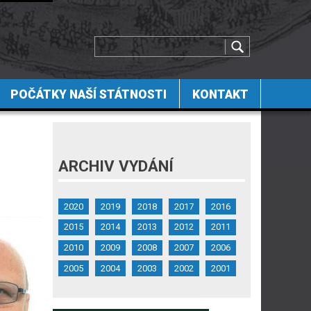
POČÁTKY NAŠÍ STÁTNOSTI
KONTAKT
ARCHIV VYDÁNÍ
2020
2019
2018
2017
2016
2015
2014
2013
2012
2011
2010
2009
2008
2007
2006
2005
2004
2003
2002
2001