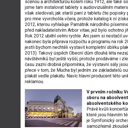
scénou a architekturou kolem roku 1912, ale také so
jsme tam instalovat tablety s audiovizuálním materi
však sledovali, jak starší paní z tabletu čte popisky 
pro mne vyvrcholila včera, protože katalog k ní získ
2012, kterou vyhlašuje Památník národního písemnict
před nakladatelstvím Arbor vitae, jež bylo ochotno jí
Rok 2012 uběhl velmi rychle. Ani jsem si nestačil 
nakonec byla příprava rozpočtu a programu na rok 2
jestli bychom nechtěli vystavit kompletní sbírku pla
2013). Takový úspěch Obecní dům dlouhá léta nezaži
návštěvníků byl ještě vyšší, protože prodáváme i zle
času zazní drobná připomínka, že výstavní sály jsou
přece v tom, že Mucha byl jedním ze zakladatelů out
plakát vedle plakátu. Navíc hlavní producent této un
reklamou.
V prvním ročníku V
sboru na absolvent
absolventského ko
Právě kvůli koncertů
které jsou hlavním 
je Symfonický orche
samozřejmě zkoušek.