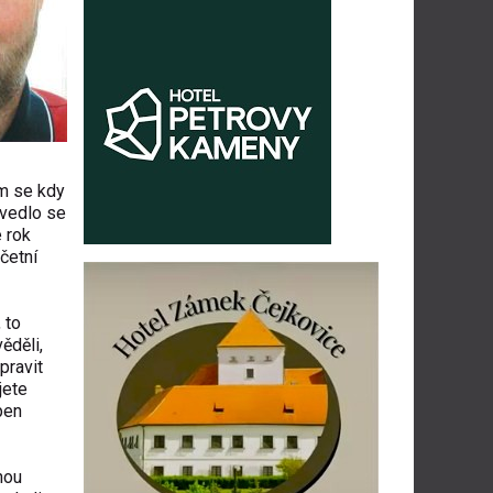
em se kdy
ovedlo se
 rok
četní
 to
ěděli,
pravit
jete
pen
nou