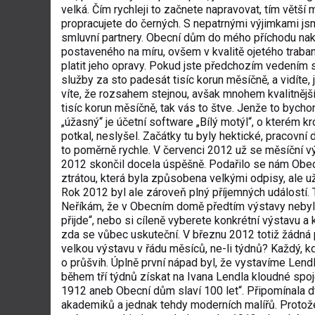
velká. Čím rychleji to začnete napravovat, tím větší 
propracujete do černých. S nepatrnými výjimkami js
smluvní partnery. Obecní dům do mého příchodu nak
postaveného na míru, ovšem v kvalitě ojetého trabantu
platit jeho opravy. Pokud jste předchozím vedením
služby za sto padesát tisíc korun měsíčně, a vidíte, 
víte, že rozsahem stejnou, avšak mnohem kvalitnější
tisíc korun měsíčně, tak vás to štve. Jenže to bycho
„úžasný“ je účetní software „Bílý motýl“, o kterém 
potkal, neslyšel. Začátky tu byly hektické, pracovn
to poměrně rychle. V červenci 2012 už se měsíční vý
2012 skončil docela úspěšně. Podařilo se nám Obec
ztrátou, která byla způsobena velkými odpisy, ale už
Rok 2012 byl ale zároveň plný příjemných událostí.
Neříkám, že v Obecním domě předtím výstavy nebyly. A
přijde“, nebo si cíleně vyberete konkrétní výstavu a
zda se vůbec uskuteční. V březnu 2012 totiž žádná p
velkou výstavu v řádu měsíců, ne-li týdnů? Každý, k
o průšvih. Úplně první nápad byl, že vystavíme Len
během tří týdnů získat na Ivana Lendla kloudné spoje
1912 aneb Obecní dům slaví 100 let“. Připomínala d
akademiků a jednak tehdy moderních malířů. Protož