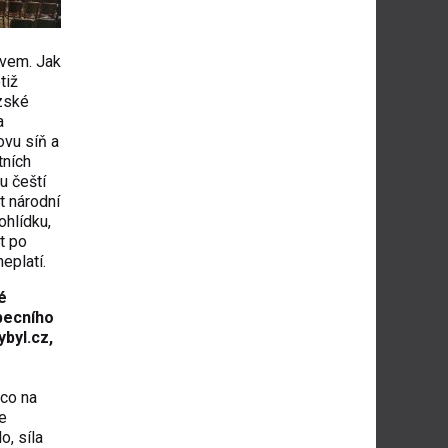
ovem. Jak
tiž
zské
a
ovu síň a
tních
u čeští
ut národní
ohlídku,
t po
eplatí.
é
Obecního
byl.cz
,
 co na
e
o, síla