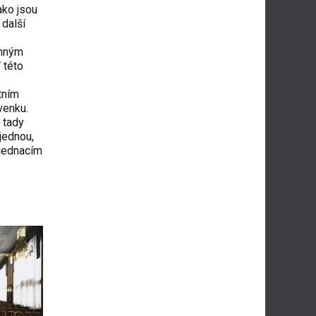
ako jsou
 další
amným
 této
tním
venku.
 tady
jednou,
 jednacím