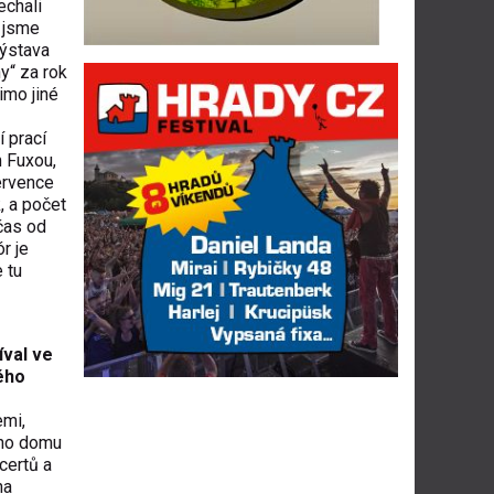
echali
k jsme
výstava
y“ za rok
imo jiné
 prací
m Fuxou,
července
, a počet
 čas od
r je
 tu
íval ve
ého
emi,
ího domu
certů a
na