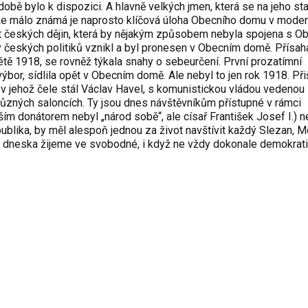
obě bylo k dispozici. A hlavně velkých jmen, která se na jeho st
 že málo známá je naprosto klíčová úloha Obecního domu v moder
ost českých dějin, která by nějakým způsobem nebyla spojena s O
 českých politiků vznikl a byl pronesen v Obecním domě. Přísaha
létě 1918, se rovněž týkala snahy o sebeurčení. První prozatímní
bor, sídlila opět v Obecním domě. Ale nebyl to jen rok 1918. Při
, v jehož čele stál Václav Havel, s komunistickou vládou vedenou
ůzných saloncích. Ty jsou dnes návštěvníkům přístupné v rámci
ším donátorem nebyl „národ sobě“, ale císař František Josef I.) 
ublika, by měl alespoň jednou za život navštívit každý Slezan, 
h, dneska žijeme ve svobodné, i když ne vždy dokonale demokrat