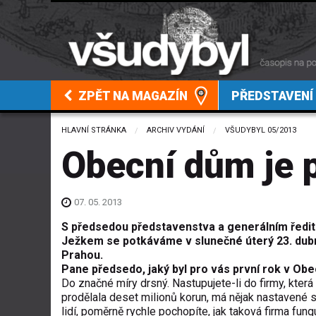
ZPĚT NA MAGAZÍN
PŘEDSTAVENÍ
HLAVNÍ STRÁNKA
ARCHIV VYDÁNÍ
VŠUDYBYL 05/2013
Obecní dům je 
07. 05. 2013
S předsedou představenstva a generálním ředi
Ježkem se potkáváme v slunečné úterý 23. dub
Prahou.
Pane předsedo, jaký byl pro vás první rok v O
Do značné míry drsný. Nastupujete-li do firmy, která 
prodělala deset milionů korun, má nějak nastavené 
lidí, poměrně rychle pochopíte, jak taková firma fun