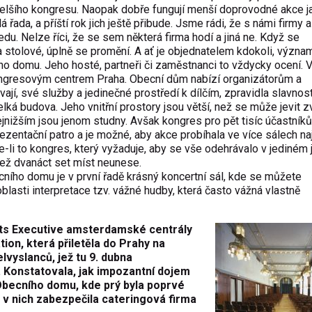
 delšího kongresu. Naopak dobře fungují menší doprovodné akce j
á řada, a příští rok jich ještě přibude. Jsme rádi, že s námi firmy a
edu. Nelze říci, že se sem některá firma hodí a jiná ne. Když se
 stolové, úplně se promění. A ať je objednatelem kdokoli, význ
 domu. Jeho hosté, partneři či zaměstnanci to vždycky ocení. V
Kongresovým centrem Praha. Obecní dům nabízí organizátorům a
jí, své služby a jedinečné prostředí k dílčím, zpravidla slavnos
ká budova. Jeho vnitřní prostory jsou větší, než se může jevit z
jnižším jsou jenom studny. Avšak kongres pro pět tisíc účastníků
ezentační patro a je možné, aby akce probíhala ve více sálech na
Je-li to kongres, který vyžaduje, aby se vše odehrávalo v jediném
 než dvanáct set míst neunese.
ího domu je v první řadě krásný koncertní sál, kde se můžete
lasti interpretace tzv. vážné hudby, která často vážná vlastně
nts Executive amsterdamské centrály
on, která přiletěla do Prahy na
vyslanců, jež tu 9. dubna
 Konstatovala, jak impozantní dojem
 Obecního domu, kde prý byla poprvé
m v nich zabezpečila cateringová firma