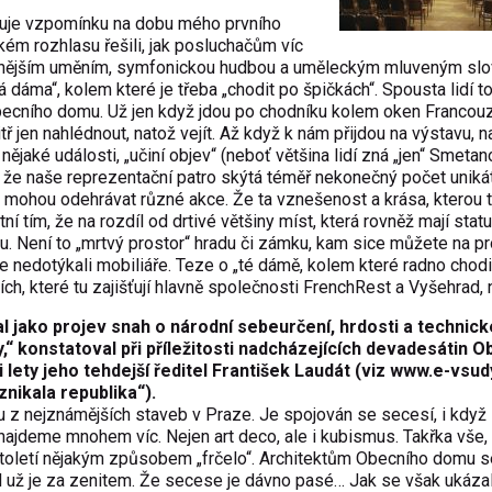
kuje vzpomínku na dobu mého prvního
m rozhlasu řešili, jak posluchačům víc
vážnějším uměním, symfonickou hudbou a uměleckým mluveným sl
 dáma“, kolem které je třeba „chodit po špičkách“. Spousta lidí to
ecního domu. Už jen když jdou po chodníku kolem oken Francou
tř jen nahlédnout, natož vejít. Až když k nám přijdou na výstavu, n
jaké události, „učiní objev“ (neboť většina lidí zná „jen“ Smetan
, že naše reprezentační patro skýtá téměř nekonečný počet uniká
se mohou odehrávat různé akce. Že ta vznešenost a krása, kterou t
ní tím, že na rozdíl od drtivé většiny míst, která rovněž mají stat
u. Není to „mrtvý prostor“ hradu či zámku, kam sice můžete na pr
nedotýkali mobiliáře. Teze o „té dámě, kolem které radno chodi
h, které tu zajišťují hlavně společnosti FrenchRest a Vyšehrad, n
l jako projev snah o národní sebeurčení, hrdosti a technick
,“ konstatoval při příležitosti nadcházejících devadesátin 
lety jeho tehdejší ředitel František Laudát (viz
www.e-vsudy
nikala republika“).
 z nejznámějších staveb v Praze. Je spojován se secesí, i když
najdeme mnohem víc. Nejen art deco, ale i kubismus. Takřka vše,
toletí nějakým způsobem „frčelo“. Architektům Obecního domu s
tyl už je za zenitem. Že secese je dávno pasé… Jak se však ukázal