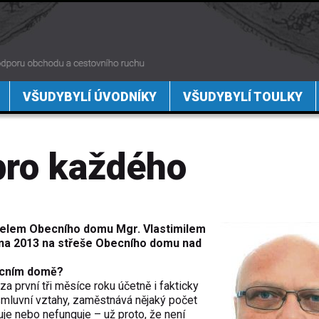
VŠUDYBYLÍ ÚVODNÍKY
VŠUDYBYLÍ TOULKY
pro každého
telem Obecního domu Mgr. Vlastimilem
na 2013 na střeše Obecního domu nad
becním domě?
za první tři měsíce roku účetně i fakticky
smluvní vztahy, zaměstnává nějaký počet
guje nebo nefunguje – už proto, že není