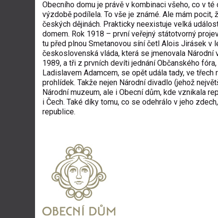
Obecního domu je právě v kombinaci všeho, co v té d
výzdobě podílela. To vše je známé. Ale mám pocit,
českých dějinách. Prakticky neexistuje velká udál
domem. Rok 1918 – první veřejný státotvorný projev
tu před plnou Smetanovou síní četl Alois Jirásek v 
československá vláda, která se jmenovala Národní vý
1989, a tři z prvních devíti jednání Občanského fóra
Ladislavem Adamcem, se opět udála tady, ve třech r
prohlídek. Takže nejen Národní divadlo (jehož největ
Národní muzeum, ale i Obecní dům, kde vznikala rep
i Čech. Také díky tomu, co se odehrálo v jeho zdec
republice.