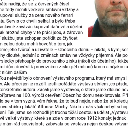
máte naději, že se z červených čísel
me tedy měnili veškeré smluvní vztahy a
upoval služby za cenu nového ferrari
. Servis co chvíli selhal, a bylo třeba
 smluvně zavázán kupovat daňové a účetní
jak hrozné chyby v té práci jsou, a zároveň
 službu jste schopen pořídit za čtyřicet
m celou dobu mohli hovořit o tom, jak
kromě jeho tvůrců a uživatele – Obecního domu – nikdo, s kým js
í dny dlouhé, jednání o změnách smluv ne vždycky příjemná. Ale p
sledky přehouply do provozního zisku (nikoli do účetního), takže
ní dům dovést k provoznímu zisku pět milionů korun s nějakou ú
 ničím dalším.
 Tou největší bylo obnovení výstavního programu, který má smysl.
le přeci jen je rozdíl, jestli pořádáte výstavu stylem „co přijde,
 konkrétního autora. Začali jsme výstavou, o které jsme dlouho nev
říprava na 100. výročí otevření Obecního domu neexistovala. Při
do se v tom vyzná, vám řekne, že to buď nejde, nebo že si koledu
dlovu sbírku plakátů Alfonse Muchy. Nikdo z nás však nebyl scho
ní. Tak jsme se rozhodli jít trochu těžší cestou a udělat „Výstavu
vě velké výstavy, které se zde v onom roce 1912 konaly: jednak
e mám rád souvislosti, zabývala se výstava nejen českou výtvar