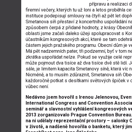
přípravu a realizaci
firemní večery, kterých tu už loni a letos proběhla cel
instituce podepisují smlouvy na čtyři až pět let dopř
Smetanova síň přestaví z koncertního uspořádání na
způsobem čerpá z přidané hodnoty, z krásy Obecního
oblasti jsme začali daleko úžeji spolupracovat s 
účastníkům kongresových akcí, které se tam odehráva
částem jejich pražského programu. Obecní dům je vel
Má pět nadzemních pater, tři podzemní, byť v tom ne
zkrátka uspořádat nelze. Pokud se využije celé repr
může pojmout dva tisíce až dva tisíce dvě stě lidí. 
sále, je limitem kapacita Smetanovy síně, která víc
Nicméně, a to musím zdůraznit, Smetanova síň Obecn
každoročně potkat s desítkami světových špiček v ob
vůbec není.
Nedávno jsem hovořil s Irenou Jelenovou, Eve
International Congress and Convention Associati
seminář a slavnostní vyhlášení kongresových vel
2013 zorganizovalo Prague Convention Bureau.
na ni udělaly reprezentační prostory – salonky
v životě, a nadšeně hovořila o banketu, který ji