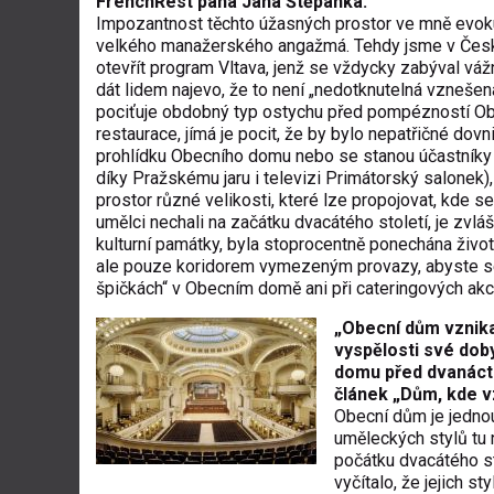
FrenchRest pana Jana Štěpánka.
Impozantnost těchto úžasných prostor ve mně evo
velkého manažerského angažmá. Tehdy jsme v České
otevřít program Vltava, jenž se vždycky zabýval 
dát lidem najevo, že to není „nedotknutelná vznešená
pociťuje obdobný typ ostychu před pompézností Ob
restaurace, jímá je pocit, že by bylo nepatřičné dovni
prohlídku Obecního domu nebo se stanou účastníky ně
díky Pražskému jaru i televizi Primátorský salonek)
prostor různé velikosti, které lze propojovat, kde 
umělci nechali na začátku dvacátého století, je zvlášt
kulturní památky, byla stoprocentně ponechána život
ale pouze koridorem vymezeným provazy, abyste se 
špičkách“ v Obecním domě ani při cateringových akcíc
„Obecní dům vznika
vyspělosti své doby
domu před dvanácti 
článek „Dům, kde vz
Obecní dům je jednou
uměleckých stylů tu 
počátku dvacátého s
vyčítalo, že jejich s