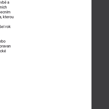
avbě a
ních
becním
, kterou
šel rok
nebo
Moravan
ické