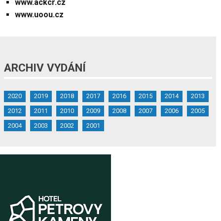
www.ackcr.cz
www.uoou.cz
ARCHIV VYDÁNÍ
2020
2019
2018
2017
2016
2015
2014
2013
2012
2011
2010
2009
2008
2007
2006
2005
2004
2003
2002
2001