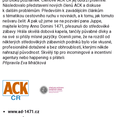
půl bloku poznámek. Členové ACK ČR jej obdrží písemně.
Následovalo představení nových členů ACK a diskuse
k dalším problémům. Především k zavádějícím článkům
s tématikou cestovního ruchu v novinách, a k tomu, jak tomuto
nešvaru čelit. A pak už jsme se na pozvání pana Juppe,
majitele krčmy Anno Domini 1471, přesunuli do středověké
zábavy. Hrála skvělá dobová kapela, tančily půvabné dívky a
na své si přišly mlsné jazýčky. Ocenili jsme, že na rozdíl od
některých středověkých zábavních podniků bylo vše vkusné,
profesionálně dotažené a bez obhroublostí, kterými někde
nahrazují původnost. Skvělý tip pro incomingové a incentivní
agentury nebo happening s přáteli.
Připravila Eva Mráčková
www.ad-1471.cz