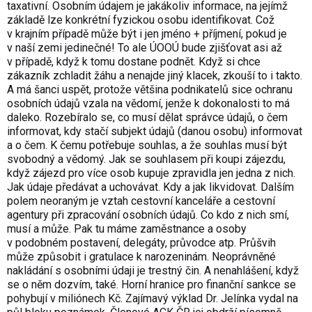
taxativní. Osobním údajem je jakákoliv informace, na jejímž
základě lze konkrétní fyzickou osobu identifikovat. Což
v krajním případě může být i jen jméno + příjmení, pokud je
v naší zemi jedinečné! To ale ÚOOÚ bude zjišťovat asi až
v případě, když k tomu dostane podnět. Když si chce
zákazník zchladit žáhu a nenajde jiný klacek, zkouší to i takto.
A má šanci uspět, protože většina podnikatelů sice ochranu
osobních údajů vzala na vědomí, jenže k dokonalosti to má
daleko. Rozebíralo se, co musí dělat správce údajů, o čem
informovat, kdy stačí subjekt údajů (danou osobu) informovat
a o čem. K čemu potřebuje souhlas, a že souhlas musí být
svobodný a vědomý. Jak se souhlasem při koupi zájezdu,
když zájezd pro více osob kupuje zpravidla jen jedna z nich.
Jak údaje předávat a uchovávat. Kdy a jak likvidovat. Dalším
polem neoraným je vztah cestovní kanceláře a cestovní
agentury při zpracování osobních údajů. Co kdo z nich smí,
musí a může. Pak tu máme zaměstnance a osoby
v podobném postavení, delegáty, průvodce atp. Průšvih
může způsobit i gratulace k narozeninám. Neoprávněné
nakládání s osobními údaji je trestný čin. A nenahlášení, když
se o něm dozvím, také. Horní hranice pro finanční sankce se
pohybují v miliónech Kč. Zajímavý výklad Dr. Jelínka vydal na