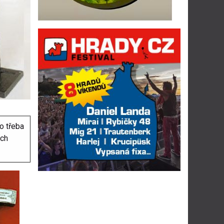
o třeba
ých