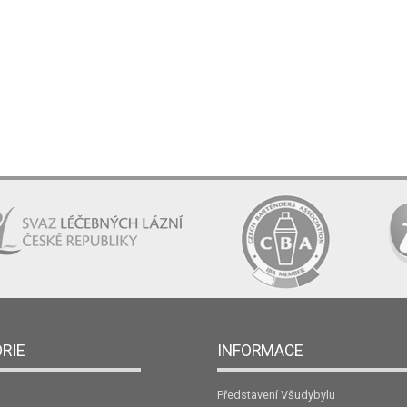
RIE
INFORMACE
Představení Všudybylu