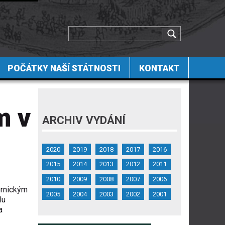
POČÁTKY NAŠÍ STÁTNOSTI
KONTAKT
m v
ARCHIV VYDÁNÍ
2020
2019
2018
2017
2016
2015
2014
2013
2012
2011
2010
2009
2008
2007
2006
ornickým
2005
2004
2003
2002
2001
lu
a