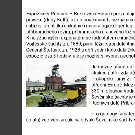
Expozice v Příbrami – Březových Horách prezentují dě
pravěku (doby Keltů) až do současnosti, seznamuj
nabízejí prohlídku unikátních mineralogicko-geolo
stříbrorudného revíru, příbramského uranového loži
K nejvzácnějším exponátům se řadí státem chráněné 
Vojtěšské šachty z r. 1889, parní těžní stroj dolu An
Generál Štefánik z r. 1928 a obří vodní kolo dolu Drk
expozic trvá 3 hodiny, ale je možné si vybrat i jednot
Je možné sfárat do 
atrakce patří jízda 
Prokopské jámy z r. 
střední Evropě. Mezi
330 m dlouhou Vodní 
Ševčinské šachty je 
Rudných dolů Příbra
Pro geology (amatér
úplatu) ve svém areálu na odvalu Ševčinské šachty