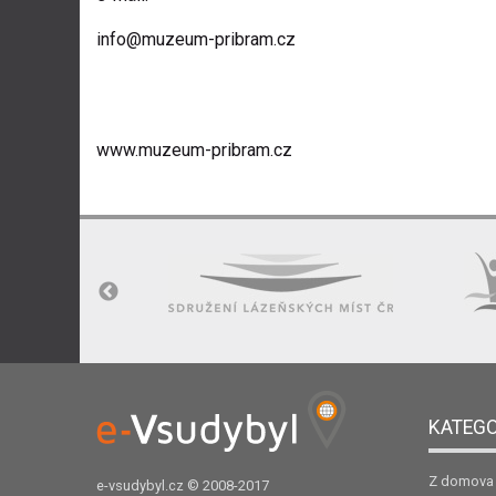
info@
muzeum-pribram.cz
www.muzeum-pribram.cz
KATEGO
Z domova
e-vsudybyl.cz
© 2008-2017