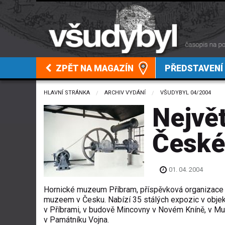
ZPĚT NA MAGAZÍN
PŘEDSTAVENÍ
HLAVNÍ STRÁNKA
ARCHIV VYDÁNÍ
VŠUDYBYL 04/2004
Nejvě
České
01. 04. 2004
Hornické muzeum Příbram, příspěvková organizace 
muzeem v Česku. Nabízí 35 stálých expozic v obje
v Příbrami, v budově Mincovny v Novém Kníně, v M
v Památníku Vojna.