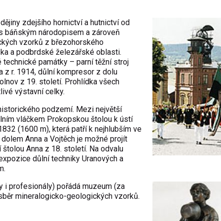
jiny zdejšího hornictví a hutnictví od
í s báňským národopisem a zároveň
gických vzorků z březohorského
ska a podbrdské železářské oblasti.
technické památky – parní těžní stroj
na z r. 1914, důlní kompresor z dolu
olnov z 19. století. Prohlídka všech
livé výstavní celky.
historického podzemí. Mezi největší
důlním vláčkem Prokopskou štolou k ústí
1832 (1600 m), která patří k nejhlubším ve
 dolem Anna a Vojtěch je možné projít
štolou Anna z 18. století. Na odvalu
expozice důlní techniky Uranových a
m.
y i profesionály) pořádá muzeum (za
 sběr mineralogicko-geologických vzorků.