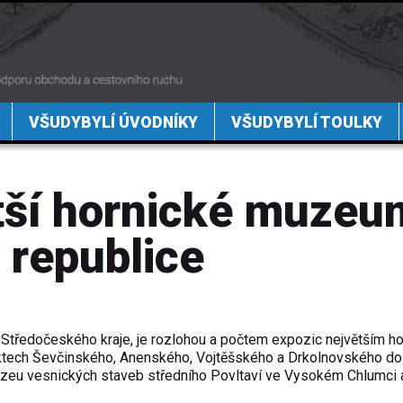
VŠUDYBYLÍ ÚVODNÍKY
VŠUDYBYLÍ TOULKY
tší hornické muzeu
 republice
Středočeského kraje, je rozlohou a počtem expozic největším h
ktech Ševčinského, Anenského, Vojtěšského a Drkolnovského do
uzeu vesnických staveb středního Povltaví ve Vysokém Chlumci 