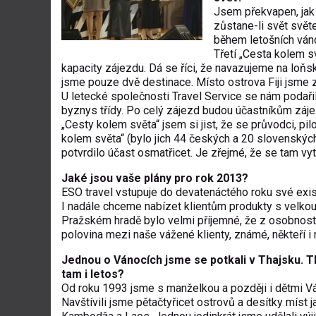
Jsem překvapen, jak 
zůstane-li svět svět
během letošních váno
Třetí „Cesta kolem sv
kapacity zájezdu. Dá se říci, že navazujeme na loň
jsme pouze dvě destinace. Místo ostrova Fiji jsme zař
U letecké společnosti Travel Service se nám podaři
byznys třídy. Po celý zájezd budou účastníkům zájez
„Cesty kolem světa“ jsem si jist, že se průvodci, pilot
kolem světa“ (bylo jich 44 českých a 20 slovenských)
potvrdilo účast osmatřicet. Je zřejmé, že se tam vy
Jaké jsou vaše plány pro rok 2013?
ESO travel vstupuje do devatenáctého roku své exis
I nadále chceme nabízet klientům produkty s velkou
Pražském hradě bylo velmi příjemné, že z osobností
polovina mezi naše vážené klienty, známé, někteří i
Jednou o Vánocích jsme se potkali v Thajsku. Tha
tam i letos?
Od roku 1993 jsme s manželkou a později i dětmi Váno
Navštívili jsme pětačtyřicet ostrovů a desítky míst j