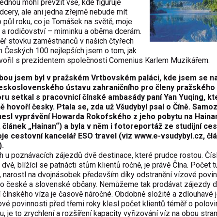
jednou mohl převzít vše, kde figuruje
dcery, ale ani jedna zřejmě nebude mít
 půl roku, co je Tomášek na světě, moje
 a rodičovství – miminku a oběma dcerám.
měř stovku zaměstnanců v našich čtyřech
m Českých 100 nejlepších jsem o tom, jak
hovořil s prezidentem společnosti Comenius Karlem Muzikářem.
bou jsem byl v pražském Vrtbovském paláci, kde jsem se n
Československého ústavu zahraničního pro členy pražského
ru setkal s pracovnicí čínské ambasády paní Yan Yuqing, kt
hovoří česky. Ptala se, zda už Všudybyl psal o Číně. Samo
inesl vyprávění Howarda Rokofského z jeho pobytu na Hainan
, článek „Hainan“) a byla v něm i fotoreportáž ze studijní ces
oje cestovní kancelář ESO travel (viz
www.e-vsudybyl.cz
, čl
).
h u poznávacích zájezdů dvě destinace, které prudce rostou. Čísl
 dvě, blížící se patnácti stům klientů ročně, je právě Čína. Počet tu
, narostl na dvojnásobek především díky odstranění vízové povin
 pro české a slovenské občany. Nemůžeme tak prodávat zájezdy d
í čínského víza je časově náročné. Obdobně složité a zdlouhavé j
vé povinnosti před třemi roky klesl počet klientů téměř o polovin
e to zrychlení a rozšíření kapacity vyřizování víz na obou stran