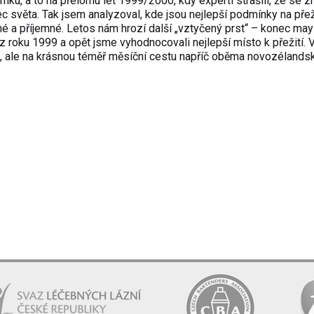
ku, a to na přelomu let 1999/2000, kdy experti strašili, že se zh
světa. Tak jsem analyzoval, kde jsou nejlepší podmínky na přeži
ásné a příjemné. Letos nám hrozí další „vztyčený prst“ – konec m
 roku 1999 a opět jsme vyhodnocovali nejlepší místo k přežití. 
, ale na krásnou téměř měsíční cestu napříč oběma novozélands