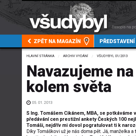
ZPĚT NA MAGAZÍN
PŘEDSTAVENÍ
HLAVNÍ STRÁNKA
ARCHIV VYDÁNÍ
VŠUDYBYL 01/2013
Navazujeme na 
kolem světa
05. 01. 2013
S Ing. Tomášem Cikánem, MBA, se potkáváme v p
předávání cen prestižní ankety Českých 100 nej
Tomáši, nejdřív mi dovol pogratulovat ti k naro
Díky Tomáškovi už je nás doma pět. Já, manželka a t