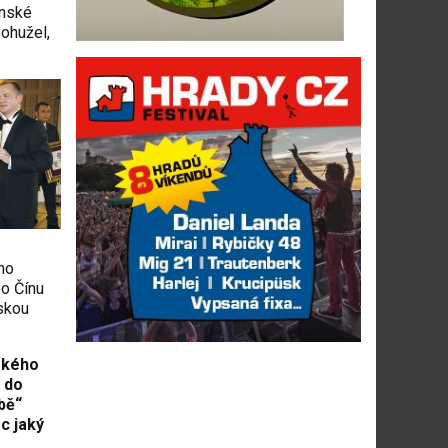
ínské
ohužel,
oho
bo Čínu
skou
ského
 do
bě“
c jaký