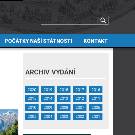
POČÁTKY NAŠÍ STÁTNOSTI
KONTAKT
y
ARCHIV VYDÁNÍ
2020
2019
2018
2017
2016
2015
2014
2013
2012
2011
2010
2009
2008
2007
2006
2005
2004
2003
2002
2001