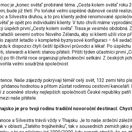
moc je „konec světa“ probírané téma. „Cesta kolem světa“ roku 
em, bude již třetí. Po loňské velmi úspěšné dubnové cestě reali
c a Silvestra druhou, a to pro klienty jedné renomované společno
ěta“ je opět pro individuální klienty. V tuto chvíli máme vyprodá
ský úspěch první „Cesty kolem světa“. Trasa je vesměs obdobná. Z
adili severní ostrov Nového Zélandu, aby si klienti užili více př
lo zajistit letadlo v kompletně byznysové konfiguraci – 64 seda
du k dispozici čtyři čeští špičkoví průvodci a lékař. Po úspěchu 
i, stewardi a klienti stanou přáteli. Příští týden účastníci první „
 po tři čtvrtě roce organizují předvánoční setkání. Z českých jich
tvořila velmi soudržná společnost.
tence. Naše zájezdy pokrývají téměř celý svět, 132 zemí této pla
 přidanou hodnotou a přitom zůstat rodinnou cestovní kanceláří.
 z oceněné stovky nejlepších společností České republiky patří 
 mezi naše přátele.
jsko je pro tvoji rodinu tradiční novoroční destinací. Chys
ce a Silvestra trávili vždy v Thajsku. Je to naše srdeční záleži
ak v oblasti „Zlatého trojúhelníku“, tak v sousedních zemích jako 