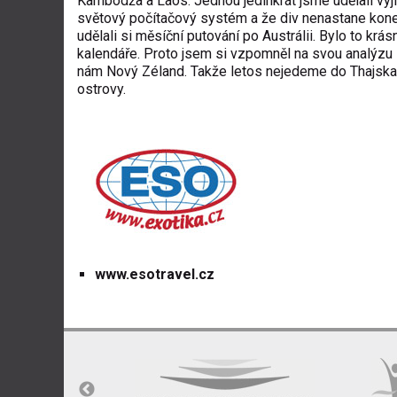
Kambodža a Laos. Jednou jedinkrát jsme udělali výjim
světový počítačový systém a že div nenastane konec 
udělali si měsíční putování po Austrálii. Bylo to kr
kalendáře. Proto jsem si vzpomněl na svou analýzu z
nám Nový Zéland. Takže letos nejedeme do Thajska
ostrovy.
www.esotravel.cz