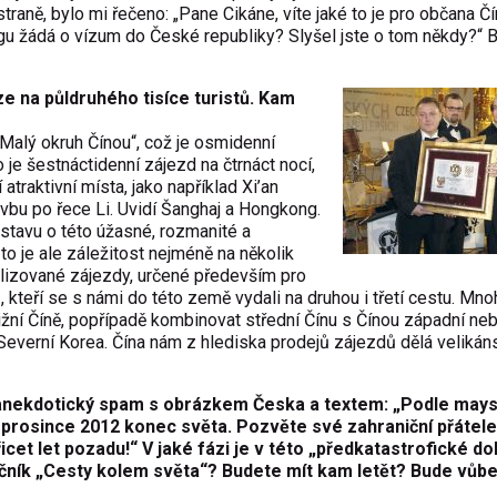
traně, bylo mi řečeno: „Pane Cikáne, víte jaké to je pro občana Č
gu žádá o vízum do České republiky? Slyšel jste o tom někdy?“ B
ze na půldruhého tisíce turistů. Kam
Malý okruh Čínou“, což je osmidenní
 je šestnáctidenní zájezd na čtrnáct nocí,
atraktivní místa, jako například Xi’an
lavbu po řece Li. Uvidí Šanghaj a Hongkong.
stavu o této úžasné, rozmanité a
to je ale záležitost nejméně na několik
ializované zájezdy, určené především pro
ků, kteří se s námi do této země vydali na druhou i třetí cestu. Mn
jižní Číně, popřípadě kombinovat střední Čínu s Čínou západní ne
everní Korea. Čína nám z hlediska prodejů zájezdů dělá velikán
 anekdotický spam s obrázkem Česka a textem: „Podle may
 prosince 2012 konec světa. Pozvěte své zahraniční přátele
icet let pozadu!“ V jaké fázi je v této „předkatastrofické do
ročník „Cesty kolem světa“? Budete mít kam letět? Bude vůbe