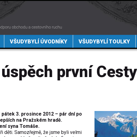
VŠUDYBYLÍ ÚVODNÍKY
VŠUDYBYLÍ TOULKY
úspěch první Cest
átek 3. prosince 2012 – pár dní po
lepších na Pražském hradě.
zení syna Tomáše.
ři děti. Samozřejmě, že jsme byli velmi