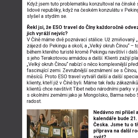
Když jsem tuto problematiku konzultoval na čínské s
lidové republiky, když na českém konzulátu v Pekin
slyšel a stydím se.
Řekl jsi, že ESO travel do Číny každoročně odve
jich vyráží nejvíc?
V Číně máme dvě poznávací stálice. Už zmiňovaný „
zájezd do Pekingu a okolí, a „Velký okruh Čínou“ – to
během kterého turisté kromě Pekingu navštíví i další 
s jeho Terakotovou armádou a další. Klienti zažijí p
„Velký okruh Čínou“ nabízí o něco komplexnější před
fascinující zemi. Zevrubnější seznámení se s Čínou, 
měsíců. Proto ESO travel vytváří další a další spec
klienty, kteří již v Číně byli. Máme tak řadu zákazní
klientů chce navštívit Tibet nebo národními parky v 
s okolními zeměmi jako je Mongolsko, Barma nebo S
radost.
Nedávno mi přišel
kalendáře bude 21.
Česka. Jsme tu o tř
příprava na další 
svět?