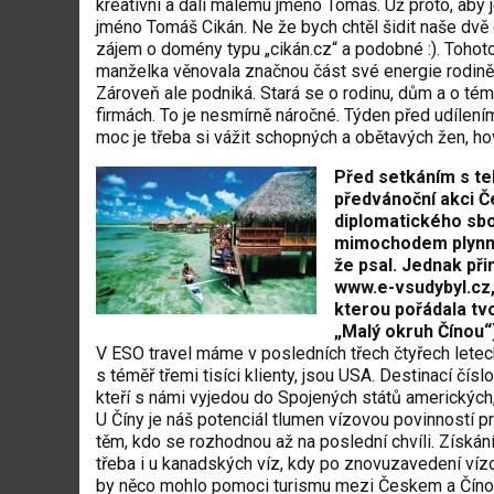
kreativní a dali malému jméno Tomáš. Už proto, aby 
jméno Tomáš Cikán. Ne že bych chtěl šidit naše dvě 
zájem o domény typu „cikán.cz“ a podobné :). Tohoto
manželka věnovala značnou část své energie rodině
Zároveň ale podniká. Stará se o rodinu, dům a o té
firmách. To je nesmírně náročné. Týden před udílení
moc je třeba si vážit schopných a obětavých žen, 
Před setkáním s te
předvánoční akci 
diplomatického sbo
mimochodem plynně 
že psal. Jednak př
www.e-vsudybyl.cz
kterou pořádala tv
„Malý okruh Čínou“
V ESO travel máme v posledních třech čtyřech letec
s téměř třemi tisíci klienty, jsou USA. Destinací číslo
kteří s námi vyjedou do Spojených států amerických
U Číny je náš potenciál tlumen vízovou povinností
těm, kdo se rozhodnou až na poslední chvíli. Získán
třeba i u kanadských víz, kdy po znovuzavedení vízo
by něco mohlo pomoci turismu mezi Českem a Čínou, j