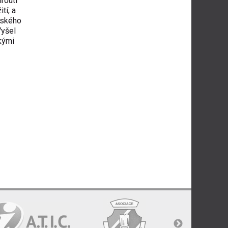
routí
tí, a
ayského
Vyšel
kými