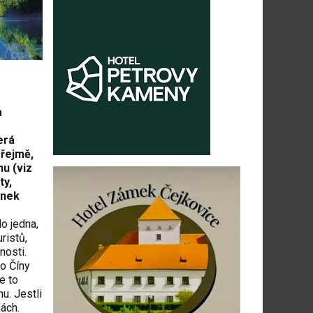
a
erá
zřejmě,
u (viz
ty,
ánek
o jedna,
ristů,
nosti.
o Číny
e to
u. Jestli
ách.