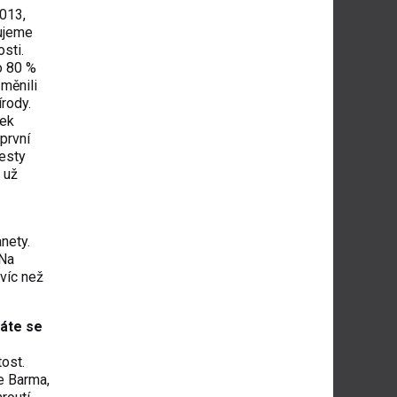
2013,
zujeme
sti.
no 80 %
měnili
írody.
ček
první
Cesty
 už
nety.
 Na
víc než
táte se
tost.
je Barma,