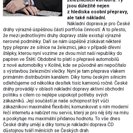
jsou důležité nejen
z hlediska osobní přepravy,
ale také nákladní.
Nákladní doprava je pro České
dráhy výrazně úspěšnou částí portfolia činností. A to přesto,
že mezi jednotlivými druhy dopravy stále existují výrazně
nerovné podmínky. Daří se nám úspěšně získávat některé
typy přeprav ze silnice na železnici, jako v případě dřevní
štěpky, kterou nyní vozíme ze dvou míst naší republiky do
papíren ve Štětí. Obdobně to platí o přepravě automobilů
z nové automobilky v Kolíně, kde se původně ani nepočítalo
s výstavbou železniční vlečky. Nyní je tam přeprava vlakem
primárním distribučním kanálem. Díky tomu českým silnicím
odlehčujeme od několika desítek tisíc kamionů ročně. České
dráhy provádějí v oblasti nákladní dopravy aktivní obchodní
politiku s cílem co nejlépe uspokojit potřeby svých
zákazníků. Její součástí je naše schopnost být vůči
zákazníkovi maximálně flexibilní, komunikovat s ním moderní
řečí internetu a nabízet mu servis, který je pro něj šitý na míru
a poskytuje mu maximální přidanou hodnotu. To vše dnes
České dráhy umějí a díky tomu je nákladní doprava ČD
důstojnou tváří měnících se Českých drah.