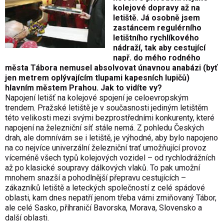
kolejové dopravy až na
letiště. Já osobně jsem
zastáncem regulérního
letištního rychlíkového
nádraží, tak aby cestující
např. do mého rodného
města Tábora nemusel absolvovat únavnou anabázi (byť
jen metrem oplývajícím tlupami kapesních lupičů)
hlavním městem Prahou. Jak to vidíte vy?
Napojení letišť na kolejové spojení je celoevropským
trendem. Pražské letiště je v současnosti jediným letištěm
této velikosti mezi svými bezprostředními konkurenty, které
napojení na železniční síť stále nemá. Z pohledu Českých
drah, ale domnívám se i letiště, je výhodné, aby bylo napojeno
na co nejvíce univerzální železniční trať umožňující provoz
víceméně všech typů kolejových vozidel – od rychlodrážních
až po klasické soupravy dálkových vlaků. To pak umožní
mnohem snazší a pohodlnější přepravu cestujících –
zákazníků letiště a leteckých společností z celé spádové
oblasti, kam dnes nepatří jenom třeba vámi zmiňovaný Tábor,
ale celé Sasko, příhraničí Bavorska, Morava, Slovensko a
další oblasti.