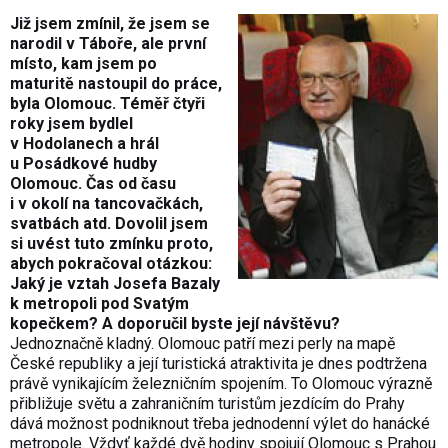
Již jsem zmínil, že jsem se
narodil v Táboře, ale první
místo, kam jsem po
maturitě nastoupil do práce,
byla Olomouc. Téměř čtyři
roky jsem bydlel
v Hodolanech a hrál
u Posádkové hudby
Olomouc. Čas od času
i v okolí na tancovačkách,
svatbách atd. Dovolil jsem
si uvést tuto zmínku proto,
abych pokračoval otázkou:
Jaký je vztah Josefa Bazaly
k metropoli pod Svatým
kopečkem? A doporučil byste její návštěvu?
Jednoznačně kladný. Olomouc patří mezi perly na mapě
České republiky a její turistická atraktivita je dnes podtržena
právě vynikajícím železničním spojením. To Olomouc výrazně
přibližuje světu a zahraničním turistům jezdícím do Prahy
dává možnost podniknout třeba jednodenní výlet do hanácké
metropole. Vždyť každé dvě hodiny spojují Olomouc s Prahou