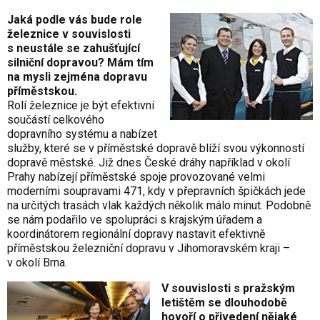
Jaká podle vás bude role
železnice v souvislosti
s neustále se zahušťující
silniční dopravou? Mám tím
na mysli zejména dopravu
příměstskou.
Rolí železnice je být efektivní
součástí celkového
dopravního systému a nabízet
služby, které se v příměstské dopravě blíží svou výkonností
dopravě městské. Již dnes České dráhy například v okolí
Prahy nabízejí příměstské spoje provozované velmi
moderními soupravami 471, kdy v přepravních špičkách jede
na určitých trasách vlak každých několik málo minut. Podobně
se nám podařilo ve spolupráci s krajským úřadem a
koordinátorem regionální dopravy nastavit efektivně
příměstskou železniční dopravu v Jihomoravském kraji –
v okolí Brna.
V souvislosti s pražským
letištěm se dlouhodobě
hovoří o přivedení nějaké