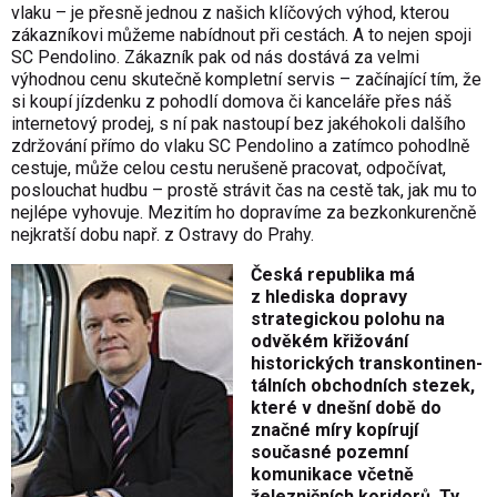
vlaku – je přesně jednou z našich klíčových výhod, kterou
zákazníkovi můžeme nabídnout při cestách. A to nejen spoji
SC Pendolino. Zákazník pak od nás dostává za velmi
výhodnou cenu skutečně kompletní servis – začínající tím, že
si koupí jízdenku z pohodlí domova či kanceláře přes náš
internetový prodej, s ní pak nastoupí bez jakéhokoli dalšího
zdržování přímo do vlaku SC Pendolino a zatímco pohodlně
cestuje, může celou cestu nerušeně pracovat, odpočívat,
poslouchat hudbu – prostě strávit čas na cestě tak, jak mu to
nejlépe vyhovuje. Mezitím ho dopravíme za bezkonkurenčně
nejkratší dobu např. z Ostravy do Prahy.
Česká republika má
z hlediska dopravy
strategickou polohu na
odvěkém křižování
historických transkontinen­
tálních obchodních stezek,
které v dnešní době do
značné míry kopírují
současné pozemní
komunikace včetně
železničních koridorů. Ty