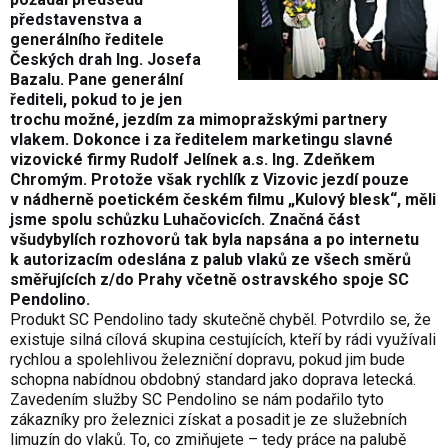
představenstva a
generálního ředitele
Českých drah Ing. Josefa
Bazalu. Pane generální
řediteli, pokud to je jen
trochu možné, jezdím za mimopražskými partnery
vlakem. Dokonce i za ředitelem marketingu slavné
vizovické firmy Rudolf Jelínek a.s. Ing. Zdeňkem
Chromým. Protože však rychlík z Vizovic jezdí pouze
v nádherně poetickém českém filmu „Kulový blesk“, měli
jsme spolu schůzku Luhačovicích. Značná část
všudybylích rozhovorů tak byla napsána a po internetu
k autorizacím odeslána z palub vlaků ze všech směrů
směřujících z/do Prahy včetně ostravského spoje SC
Pendolino.
Produkt SC Pendolino tady skutečně chyběl. Potvrdilo se, že
existuje silná cílová skupina cestujících, kteří by rádi využívali
rychlou a spolehlivou železniční dopravu, pokud jim bude
schopna nabídnou obdobný standard jako doprava letecká.
Zavedením služby SC Pendolino se nám podařilo tyto
zákazníky pro železnici získat a posadit je ze služebních
limuzín do vlaků. To, co zmiňujete – tedy práce na palubě