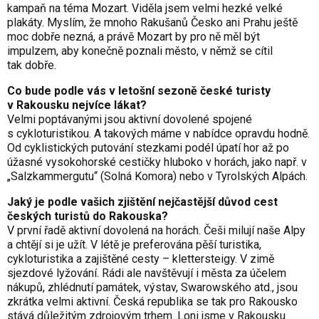
kampaň na téma Mozart. Viděla jsem velmi hezké velké
plakáty. Myslím, že mnoho Rakušanů Česko ani Prahu ještě
moc dobře nezná, a právě Mozart by pro ně měl být
impulzem, aby konečně poznali město, v němž se cítil
tak dobře.
Co bude podle vás v letošní sezoně české turisty
v Rakousku nejvíce lákat?
Velmi poptávanými jsou aktivní dovolené spojené
s cykloturistikou. A takových máme v nabídce opravdu hodně.
Od cyklistických putování stezkami podél úpatí hor až po
úžasné vysokohorské cestičky hluboko v horách, jako např. v
„Salzkammergutu“ (Solná Komora) nebo v Tyrolských Alpách.
Jaký je podle vašich zjištění nejčastější důvod cest
českých turistů do Rakouska?
V první řadě aktivní dovolená na horách. Češi milují naše Alpy
a chtějí si je užít. V létě je preferována pěší turistika,
cykloturistika a zajištěné cesty – klettersteigy. V zimě
sjezdové lyžování. Rádi ale navštěvují i města za účelem
nákupů, zhlédnutí památek, výstav, Swarowského atd., jsou
zkrátka velmi aktivní. Česká republika se tak pro Rakousko
stává důležitým zdrojovým trhem. Loni jsme v Rakousku