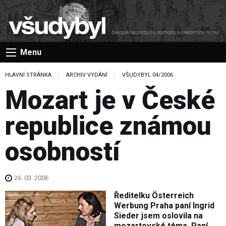
Menu
HLAVNÍ STRÁNKA
ARCHIV VYDÁNÍ
VŠUDYBYL 04/2006
Mozart je v České
republice známou
osobností
26. 03. 2006
Ředitelku Österreich
Werbung Praha paní Ingrid
Sieder jsem oslovila na
mozartovské téma. Paní