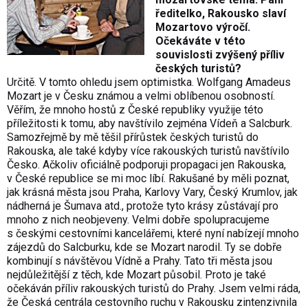
ředitelko, Rakousko slaví
Mozartovo výročí.
Očekáváte v této
souvislosti zvýšený příliv
českých turistů?
Určitě. V tomto ohledu jsem optimistka. Wolfgang Amadeus
Mozart je v Česku známou a velmi oblíbenou osobností.
Věřím, že mnoho hostů z České republiky využije této
příležitosti k tomu, aby navštívilo zejména Vídeň a Salcburk.
Samozřejmě by mě těšil přírůstek českých turistů do
Rakouska, ale také kdyby více rakouských turistů navštívilo
Česko. Ačkoliv oficiálně podporuji propagaci jen Rakouska,
v České republice se mi moc líbí. Rakušané by měli poznat,
jak krásná města jsou Praha, Karlovy Vary, Český Krumlov, jak
nádherná je Šumava atd., protože tyto krásy zůstávají pro
mnoho z nich neobjeveny. Velmi dobře spolupracujeme
s českými cestovními kancelářemi, které nyní nabízejí mnoho
zájezdů do Salcburku, kde se Mozart narodil. Ty se dobře
kombinují s návštěvou Vídně a Prahy. Tato tři města jsou
nejdůležitější z těch, kde Mozart působil. Proto je také
očekáván příliv rakouských turistů do Prahy. Jsem velmi ráda,
že Česká centrála cestovního ruchu v Rakousku zintenzivnila