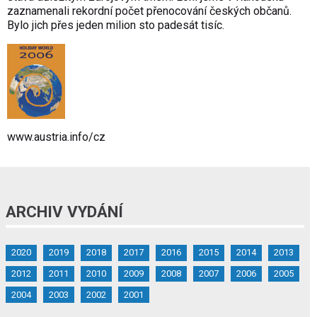
zaznamenali rekordní počet přenocování českých občanů.
Bylo jich přes jeden milion sto padesát tisíc.
www.austria.info/cz
ARCHIV VYDÁNÍ
2020
2019
2018
2017
2016
2015
2014
2013
2012
2011
2010
2009
2008
2007
2006
2005
2004
2003
2002
2001