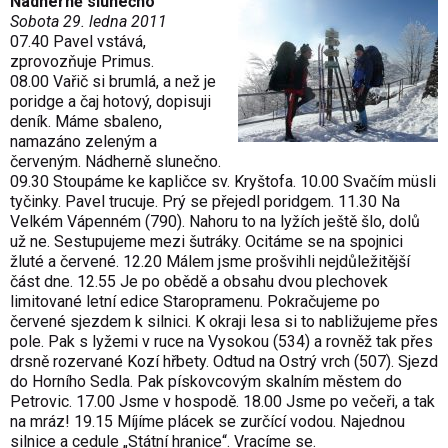
Nádherně slunečno
Sobota 29. ledna 2011
07.40 Pavel vstává,
zprovozňuje Primus.
08.00 Vařič si brumlá, a než je
poridge a čaj hotový, dopisuji
deník. Máme sbaleno,
namazáno zeleným a
červeným. Nádherně slunečno.
09.30 Stoupáme ke kapličce sv. Kryštofa. 10.00 Svačím müsli
tyčinky. Pavel trucuje. Prý se přejedl poridgem. 11.30 Na
Velkém Vápenném (790). Nahoru to na lyžích ještě šlo, dolů
už ne. Sestupujeme mezi šutráky. Ocitáme se na spojnici
žluté a červené. 12.20 Málem jsme prošvihli nejdůležitější
část dne. 12.55 Je po obědě a obsahu dvou plechovek
limitované letní edice Staropramenu. Pokračujeme po
červené sjezdem k silnici. K okraji lesa si to nabližujeme přes
pole. Pak s lyžemi v ruce na Vysokou (534) a rovněž tak přes
drsně rozervané Kozí hřbety. Odtud na Ostrý vrch (507). Sjezd
do Horního Sedla. Pak pískovcovým skalním městem do
Petrovic. 17.00 Jsme v hospodě. 18.00 Jsme po večeři, a tak
na mráz! 19.15 Míjíme plácek se zurčící vodou. Najednou
silnice a cedule „Státní hranice“. Vracíme se.