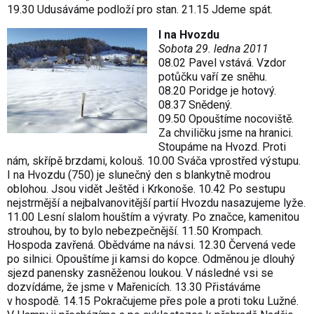
19.30 Udusáváme podloží pro stan. 21.15 Jdeme spát.
I na Hvozdu
Sobota 29. ledna 2011
08.02 Pavel vstává. Vzdor
potůčku vaří ze sněhu.
08.20 Poridge je hotový.
08.37 Snědený.
09.50 Opouštíme nocoviště.
Za chviličku jsme na hranici.
Stoupáme na Hvozd. Proti
nám, skřípě brzdami, kolouš. 10.00 Sváča vprostřed výstupu.
I na Hvozdu (750) je slunečný den s blankytně modrou
oblohou. Jsou vidět Ještěd i Krkonoše. 10.42 Po sestupu
nejstrmější a nejbalvanovitější partií Hvozdu nasazujeme lyže.
11.00 Lesní slalom houštím a vývraty. Po značce, kamenitou
strouhou, by to bylo nebezpečnější. 11.50 Krompach.
Hospoda zavřená. Obědváme na návsi. 12.30 Červená vede
po silnici. Opouštíme ji kamsi do kopce. Odměnou je dlouhý
sjezd panensky zasněženou loukou. V následné vsi se
dozvídáme, že jsme v Mařenicích. 13.30 Přistáváme
v hospodě. 14.15 Pokračujeme přes pole a proti toku Lužné.