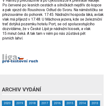
V Hamru ji přecházíme a po cyklostezce k přehradě Naděje.
Po červené po lesních cestách a silničkách nejdřív do kopce
a pak sjezd do Rousínova. Odtud do Svoru. Na náměstíčku se
přezouváme do pohorek. 17.45. Nádražní hospoda láká, avšak
vlak má příjezd v 17.48. U Máchova jezera, kde se železniční
trať dotýká pozemku hotelu Port, se od spolucestujícího
dozvídáme, že v České Lípě je nádražní kiosek, a vlak
15 minut čeká. A tak tam v něm po nás zůstává pět
pivních lahví.
ARCHIV VYDÁNÍ
2020
2019
2018
2017
2016
2015
2014
2013