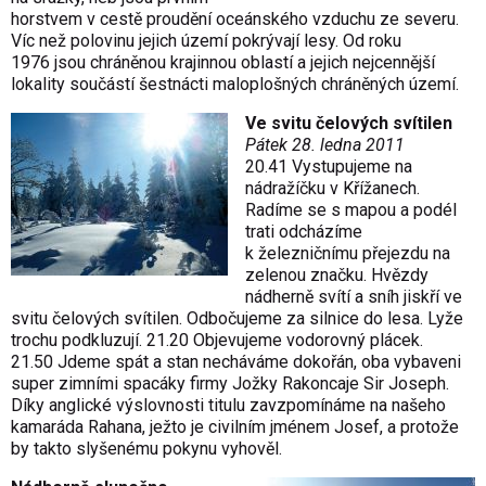
horstvem v cestě proudění oceánského vzduchu ze severu.
Víc než polovinu jejich území pokrývají lesy. Od roku
1976 jsou chráněnou krajinnou oblastí a jejich nejcennější
lokality součástí šestnácti maloplošných chráněných území.
Ve svitu čelových svítilen
Pátek 28. ledna 2011
20.41 Vystupujeme na
nádražíčku v Křížanech.
Radíme se s mapou a podél
trati odcházíme
k železničnímu přejezdu na
zelenou značku. Hvězdy
nádherně svítí a sníh jiskří ve
svitu čelových svítilen. Odbočujeme za silnice do lesa. Lyže
trochu podkluzují. 21.20 Objevujeme vodorovný plácek.
21.50 Jdeme spát a stan necháváme dokořán, oba vybaveni
super zimními spacáky firmy Jožky Rakoncaje Sir Joseph.
Díky anglické výslovnosti titulu zavzpomínáme na našeho
kamaráda Rahana, ježto je civilním jménem Josef, a protože
by takto slyšenému pokynu vyhověl.