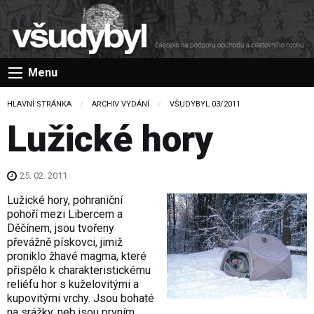
Menu
HLAVNÍ STRÁNKA
ARCHIV VYDÁNÍ
VŠUDYBYL 03/2011
Lužické hory
25. 02. 2011
Lužické hory, pohraniční
pohoří mezi Libercem a
Děčínem, jsou tvořeny
převážně pískovci, jimiž
proniklo žhavé magma, které
přispělo k charakteris­tickému
reliéfu hor s kuželovitými a
kupovitými vrchy. Jsou bohaté
na srážky, neb jsou prvním