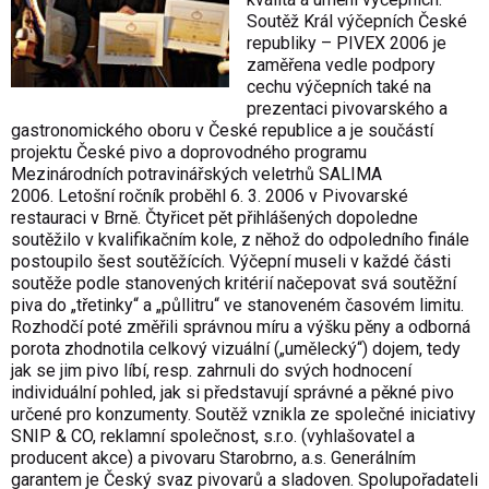
Soutěž Král výčepních České
republiky – PIVEX 2006 je
zaměřena vedle podpory
cechu výčepních také na
prezentaci pivovarského a
gastronomického oboru v České republice a je součástí
projektu České pivo a doprovodného programu
Mezinárodních potravinářských veletrhů SALIMA
2006. Letošní ročník proběhl 6. 3. 2006 v Pivovarské
restauraci v Brně. Čtyřicet pět přihlášených dopoledne
soutěžilo v kvalifikačním kole, z něhož do odpoledního finále
postoupilo šest soutěžících. Výčepní museli v každé části
soutěže podle stanovených kritérií načepovat svá soutěžní
piva do „třetinky“ a „půllitru“ ve stanoveném časovém limitu.
Rozhodčí poté změřili správnou míru a výšku pěny a odborná
porota zhodnotila celkový vizuální („umělecký“) dojem, tedy
jak se jim pivo líbí, resp. zahrnuli do svých hodnocení
individuální pohled, jak si představují správné a pěkné pivo
určené pro konzumenty. Soutěž vznikla ze společné iniciativy
SNIP & CO, reklamní společnost, s.r.o. (vyhlašovatel a
producent akce) a pivovaru Starobrno, a.s. Generálním
garantem je Český svaz pivovarů a sladoven. Spolupořadateli