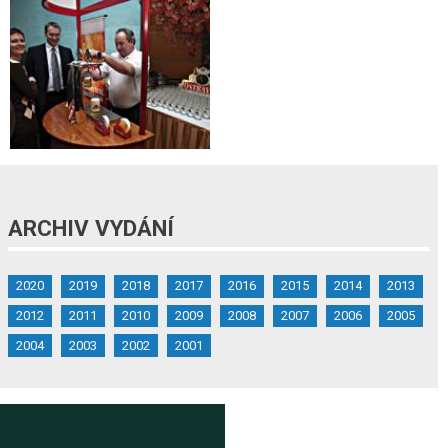
ARCHIV VYDÁNÍ
2020
2019
2018
2017
2016
2015
2014
2013
2012
2011
2010
2009
2008
2007
2006
2005
2004
2003
2002
2001