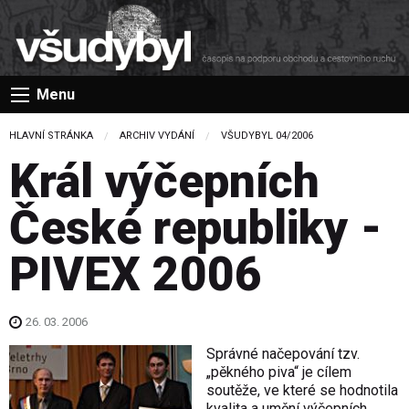
Menu
HLAVNÍ STRÁNKA
ARCHIV VYDÁNÍ
VŠUDYBYL 04/2006
Král výčepních
České republiky -
PIVEX 2006
26. 03. 2006
Správné načepování tzv.
„pěkného piva“ je cílem
soutěže, ve které se hodnotila
kvalita a umění výčepních.