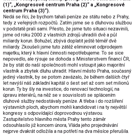
(1)“, „Kongresové centrum Praha (2)“ a „Kongresové
centrum Praha (3)“).
Nedá se říci, že bychom tahali peníze ze státu nebo z Prahy,
tedy z veřejných rozpočtů. Zatím jsme se s dluhovou službou
v podstatě prali sami. Přesto, že jsme tuto situaci nezavinili,
jsme od roku 2000 z vlastních zdrojů uhradili dvě a půl
miliardy korun. Bohužel, zbývá doplatit ještě téměř dvě
miliardy. Zkoušeli jsme tuto zátěž eliminovat odprodejem
majetku, který k hlavní činnosti nepotřebujeme. To se sice
nepovedlo, ale rýsuje se dohoda s Ministerstvem financí ČR,
že by stát do naší společnosti mohl vstoupit jako majoritní
vlastník a zbytek dluhu uhradit. Hlavní město Praha, současný
jediný vlastník, by se potom zavázalo, že během dalších čtyř
let navýší náš základní kapitál o šest set až osm set milionů
korun. Ty by šly na investice, do renovací technologií, na
úpravu interiérů, na něž se v souvislosti se splácením
dluhové služby nedostávaly peníze. A třeba i do rozšíření
výstavních ploch, abychom mohli kandidovat i na ty největší
kongresy s odpovídající doprovodnou výstavou.
Zastupitelstvo hlavního města Prahy tento záměr
odsouhlasilo již koncem února, Vláda jeho projednávání
nejprve dvakrát odložila a na potřetí na dva měsíce přerušila.