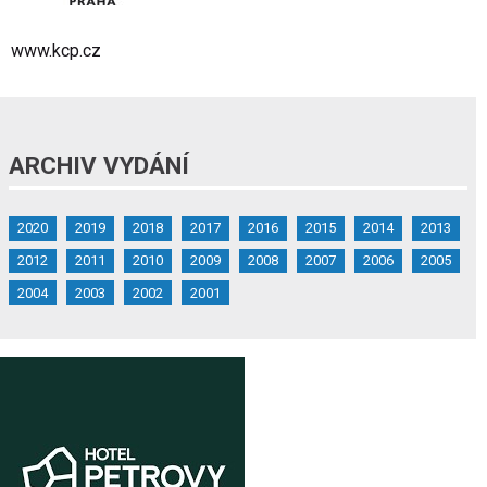
www.kcp.cz
ARCHIV VYDÁNÍ
2020
2019
2018
2017
2016
2015
2014
2013
2012
2011
2010
2009
2008
2007
2006
2005
2004
2003
2002
2001