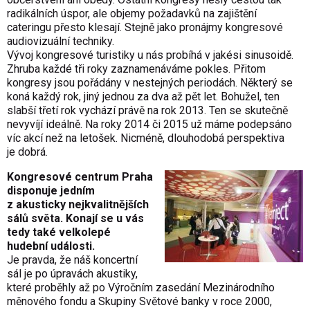
radikálních úspor, ale objemy požadavků na zajištění
cateringu přesto klesají. Stejně jako pronájmy kongresové
audiovizuální techniky.
Vývoj kongresové turistiky u nás probíhá v jakési sinusoidě.
Zhruba každé tři roky zaznamenáváme pokles. Přitom
kongresy jsou pořádány v nestejných periodách. Některý se
koná každý rok, jiný jednou za dva až pět let. Bohužel, ten
slabší třetí rok vychází právě na rok 2013. Ten se skutečně
nevyvíjí ideálně. Na roky 2014 či 2015 už máme podepsáno
víc akcí než na letošek. Nicméně, dlouhodobá perspektiva
je dobrá.
Kongresové centrum Praha
disponuje jedním
z akusticky nejkvalitnějších
sálů světa. Konají se u vás
tedy také velkolepé
hudební události.
Je pravda, že náš koncertní
sál je po úpravách akustiky,
které proběhly až po Výročním zasedání Mezinárodního
měnového fondu a Skupiny Světové banky v roce 2000,