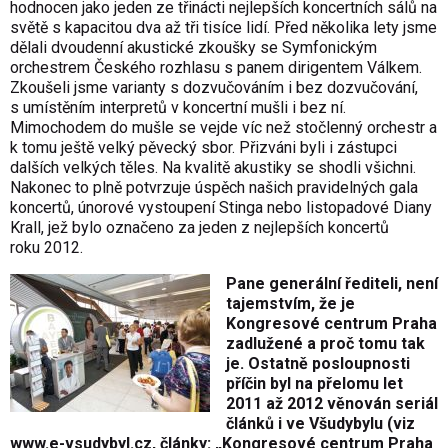
hodnocen jako jeden ze třinácti nejlepších koncertních sálů na
světě s kapacitou dva až tři tisíce lidí. Před několika lety jsme
dělali dvoudenní akustické zkoušky se Symfonickým
orchestrem Českého rozhlasu s panem dirigentem Válkem.
Zkoušeli jsme varianty s dozvučováním i bez dozvučování,
s umístěním interpretů v koncertní mušli i bez ní.
Mimochodem do mušle se vejde víc než stočlenný orchestr a
k tomu ještě velký pěvecký sbor. Přizváni byli i zástupci
dalších velkých těles. Na kvalitě akustiky se shodli všichni.
Nakonec to plně potvrzuje úspěch našich pravidelných gala
koncertů, únorové vystoupení Stinga nebo listopadové Diany
Krall, jež bylo označeno za jeden z nejlepších koncertů
roku 2012.
Pane generální řediteli, není
tajemstvím, že je
Kongresové centrum Praha
zadlužené a proč tomu tak
je. Ostatně posloupnosti
příčin byl na přelomu let
2011 až 2012 věnován seriál
článků i ve Všudybylu (viz
www.e-vsudybyl.cz
, články: „Kongresové centrum Praha