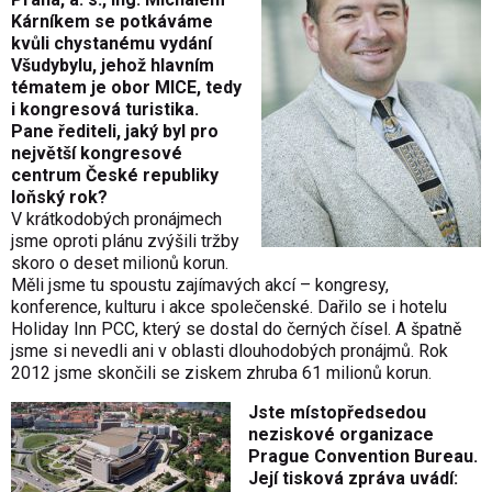
Kárníkem se potkáváme
kvůli chystanému vydání
Všudybylu, jehož hlavním
tématem je obor MICE, tedy
i kongresová turistika.
Pane řediteli, jaký byl pro
největší kongresové
centrum České republiky
loňský rok?
V krátkodobých pronájmech
jsme oproti plánu zvýšili tržby
skoro o deset milionů korun.
Měli jsme tu spoustu zajímavých akcí – kongresy,
konference, kulturu i akce společenské. Dařilo se i hotelu
Holiday Inn PCC, který se dostal do černých čísel. A špatně
jsme si nevedli ani v oblasti dlouhodobých pronájmů. Rok
2012 jsme skončili se ziskem zhruba 61 milionů korun.
Jste místopředsedou
neziskové organizace
Prague Convention Bureau.
Její tisková zpráva uvádí: