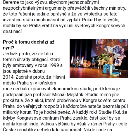
Bereme to jako výzvu, abychom jednoznačnými
nezpochybnitelnými argumenty přesvědčili všechny ministry,
že toto řešení je jediné správné a že ve výsledku se tato
investice státu mnohonásobně vyplatí. Pokud by to vyšlo,
mohla by se Praha vrátit na výsluní světových kongresových
destinací.
Proč k tomu dochází až
nyní?
Jednak proto, že se blíží
termín úhrady obligací, které
byly emitovány v roce 1999 a
jsou splatné v dubnu
2014. Zadruhé proto, že Hlavní
město Praha si v loňském
roce nechalo zpracovat ekonomickou studii, pod kterou je
podepsán pan profesor Michal Mejstřík. Studie mimo jiné
prokázala, že z akcí, které proběhnou v Kongresovém centru
Praha, do veřejných rozpočtů každoročně nateče bezmála půl
miliardy korun. To je hodně peněz. A každý rok! Studie říká, že
kdyby Kongresové centrum Praha zaniklo, část akcí by se
mohla konat jinde. Valnou většinu by však v rámci Prahy i celé
České republiky nebylo kde uspořádat. Nikde jinde na