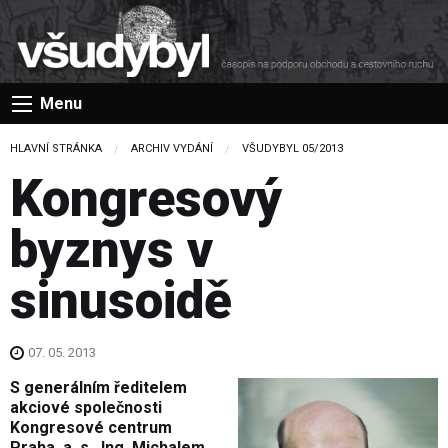
Menu
HLAVNÍ STRÁNKA
ARCHIV VYDÁNÍ
VŠUDYBYL 05/2013
Kongresový
byznys v
sinusoidě
07. 05. 2013
S generálním ředitelem
akciové společnosti
Kongresové centrum
Praha, a. s., Ing. Michalem