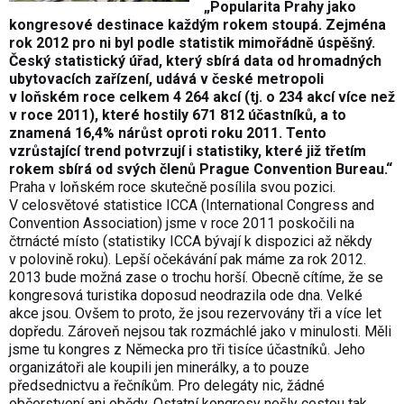
„Popularita Prahy jako
kongresové destinace každým rokem stoupá. Zejména
rok 2012 pro ni byl podle statistik mimořádně úspěšný.
Český statistický úřad, který sbírá data od hromadných
ubytovacích zařízení, udává v české metropoli
v loňském roce celkem 4 264 akcí (tj. o 234 akcí více než
v roce 2011), které hostily 671 812 účastníků, a to
znamená 16,4% nárůst oproti roku 2011. Tento
vzrůstající trend potvrzují i statistiky, které již třetím
rokem sbírá od svých členů Prague Convention Bureau.“
Praha v loňském roce skutečně posílila svou pozici.
V celosvětové statistice ICCA (International Congress and
Convention Association) jsme v roce 2011 poskočili na
čtrnácté místo (statistiky ICCA bývají k dispozici až někdy
v polovině roku). Lepší očekávání pak máme za rok 2012.
2013 bude možná zase o trochu horší. Obecně cítíme, že se
kongresová turistika doposud neodrazila ode dna. Velké
akce jsou. Ovšem to proto, že jsou rezervovány tři a více let
dopředu. Zároveň nejsou tak rozmáchlé jako v minulosti. Měli
jsme tu kongres z Německa pro tři tisíce účastníků. Jeho
organizátoři ale koupili jen minerálky, a to pouze
předsednictvu a řečníkům. Pro delegáty nic, žádné
občerstvení ani obědy. Ostatní kongresy nešly cestou tak