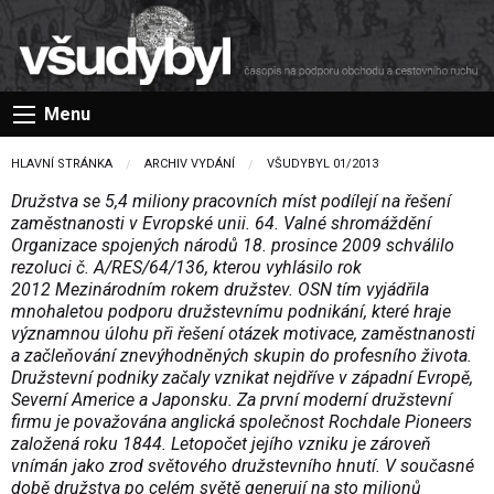
Menu
HLAVNÍ STRÁNKA
ARCHIV VYDÁNÍ
VŠUDYBYL 01/2013
Družstva se 5,4 miliony pracovních míst podílejí na řešení
zaměstnanosti v Evropské unii. 64. Valné shromáždění
Organizace spojených národů 18. prosince 2009 schválilo
rezoluci č. A/RES/64/136, kterou vyhlásilo rok
2012 Mezinárodním rokem družstev. OSN tím vyjádřila
mnohaletou podporu družstevnímu podnikání, které hraje
významnou úlohu při řešení otázek motivace, zaměstnanosti
a začleňování znevýhodněných skupin do profesního života.
Družstevní podniky začaly vznikat nejdříve v západní Evropě,
Severní Americe a Japonsku. Za první moderní družstevní
firmu je považována anglická společnost Rochdale Pioneers
založená roku 1844. Letopočet jejího vzniku je zároveň
vnímán jako zrod světového družstevního hnutí. V současné
době družstva po celém světě generují na sto milionů