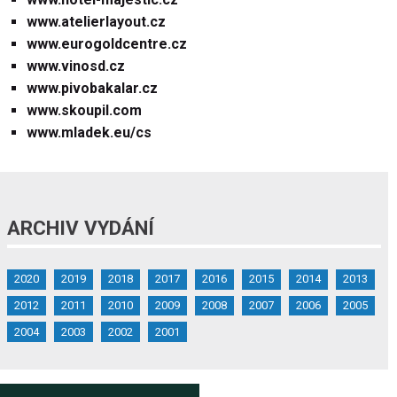
www.atelierlayout.cz
www.eurogoldcentre.cz
www.vinosd.cz
www.pivobakalar.cz
www.skoupil.com
www.mladek.eu/cs
ARCHIV VYDÁNÍ
2020
2019
2018
2017
2016
2015
2014
2013
2012
2011
2010
2009
2008
2007
2006
2005
2004
2003
2002
2001