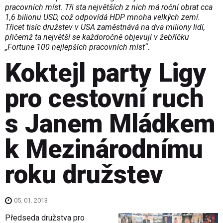
pracovních míst. Tři sta největších z nich má roční obrat cca
1,6 bilionu USD, což odpovídá HDP mnoha velkých zemí.
Třicet tisíc družstev v USA zaměstnává na dva miliony lidí,
přičemž ta největší se každoročně objevují v žebříčku
„Fortune 100 nejlepších pracovních míst“.
Koktejl party Ligy
pro cestovní ruch
s Janem Mládkem
k Mezinárodnímu
roku družstev
05. 01. 2013
Předseda družstva pro