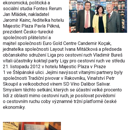
ekonomická, politická a
sociální studia Fontes Rerum
Jan Mládek, nakladatel
Jaromír Kainc, ředitelka hotelu
Majestic Plaza Pavla Pěkná,
prezident Česko-turecké
společnosti přátelství a
majitel společnosti Euro Gold Centre Candemir Koçak,
jednatelka společnosti Layout Ivana Mitáčková a předseda
občanského sdružení Liga pro cestovní ruch Vladimír Bureš
vítali účastníky koktejl party Ligy pro cestovní ruch ve středu
21. listopadu 2012 v hotelu Majestic Plaza v Praze
1 ve Štěpánské ulici. Jejími navýsost vítanými partnery byly
společnosti Tradiční pivovar v Rakovníku, Vinařství Petr
Skoupil a velkoobchod vínem SD Víno Dalibor Salivar.
Smyslem těchto setkání, kterých se účastní velké procento
lidí z oblastí mimo cestovní ruch, je posilovat povědomí
o cestovním ruchu coby významné tržní platformě české
ekonomiky.