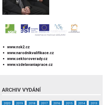
www.nsk2.cz
www.narodnikvalifikace.cz
www.sektoroverady.cz
www.vzdelavaniaprace.cz
ARCHIV VYDÁNÍ
2020
2019
2018
2017
2016
2015
2014
2013