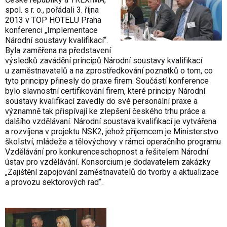
spol. s r. o., pořádali 3. října
2013 v TOP HOTELU Praha
konferenci „Implementace
Národní soustavy kvalifikací“.
Byla zaměřena na představení
výsledků zavádění principů Národní soustavy kvalifikací
u zaměstnavatelů a na zprostředkování poznatků o tom, co
tyto principy přinesly do praxe firem. Součástí konference
bylo slavnostní certifikování firem, které principy Národní
soustavy kvalifikací zavedly do své personální praxe a
významně tak přispívají ke zlepšení českého trhu práce a
dalšího vzdělávaní. Národní soustava kvalifikací je vytvářena
a rozvíjena v projektu NSK2, jehož příjemcem je Ministerstvo
školství, mládeže a tělovýchovy v rámci operačního programu
Vzdělávání pro konkurenceschopnost a řešitelem Národní
ústav pro vzdělávání. Konsorcium je dodavatelem zakázky
„Zajištění zapojování zaměstnavatelů do tvorby a aktualizace
a provozu sektorových rad“.