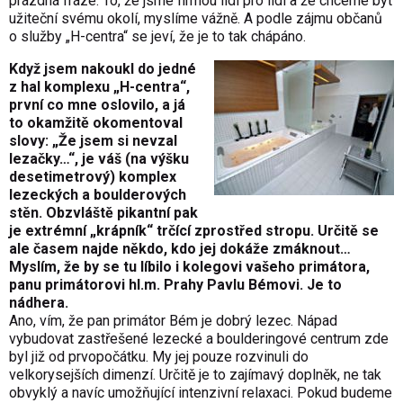
prázdná fráze. To, že jsme firmou lidí pro lidi a že chceme být
užiteční svému okolí, myslíme vážně. A podle zájmu občanů
o služby „H-centra“ se jeví, že je to tak chápáno.
Když jsem nakoukl do jedné
z hal komplexu „H-centra“,
první co mne oslovilo, a já
to okamžitě okomentoval
slovy: „Že jsem si nevzal
lezačky…“, je váš (na výšku
desetimetrový) komplex
lezeckých a boulderových
stěn. Obzvláště pikantní pak
je extrémní „krápník“ trčící zprostřed stropu. Určitě se
ale časem najde někdo, kdo jej dokáže zmáknout…
Myslím, že by se tu líbilo i kolegovi vašeho primátora,
panu primátorovi hl.m. Prahy Pavlu Bémovi. Je to
nádhera.
Ano, vím, že pan primátor Bém je dobrý lezec. Nápad
vybudovat zastřešené lezecké a boulderingové centrum zde
byl již od prvopočátku. My jej pouze rozvinuli do
velkorysejších dimenzí. Určitě je to zajímavý doplněk, ne tak
obvyklý a navíc umožňující intenzivní relaxaci. Pokud budeme