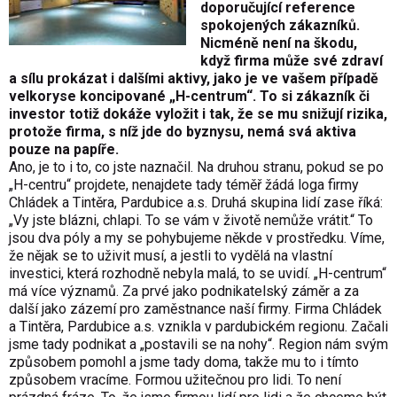
doporučující reference
spokojených zákazníků.
Nicméně není na škodu,
když firma může své zdraví
a sílu prokázat i dalšími aktivy, jako je ve vašem případě
velkoryse koncipované „H-centrum“. To si zákazník či
investor totiž dokáže vyložit i tak, že se mu snižují rizika,
protože firma, s níž jde do byznysu, nemá svá aktiva
pouze na papíře.
Ano, je to i to, co jste naznačil. Na druhou stranu, pokud se po
„H-centru“ projdete, nenajdete tady téměř žádá loga firmy
Chládek a Tintěra, Pardubice a.s. Druhá skupina lidí zase říká:
„Vy jste blázni, chlapi. To se vám v životě nemůže vrátit.“ To
jsou dva póly a my se pohybujeme někde v prostředku. Víme,
že nějak se to uživit musí, a jestli to vydělá na vlastní
investici, která rozhodně nebyla malá, to se uvidí. „H-centrum“
má více významů. Za prvé jako podnikatelský záměr a za
další jako zázemí pro zaměstnance naší firmy. Firma Chládek
a Tintěra, Pardubice a.s. vznikla v pardubickém regionu. Začali
jsme tady podnikat a „postavili se na nohy“. Region nám svým
způsobem pomohl a jsme tady doma, takže mu to i tímto
způsobem vracíme. Formou užitečnou pro lidi. To není