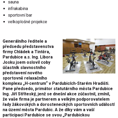
sauna
infrakabina
sportovní bar
velkoplošné projekce
Generálního ředitele a
předsedu představenstva
firmy Chládek a Tintěra,
Pardubice a.s. Ing. Libora
Josku jsem oslovil coby
účastník slavnostního
představení nového
sportovně relaxačního
komplexu „H-centrum“ v Pardubicích-Starém Hradišti.
Pane předsedo, primátor statutárního města Pardubice
Ing. Jiří Stříteský, jenž se dnešní akce zúčastnil, zmínil,
že vaše firma je partnerem a velkým podporovatelem
řady žákovských a dorosteneckých sportovních událostí
na území města Pardubic. A že díky vám a vaší
participaci Pardubice se svou „Pardubickou