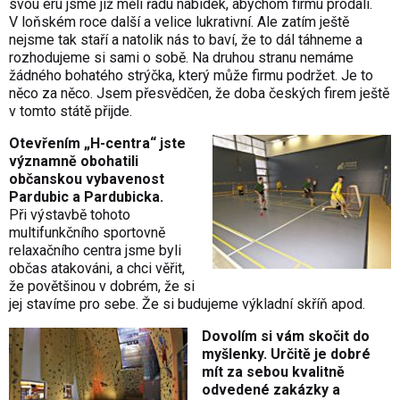
svou éru jsme již měli řadu nabídek, abychom firmu prodali.
V loňském roce další a velice lukrativní. Ale zatím ještě
nejsme tak staří a natolik nás to baví, že to dál táhneme a
rozhodujeme si sami o sobě. Na druhou stranu nemáme
žádného bohatého strýčka, který může firmu podržet. Je to
něco za něco. Jsem přesvědčen, že doba českých firem ještě
v tomto státě přijde.
Otevřením „H-centra“ jste
významně obohatili
občanskou vybavenost
Pardubic a Pardubicka.
Při výstavbě tohoto
multifunkčního sportovně
relaxačního centra jsme byli
občas atakováni, a chci věřit,
že povětšinou v dobrém, že si
jej stavíme pro sebe. Že si budujeme výkladní skříň apod.
Dovolím si vám skočit do
myšlenky. Určitě je dobré
mít za sebou kvalitně
odvedené zakázky a