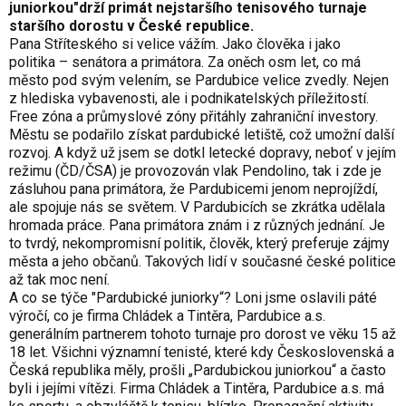
juniorkou"drží primát nejstaršího tenisového turnaje
staršího dorostu v České republice.
Pana Stříteského si velice vážím. Jako člověka i jako
politika – senátora a primátora. Za oněch osm let, co má
město pod svým velením, se Pardubice velice zvedly. Nejen
z hlediska vybavenosti, ale i podnikatelských příležitostí.
Free zóna a průmyslové zóny přitáhly zahraniční investory.
Městu se podařilo získat pardubické letiště, což umožní další
rozvoj. A když už jsem se dotkl letecké dopravy, neboť v jejím
režimu (ČD/ČSA) je provozován vlak Pendolino, tak i zde je
zásluhou pana primátora, že Pardubicemi jenom neprojíždí,
ale spojuje nás se světem. V Pardubicích se zkrátka udělala
hromada práce. Pana primátora znám i z různých jednání. Je
to tvrdý, nekompromisní politik, člověk, který preferuje zájmy
města a jeho občanů. Takových lidí v současné české politice
až tak moc není.
A co se týče "Pardubické juniorky“? Loni jsme oslavili páté
výročí, co je firma Chládek a Tintěra, Pardubice a.s.
generálním partnerem tohoto turnaje pro dorost ve věku 15 až
18 let. Všichni významní tenisté, které kdy Československá a
Česká republika měly, prošli „Pardubickou juniorkou“ a často
byli i jejími vítězi. Firma Chládek a Tintěra, Pardubice a.s. má