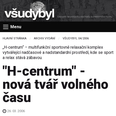
Menu
HLAVNÍ STRÁNKA
ARCHIV VYDÁNÍ
VŠUDYBYL 04/2006
„H-centrum“ – multifunkční sportovně relaxační komplex
vytvářející nadčasové a nadstandardní prostředí, kde se sport
a relax stává zábavou.
"H-centrum" -
nová tvář volného
času
26. 03. 2006