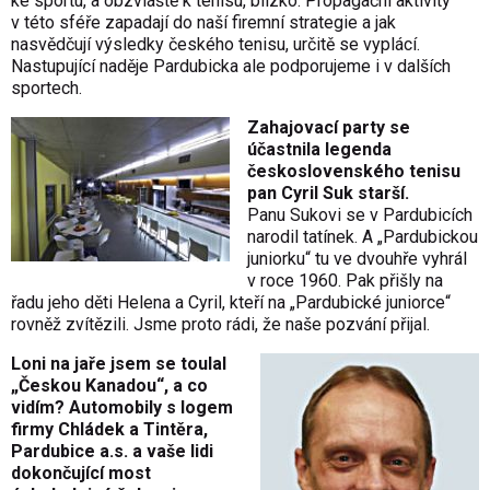
ke sportu, a obzvláště k tenisu, blízko. Propagační aktivity
v této sféře zapadají do naší firemní strategie a jak
nasvědčují výsledky českého tenisu, určitě se vyplácí.
Nastupující naděje Pardubicka ale podporujeme i v dalších
sportech.
Zahajovací party se
účastnila legenda
československého tenisu
pan Cyril Suk starší.
Panu Sukovi se v Pardubicích
narodil tatínek. A „Pardubickou
juniorku“ tu ve dvouhře vyhrál
v roce 1960. Pak přišly na
řadu jeho děti Helena a Cyril, kteří na „Pardubické juniorce“
rovněž zvítězili. Jsme proto rádi, že naše pozvání přijal.
Loni na jaře jsem se toulal
„Českou Kanadou“, a co
vidím? Automobily s logem
firmy Chládek a Tintěra,
Pardubice a.s. a vaše lidi
dokončující most