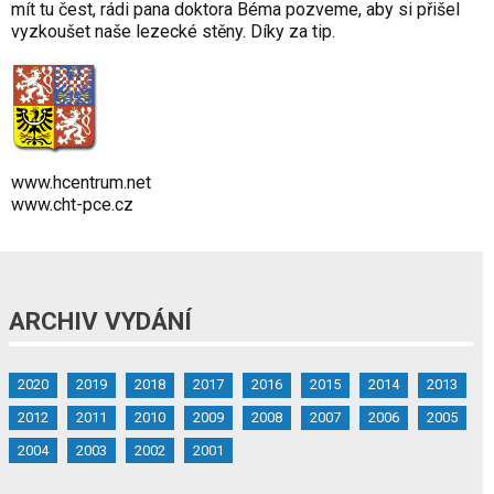
mít tu čest, rádi pana doktora Béma pozveme, aby si přišel
vyzkoušet naše lezecké stěny. Díky za tip.
www.hcentrum.net
www.cht-pce.cz
ARCHIV VYDÁNÍ
2020
2019
2018
2017
2016
2015
2014
2013
2012
2011
2010
2009
2008
2007
2006
2005
2004
2003
2002
2001