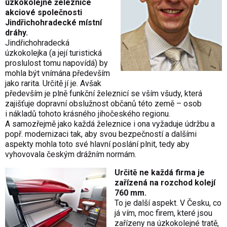
úzkokolejné železnice
akciové společnosti
Jindřichohradecké místní
dráhy.
Jindřichohradecká
úzkokolejka (a její turistická
proslulost tomu napovídá) by
mohla být vnímána především
jako rarita. Určitě jí je. Avšak
především je plně funkční železnicí se vším všudy, která
zajišťuje dopravní obslužnost občanů této země – osob
i nákladů tohoto krásného jihočeského regionu.
A samozřejmě jako každá železnice i ona vyžaduje údržbu a
popř. modernizaci tak, aby svou bezpečností a dalšími
aspekty mohla toto své hlavní poslání plnit, tedy aby
vyhovovala českým drážním normám.
Určitě ne každá firma je
zařízená na rozchod kolejí
760 mm.
To je další aspekt. V Česku, co
já vím, moc firem, které jsou
zařízeny na úzkokolejné tratě,