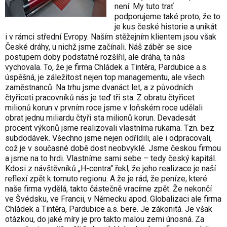
není. My tuto trať
podporujeme také proto, že to
je kus české historie a unikát
i v rámci střední Evropy. Naším stěžejním klientem jsou však
České dráhy, u nichž jsme začínali. Náš záběr se sice
postupem doby podstatně rozšířil, ale dráha, ta nás
vychovala. To, že je firma Chládek a Tintěra, Pardubice a.s.
úspěšná, je záležitost nejen top managementu, ale všech
zaměstnanců. Na trhu jsme dvanáct let, a z původních
čtyřiceti pracovníků nás je teď tři sta. Z obratu čtyřicet
milionů korun v prvním roce jsme v loňském roce udělali
obrat jednu miliardu čtyři sta milionů korun. Devadesát
procent výkonů jsme realizovali vlastníma rukama. Tzn. bez
subdodávek. Všechno jsme nejen odřídili, ale i odpracovali,
což je v současné době dost neobvyklé. Jsme českou firmou
a jsme na to hrdi. Vlastníme sami sebe – tedy český kapitál.
Kdosi z návštěvníků „H-centra“ řekl, že jeho realizace je naší
reflexí zpět k tomuto regionu. A že je rád, že peníze, které
naše firma vydělá, takto částečně vracíme zpět. Že nekončí
ve Švédsku, ve Francii, v Německu apod. Globalizaci ale firma
Chládek a Tintěra, Pardubice a.s. bere. Je zákonitá. Je však
otázkou, do jaké míry je pro takto malou zemi únosná. Za