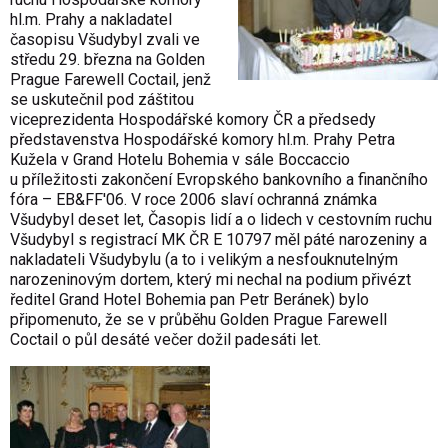
hl.m. Prahy a nakladatel
časopisu Všudybyl zvali ve
středu 29. března na Golden
Prague Farewell Coctail, jenž
se uskutečnil pod záštitou
viceprezidenta Hospodářské komory ČR a předsedy
představenstva Hospodářské komory hl.m. Prahy Petra
Kužela v Grand Hotelu Bohemia v sále Boccaccio
u příležitosti zakončení Evropského bankovního a finančního
fóra – EB&FF'06. V roce 2006 slaví ochranná známka
Všudybyl deset let, Časopis lidí a o lidech v cestovním ruchu
Všudybyl s registrací MK ČR E 10797 měl páté narozeniny a
nakladateli Všudybylu (a to i velikým a nesfouknutelným
narozeninovým dortem, který mi nechal na podium přivézt
ředitel Grand Hotel Bohemia pan Petr Beránek) bylo
připomenuto, že se v průběhu Golden Prague Farewell
Coctail o půl desáté večer dožil padesáti let.