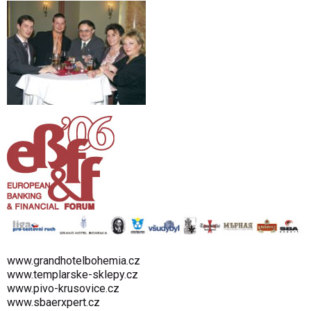
www.grandhotelbohemia.cz
www.templarske-sklepy.cz
www.pivo-krusovice.cz
www.sbaerxpert.cz