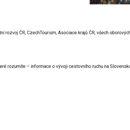
stní rozvoj ČR, CzechTourism, Asociace krajů ČR, všech oborovýc
teré rozumíte – informace o vývoji cestovního ruchu na Slovensk