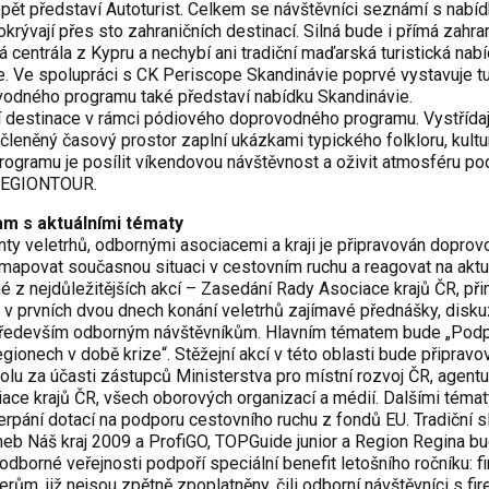
opět představí Autoturist. Celkem se návštěvníci seznámí s nabí
krývají přes sto zahraničních destinací. Silná bude i přímá zahra
á centrála z Kypru a nechybí ani tradiční maďarská turistická nabí
e. Ve spolupráci s CK Periscope Skandinávie poprvé vystavuje tu
rovodného programu také představí nabídku Skandinávie.
í destinace v rámci pódiového doprovodného programu. Vystřídaj
leněný časový prostor zaplní ukázkami typického folkloru, kultur
ogramu je posílit víkendovou návštěvnost a oživit atmosféru 
 REGIONTOUR.
m s aktuálními tématy
nty veletrhů, odbornými asociacemi a kraji je připravován dopro
mapovat současnou situaci v cestovním ruchu a reagovat na aktu
é z nejdůležitějších akcí – Zasedání Rady Asociace krajů ČR, př
v prvních dvou dnech konání veletrhů zajímavé přednášky, disku
především odborným návštěvníkům. Hlavním tématem bude „Pod
gionech v době krize“. Stěžejní akcí v této oblasti bude připrav
tolu za účasti zástupců Ministerstva pro místní rozvoj ČR, agentu
ce krajů ČR, všech oborových organizací a médií. Dalšími témat
rpání dotací na podporu cestovního ruchu z fondů EU. Tradiční s
neb Náš kraj 2009 a ProfiGO, TOPGuide junior a Region Regina b
odborné veřejnosti podpoří speciální benefit letošního ročníku: f
rům, již nejsou zpětně zpoplatněny, čili odborní návštěvníci s fi