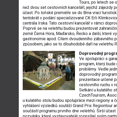
Tours, po letech se 
než dvou set cestovních kanceláří, jejichž zájezdy po
účast. Po loňské premiéře se do Brna vrací turistick
tentokrát v podání specializované CK Erli Klimkovic
centrála Irska. Tato cestovní kancelář v rámci dop
Poprvé se na veletrhu budou prezentovat zahraničn
země Černá Hora, Maďarsko, Řecko a další, které vyč
gastronomie apod. Cílem dvoudenního zábavného pr
způsobem, jako se to dlouhodobě daří na veletrhu
Doprovodný progra
Ve spolupráci s gara
program, který bude 
problémy. Vedle jedn
doprovodný program 
prezentace určené 
cestovního ruchu v re
Setkání u kulatého s
CzechTourism, Asocia
u kulatého stolu budou spolupráce mezi regiony a če
vyhlášení výsledků soutěží Grand Prix Regiontour a
součástí programu prvního dne veletrhů. Širší účast 
pozvánky, které vystavovatelé rozesílají svým partne