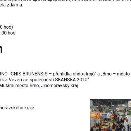
cela zdarma.
00 hod)
6.00 hod.
m
BRNO-IGNIS BRUNENSIS – přehlídka ohňostrojů“ a „Brno – město
berk a Veveří se společností SKANSKA 2010“
tatutární město Brno, Jihomoravský kraj
moravského kraje