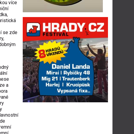
dkou více
niční
dka,
ristická
í se zde
y,
podobným
vodný
ální
inese
ze a
pora
ované
ry
y
lavnostní
ude
iremní
remní