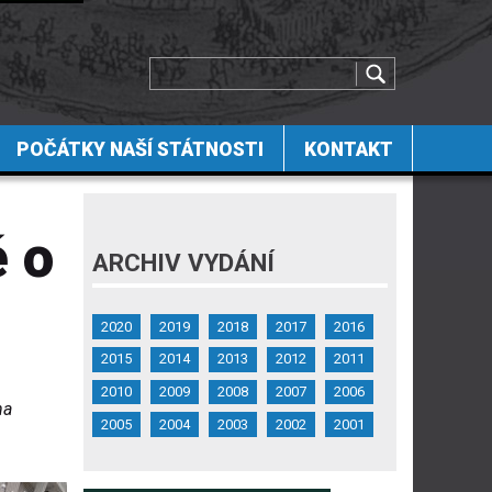
POČÁTKY NAŠÍ STÁTNOSTI
KONTAKT
 o
ARCHIV VYDÁNÍ
2020
2019
2018
2017
2016
2015
2014
2013
2012
2011
2010
2009
2008
2007
2006
na
2005
2004
2003
2002
2001