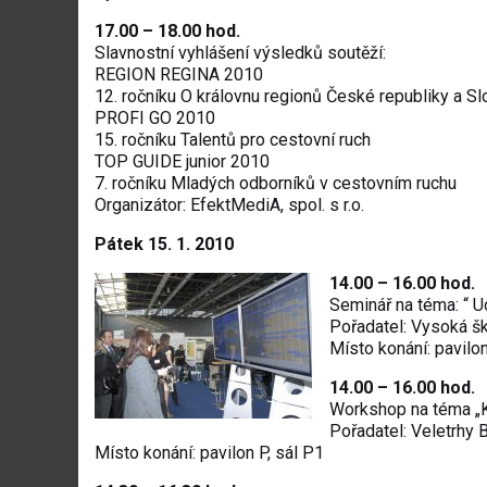
17.00 – 18.00 hod.
Slavnostní vyhlášení výsledků soutěží:
REGION REGINA 2010
12. ročníku O královnu regionů České republiky a S
PROFI GO 2010
15. ročníku Talentů pro cestovní ruch
TOP GUIDE junior 2010
7. ročníku Mladých odborníků v cestovním ruchu
Organizátor: EfektMediA, spol. s r.o.
Pátek 15. 1. 2010
14.00 – 16.00 hod.
Seminář na téma: “ Ud
Pořadatel: Vysoká ško
Místo konání: pavilo
14.00 – 16.00 hod.
Workshop na téma „K
Pořadatel: Veletrhy B
Místo konání: pavilon P, sál P1