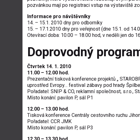
pozvánkou mají po registraci vstup na výstaviště z
Informace pro návštěvníky
14. – 15.1. 2010 dny pro odborníky
15. – 17.1.2010 dny pro veřejnost (dne 15.1. od 14.
Otevírací doba: 10.00 – 18.00 hod, v neděli jen do 1
Doprovodný progra
Čtvrtek 14. 1. 2010
11.00 – 12.00 hod.
Prezentační tisková konference projektů „ STARO
uprostřed Evropy… festival zábavy pod hrady Špil
Pořadatel: SNIP & CO, reklamní společnost, s.r.o., S
Místo konání: pavilon P, sál P1
12.00 – 13.00 hod.
Tisková konference Centrály cestovního ruchu Jiho
Pořadatel: CCR JMK
Místo konání: pavilon P, sál P3
12.30 – 13.30 hod.