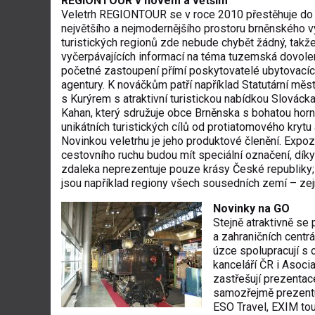
REGIONTOUR v novém a větším
Veletrh REGIONTOUR se v roce 2010 přestěhuje do 
největšího a nejmodernějšího prostoru brněnského v
turistických regionů zde nebude chybět žádný, tak
vyčerpávajících informací na téma tuzemská dovolen
početné zastoupení přímí poskytovatelé ubytovacíc
agentury. K nováčkům patří například Statutární mě
s Kurýrem s atraktivní turistickou nabídkou Slováck
Kahan, který sdružuje obce Brněnska s bohatou horni
unikátních turistických cílů od protiatomového kry
Novinkou veletrhu je jeho produktové členění. Expozic
cestovního ruchu budou mít speciální označení, díky
zdaleka neprezentuje pouze krásy České republiky; 
jsou například regiony všech sousedních zemí – ze
Novinky na GO
Stejně atraktivně se 
a zahraničních centrá
úzce spolupracují s
kanceláří ČR i Asocia
zastřešují prezenta
samozřejmě prezentuj
ESO Travel, EXIM tou