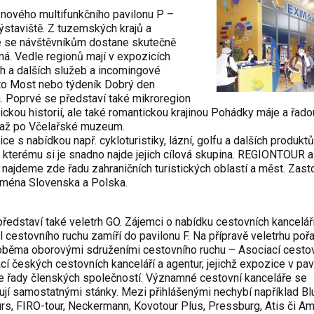
nového multifunkčního pavilonu P –
ýstaviště. Z tuzemských krajů a
že se návštěvníkům dostane skutečně
á. Vedle regionů mají v expozicích
h a dalších služeb a incomingové
sto Most nebo týdeník Dobrý den
a. Poprvé se představí také mikroregion
ckou historií, ale také romantickou krajinou Pohádky máje a řado
tu až po Včelařské muzeum.
e s nabídkou např. cykloturistiky, lázní, golfu a dalších produktů
 kterému si je snadno najde jejich cílová skupina. REGIONTOUR a
najdeme zde řadu zahraničních turistických oblastí a měst. Zas
jména Slovenska a Polska.
představí také veletrh GO. Zájemci o nabídku cestovních kanceláří
l cestovního ruchu zamíří do pavilonu F. Na přípravě veletrhu poř
 oběma oborovými sdruženími cestovního ruchu – Asociací cesto
cí českých cestovních kanceláří a agentur, jejichž expozice v pav
ce řady členských společností. Významné cestovní kanceláře se
í samostatnými stánky. Mezi přihlášenými nechybí například Blu
rs, FIRO-tour, Neckermann, Kovotour Plus, Pressburg, Atis či Am