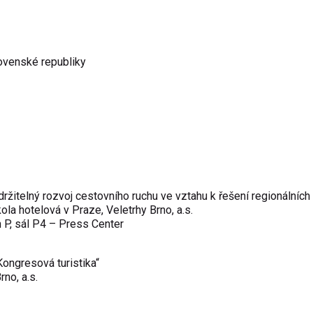
lovenské republiky
ržitelný rozvoj cestovního ruchu ve vztahu k řešení regionálních 
la hotelová v Praze, Veletrhy Brno, a.s.
n P, sál P4 – Press Center
ongresová turistika“
rno, a.s.