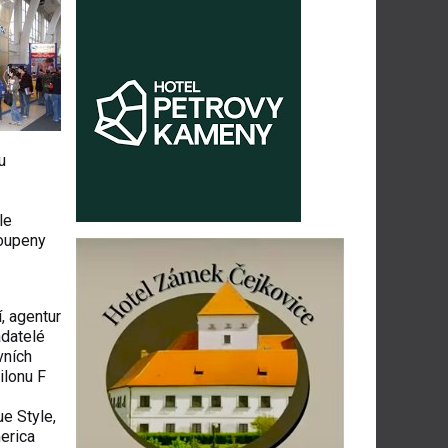
u
le
toupeny
, agentur
adatelé
vních
ilonu F
e Style,
erica