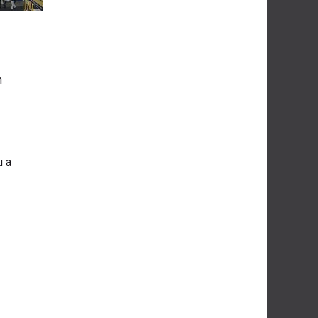
h
u a