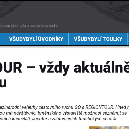
VŠUDYBYLÍ ÚVODNÍKY
VŠUDYBYLÍ TOULKY
UR – vždy aktuálně
u
í mezinárodní veletrhy cestovního ruchu GO a REGIONTOUR. Hned 
dou mít návštěvníci brněnského výstaviště možnost seznámit se
ních kanceláří, agentur a zahraničních turistických centrál.