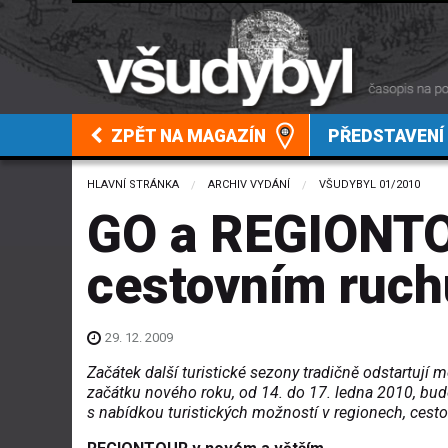
ZPĚT NA MAGAZÍN
PŘEDSTAVENÍ
HLAVNÍ STRÁNKA
ARCHIV VYDÁNÍ
VŠUDYBYL 01/2010
GO a REGIONTO
cestovním ruch
29. 12. 2009
Začátek další turistické sezony tradičně odstartuj
začátku nového roku, od 14. do 17. ledna 2010, bu
s nabídkou turistických možností v regionech, cestov