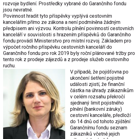
rozvoje bydlení. Prostředky vybrané do Garančního fondu
jsou nevratné.
Povinnost hradit tyto příspěvky vyplývá cestovním
kancelářím přímo ze zákona a není podmíněna žádným
předpisem ani výzvou. Kontrolu plnění povinností cestovních
kanceláří v souvislosti s hrazením příspěvků do Garančního
fondu provádí Ministerstvo pro místní rozvoj. Základem pro
výpočet ročního příspěvku cestovních kanceláří do
Garančního fondu pro rok 2019 byly roční plánované tržby pro
tento rok z prodeje zájezdů a z prodeje služeb cestovního
ruchu.
V případě, že pojišťovna po
ukončení šetření pojistné
události zjistí, že finanční
částka na úhrady zákazníkům
v celém rozsahu překročí
sjednaný limit pojistného
plnění (bankovní záruky)
cestovní kanceláře, předloží
do 14 dnů od tohoto zjištění
Garančnímu fondu seznam
zákazníků včetně jejich