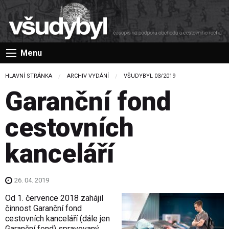
Menu
HLAVNÍ STRÁNKA
ARCHIV VYDÁNÍ
VŠUDYBYL 03/2019
Garanční fond
cestovních
kanceláří
26. 04. 2019
Od 1. července 2018 zahájil
činnost Garanční fond
cestovních kanceláří (dále jen
Garanční fond) spravovaný