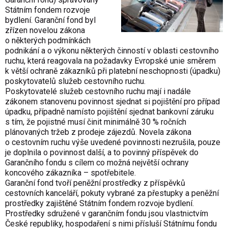
Státním fondem rozvoje
bydlení. Garanční fond byl
zřízen novelou zákona
o některých podmínkách
podnikání a o výkonu některých činností v oblasti cestovního
ruchu, která reagovala na požadavky Evropské unie směrem
k větší ochraně zákazníků při platební neschopnosti (úpadku)
poskytovatelů služeb cestovního ruchu.
Poskytovatelé služeb cestovního ruchu mají i nadále
zákonem stanovenu povinnost sjednat si pojištění pro případ
úpadku, případně namísto pojištění sjednat bankovní záruku
s tím, že pojistné musí činit minimálně 30 % ročních
plánovaných tržeb z prodeje zájezdů. Novela zákona
o cestovním ruchu výše uvedené povinnosti nezrušila, pouze
je doplnila o povinnost další, a to povinný příspěvek do
Garančního fondu s cílem co možná největší ochrany
koncového zákazníka – spotřebitele.
Garanční fond tvoří peněžní prostředky z příspěvků
cestovních kanceláří, pokuty vybrané za přestupky a peněžní
prostředky zajištěné Státním fondem rozvoje bydlení.
Prostředky sdružené v garančním fondu jsou vlastnictvím
České republiky, hospodaření s nimi přísluší Státnímu fondu