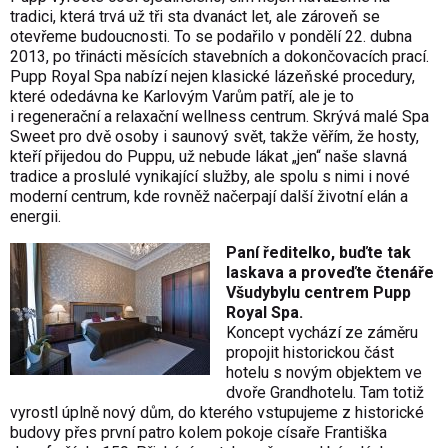
tradici, která trvá už tři sta dvanáct let, ale zároveň se
otevřeme budoucnosti. To se podařilo v pondělí 22. dubna
2013, po třinácti měsících stavebních a dokončovacích prací.
Pupp Royal Spa nabízí nejen klasické lázeňské procedury,
které odedávna ke Karlovým Varům patří, ale je to
i regenerační a relaxační wellness centrum. Skrývá malé Spa
Sweet pro dvě osoby i saunový svět, takže věřím, že hosty,
kteří přijedou do Puppu, už nebude lákat „jen“ naše slavná
tradice a proslulé vynikající služby, ale spolu s nimi i nové
moderní centrum, kde rovněž načerpají další životní elán a
energii.
Paní ředitelko, buďte tak
laskava a proveďte čtenáře
Všudybylu centrem Pupp
Royal Spa.
Koncept vychází ze záměru
propojit historickou část
hotelu s novým objektem ve
dvoře Grandhotelu. Tam totiž
vyrostl úplně nový dům, do kterého vstupujeme z historické
budovy přes první patro kolem pokoje císaře Františka