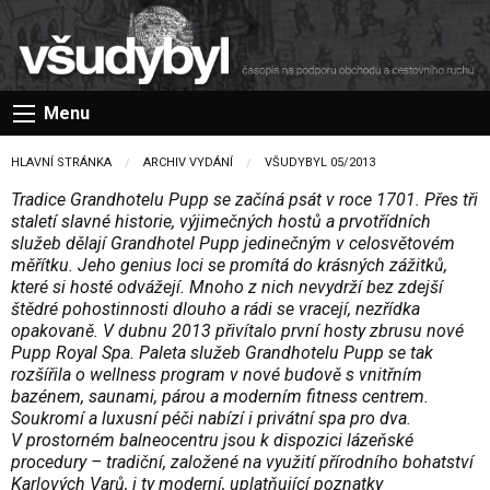
Menu
HLAVNÍ STRÁNKA
ARCHIV VYDÁNÍ
VŠUDYBYL 05/2013
Tradice Grandhotelu Pupp se začíná psát v roce 1701. Přes tři
staletí slavné historie, výjimečných hostů a prvotřídních
služeb dělají Grandhotel Pupp jedinečným v celosvětovém
měřítku. Jeho genius loci se promítá do krásných zážitků,
které si hosté odvážejí. Mnoho z nich nevydrží bez zdejší
štědré pohostinnosti dlouho a rádi se vracejí, nezřídka
opakovaně. V dubnu 2013 přivítalo první hosty zbrusu nové
Pupp Royal Spa. Paleta služeb Grandhotelu Pupp se tak
rozšířila o wellness program v nové budově s vnitřním
bazénem, saunami, párou a moderním fitness centrem.
Soukromí a luxusní péči nabízí i privátní spa pro dva.
V prostorném balneocentru jsou k dispozici lázeňské
procedury – tradiční, založené na využití přírodního bohatství
Karlových Varů, i ty moderní, uplatňující poznatky