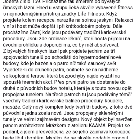
Josefa číslo 159. Přicházíme tak směrem od bývalých
římských lázní. Hned u vstupu čeká skvěle vybavené fitness
s nejmodernějšími přístroji značky Life Fitness. Když
projdete kolem recepce, narazíte na solnou jeskyni. Relaxaci
v ní si host může dopřát i při krátkodobém pobytu. Dále
procházíme částí, kde jsou podávány tradiční karlovarské
procedury. Jsou zde ordinace lékařů, kteří hosta přijmou na
úvodní prohlídku a doporučí mu, co by měl absolvovat.
Z bývalých římských lázní pak projdete jedním ze tří
spojovacích tunelů po schodišti do hypermoderní nové
budovy, kde je bazén a o patro níž také saunový svět.
Vyjedete-li do druhého patra, ocitnete se na nádherné
velkoplošné terase, která bezpochyby najde využití na
spoustě firemních akcí. Přes první patro se dostanete do
druhé z původních budov hotelu, která je s touto novou opět
propojena tunelem. Na třech patrech tu jsou podávány téměř
všechny tradiční karlovarské balneo procedury, koupele,
masáže. Celý nový komplex tedy tvoří tři budovy, z toho dvě
původní a jedna zcela nová. Jsou propojeny skleněnými
tunely ve velmi zajímavém designu. Nový objekt byl navržen
panem architektem Mrázkem z atelieru KAAMA. Projekt se
podařil, a jsem přesvědčena, že se jeho zajímavá koncepce
bude líbit i hostům. Myslím, že se skvěle podařilo propojit