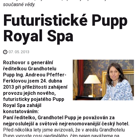
současné vědy.
Futuristické Pupp
Royal Spa
07. 05. 2013
Rozhovor s generální
ředitelkou Grandhotelu
Pupp Ing. Andreou Pfeffer-
Ferklovou jsem 24. dubna
2013 při příležitosti zahájení
provozu jejich nového,
futuristicky pojatého Pupp
Royal Spa zahájil
konstatováním:
Paní ředitelko, Grandhotel Pupp je považován za
nejproslulejší a světově nejrenomovanější český hotel.
Před několika lety jsme avizovali, že v areálu Grandhotelu
Pupp vyroste cosi ojedinělého, čím nejen navážeme na