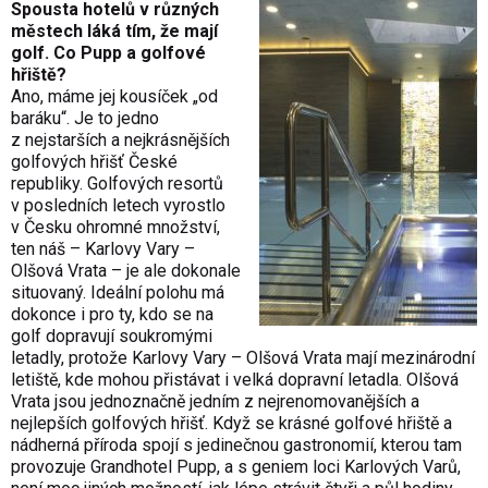
Spousta hotelů v různých
městech láká tím, že mají
golf. Co Pupp a golfové
hřiště?
Ano, máme jej kousíček „od
baráku“. Je to jedno
z nejstarších a nejkrásnějších
golfových hřišť České
republiky. Golfových resortů
v posledních letech vyrostlo
v Česku ohromné množství,
ten náš – Karlovy Vary –
Olšová Vrata – je ale dokonale
situovaný. Ideální polohu má
dokonce i pro ty, kdo se na
golf dopravují soukromými
letadly, protože Karlovy Vary – Olšová Vrata mají mezinárodní
letiště, kde mohou přistávat i velká dopravní letadla. Olšová
Vrata jsou jednoznačně jedním z nejrenomova­nějších a
nejlepších golfových hřišť. Když se krásné golfové hřiště a
nádherná příroda spojí s jedinečnou gastronomií, kterou tam
provozuje Grandhotel Pupp, a s geniem loci Karlových Varů,