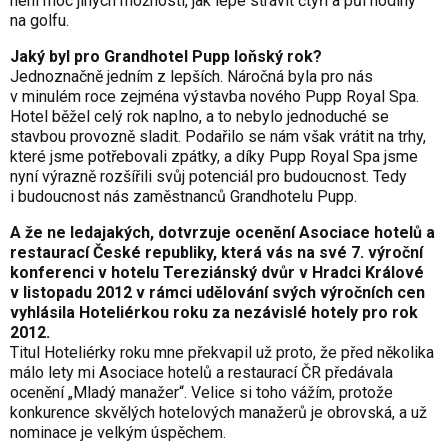
není moc jiných možností, jak lépe strávit čtyři a půl hodiny
na golfu.
Jaký byl pro Grandhotel Pupp loňský rok?
Jednoznačně jedním z lepších. Náročná byla pro nás
v minulém roce zejména výstavba nového Pupp Royal Spa.
Hotel běžel celý rok naplno, a to nebylo jednoduché se
stavbou provozně sladit. Podařilo se nám však vrátit na trhy,
které jsme potřebovali zpátky, a díky Pupp Royal Spa jsme
nyní výrazně rozšířili svůj potenciál pro budoucnost. Tedy
i budoucnost nás zaměstnanců Grandhotelu Pupp.
A že ne ledajakých, dotvrzuje ocenění Asociace hotelů a
restaurací České republiky, která vás na své 7. výroční
konferenci v hotelu Tereziánský dvůr v Hradci Králové
v listopadu 2012 v rámci udělování svých výročních cen
vyhlásila Hoteliérkou roku za nezávislé hotely pro rok
2012.
Titul Hoteliérky roku mne překvapil už proto, že před několika
málo lety mi Asociace hotelů a restaurací ČR předávala
ocenění „Mladý manažer“. Velice si toho vážím, protože
konkurence skvělých hotelových manažerů je obrovská, a už
nominace je velkým úspěchem.