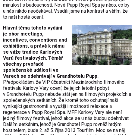
minulost s budoucností. Nové Pupp Royal Spa je něco, co by
u nás nikdo neočekával. Vsadili jsme na kontrast a věřím, že
to naši hosté ocení.
Hlavní téma tohoto vydání
je obor meetings,
incentives, conventions and
exhibitions, a právě k němu
se váže tradice Karlových
Varů festivalových. Téměř
všechny prvořadé
společenské události ve
Varech se odehrávají v Grandhotelu Pupp.
Předpokládám, že VIP účastníci Mezinárodního filmového
festivalu Karlovy Vary ocení, že jejich letošní pobyt
v Grandhotelu Pupp nebude stát jen na filmových projekcích a
společenských setkáních. Že kromě toho ochutnají naši
vynikající gastronomii a využijí i možnosti relaxace a
regenerace v Pupp Royal Spa. MFF Karlovy Vary ale není
jediný filmový festival, jehož akce se u nás budou odehrávat.
Dalším setkáním, jehož je Grandhotel Pupp rovněž hrdým
hostitelem, bude 2. až 5. října 2013 Tourfilm. Moc se na něj