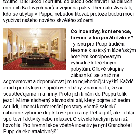
těšíme. Dílčí akce Tourfilmu se budou odehrávat i na dalších
místech Karlových Varů a zejména pak v Thermalu. Avšak ti,
kdo se ubytují v Puppu, nebudou litovat, protože budou moci
využívat našeho nového skvělého zázemí.
Co incentivy, konference,
firemní a korporátní akce?
Ty jsou pro Pupp tradiční.
Nejsme klasickým lázeňským
hotelem koncipovaným
výhradně k léčebným
pobytům. Cílové skupiny
zákazníků se snažíme
segmentovat a doporučovat jim to nejvhodnější vyžití. Každé
z nich poskytujeme špičkové služby. Znamená to, že se
soustřeďujeme i na firmy. Proto jich k nám do Puppu tolik
jezdí. Máme nádherný slavnostní sál, který pojme až sedm
set lidí, i menší konferenční prostory včetně salonků,
nabízíme výborné doplňkové programy, třeba golf, ale i další
sportovní aktivity nebo relaxaci. O skvělé kuchyni jsem už
hovořila. Pro firemní akce včetně incentiv je nyní Grandhotel
Pupp daleko atraktivnější.