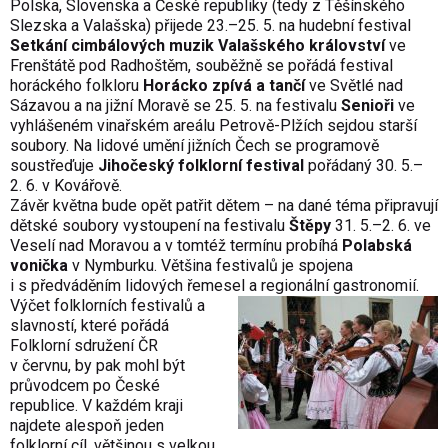
Polska, Slovenska a České republiky (tedy z Těšínského
Slezska a Valašska) přijede 23.–25. 5. na hudební festival
Setkání cimbálových muzik Valašského království
ve
Frenštátě pod Radhoštěm, souběžně se pořádá festival
horáckého folkloru
Horácko zpívá a tančí
ve Světlé nad
Sázavou a na jižní Moravě se 25. 5. na festivalu
Senioři
ve
vyhlášeném vinařském areálu Petrově-Plžích sejdou starší
soubory. Na lidové umění jižních Čech se programově
soustřeďuje
Jihočeský folklorní festival
pořádaný 30. 5.–
2. 6. v Kovářově.
Závěr května bude opět patřit dětem – na dané téma připravují
dětské soubory vystoupení na festivalu
Štěpy
31. 5.–2. 6. ve
Veselí nad Moravou a v tomtéž termínu probíhá
Polabská
vonička
v Nymburku. Většina festivalů je spojena
i s předváděním lidových řemesel a regionální gastronomií.
Výčet folklorních festivalů a
slavností, které pořádá
Folklorní sdružení ČR
v červnu, by pak mohl být
průvodcem po České
republice. V každém kraji
najdete alespoň jeden
folklorní cíl, většinou s velkou