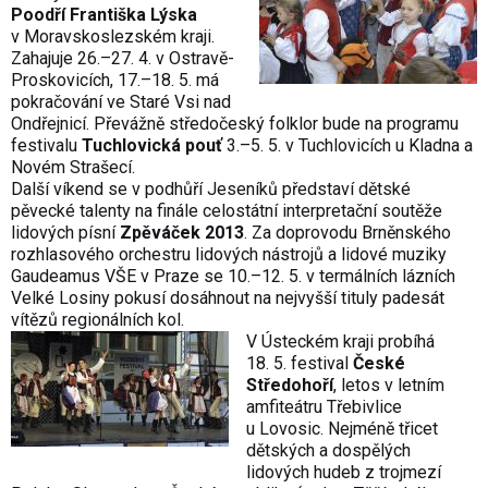
Poodří Františka Lýska
v Moravskoslezském kraji.
Zahajuje 26.–27. 4. v Ostravě-
Proskovicích, 17.–18. 5. má
pokračování ve Staré Vsi nad
Ondřejnicí. Převážně středočeský folklor bude na programu
festivalu
Tuchlovická pouť
3.–5. 5. v Tuchlovicích u Kladna a
Novém Strašecí.
Další víkend se v podhůří Jeseníků představí dětské
pěvecké talenty na finále celostátní interpretační soutěže
lidových písní
Zpěváček 2013
. Za doprovodu Brněnského
rozhlasového orchestru lidových nástrojů a lidové muziky
Gaudeamus VŠE v Praze se 10.–12. 5. v termálních lázních
Velké Losiny pokusí dosáhnout na nejvyšší tituly padesát
vítězů regionálních kol.
V Ústeckém kraji probíhá
18. 5. festival
České
Středohoří
, letos v letním
amfiteátru Třebivlice
u Lovosic. Nejméně třicet
dětských a dospělých
lidových hudeb z trojmezí