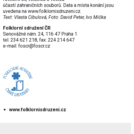
účastí zahraničních souborů. Data a místa konání jsou
uvedena na
www.folklornisdruzeni.cz
.
Text: Vlasta Cibulová, Foto: David Peter, Ivo Mička
Folklorní sdružení ČR
Senovážné nám. 24, 116 47 Praha 1
tel. 234 621 218, fax: 224 214 647
e-mail:
foscr@
foscr.cz
www.folklornisdruzeni.cz