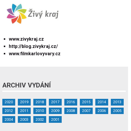
www.zivykraj.cz
http://blog.zivykraj.cz/
www.filmkarlovyvary.cz
ARCHIV VYDÁNÍ
2020
2019
2018
2017
2016
2015
2014
2013
2012
2011
2010
2009
2008
2007
2006
2005
2004
2003
2002
2001