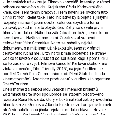
v Jeseníkách už existuje Filmová kancelář Jeseníky. V rámci
odboru cestovního ruchu Krajského úřadu Karlovarského
kraje, kde jsem tehdy pracoval, jsem navrhl, že bychom tuto
činnost mohli dělat také. Tato iniciativa byla přijata s jistými
rozpaky, nicméně jsem dostal zelenou, abych se tomu
věnoval, pokud mi na to zbyde čas. Záhy se ozvala první
filmová produkce. Náhodná záležitost, protože jsem nikoho
neoslovoval. Našli si mne sami. Zrealizoval se první
celovečerní film Schmitke. Na to se nabalily nějaké
dokumenty, s nimiž jsem už nějakou zkušenost v rámci
cestovního ruchu měl. Brzy na to přišla poptávka ze strany
České televize v souvislosti se seriálem Rapl a pomaličku
se to začalo rozvíjet. Filmová kancelář Karlovarského kraje
získala ocenění „Film Friendly 2015“, na jejímž udílení se
podílejí Czech Film Commission (oddělení Státního fondu
kinematografie), Asociace producentů v audiovizi a agentura
CzechTourism.
Dnes máme za sebou řadu větších i menších projektů.
Za zmínku určitě stojí spolupráce se štábem oscarového
režiséra Rona Howarda, který v Lokti natáčel záběry úvodního
filmu k seriálu Génius o Albertu Einsteinovi. Loni jsme tu měli
stošedesátičlennou jihokorejskou produkci hlavní televize
KBS, kdy v Karlových Varech natáčeli záběry pro seriál Are