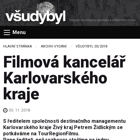
Menu
HLAVNÍ STRÁNKA
ARCHIV VYDÁNÍ
VŠUDYBYL 05/2018
Filmová kancelář
Karlovarského
kraje
05. 11. 2018
S ředitelem společnosti destinačního managementu
Karlovarského kraje Živý kraj Petrem Židlickým se
potkáváme na TourRegion­Filmu.
Pane řediteli, než rozhovor stočíme na jednu