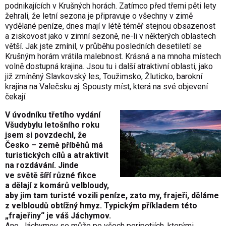
podnikajících v Krušných horách. Zatímco před třemi pěti lety
žehrali, že letní sezona je připravuje o všechny v zimě
vydělané peníze, dnes mají v létě téměř stejnou obsazenost
a ziskovost jako v zimní sezoně, ne-li v některých oblastech
větší. Jak jste zmínil, v průběhu posledních desetiletí se
Krušným horám vrátila malebnost. Krásná a na mnoha místech
volně dostupná krajina. Jsou tu i další atraktivní oblasti, jako
již zmíněný Slavkovský les, Toužimsko, Žluticko, barokní
krajina na Valečsku aj. Spousty míst, která na své objevení
čekají.
V úvodníku třetího vydání
Všudybylu letošního roku
jsem si povzdechl, že
Česko – země příběhů má
turistických cílů a atraktivit
na rozdávání. Jinde
ve světě šíří různé fikce
a dělají z komárů velbloudy,
aby jim tam turisté vozili peníze, zato my, frajeři, děláme
z velbloudů obtížný hmyz. Typickým příkladem této
„frajeřiny“ je váš Jáchymov.
Ano, Jáchymov se může po všech peripetiích, kterými