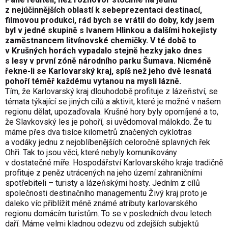
z nejúčinnějších oblastí k sebeprezentaci destinací,
filmovou produkci, rád bych se vrátil do doby, kdy jsem
byl v jedné skupině s Ivanem Hlinkou a dalšími hokejisty
zaměstnancem litvínovské chemičky. V té době to
v Krušných horách vypadalo stejně hezky jako dnes
s lesy v první zóně národního parku Šumava. Nicméně
řekne-li se Karlovarský kraj, spíš než jeho dvě lesnatá
pohoří téměř každému vytanou na mysli lázně.
Tím, že Karlovarský kraj dlouhodobě profituje z lázeňství, se
témata týkající se jiných cílů a aktivit, které je možné v našem
regionu dělat, upozaďovala. Krušné hory byly opomíjené a to,
že Slavkovský les je pohoří, si uvědomoval málokdo. Že tu
máme přes dva tisíce kilometrů značených cyklotras
a vodáky jednu z nejoblíbenějších celoročně splavných řek
Ohři. Tak to jsou věci, které nebyly komunikovány
v dostatečné míře. Hospodářství Karlovarského kraje tradičně
profituje z peněz utrácených na jeho území zahraničními
spotřebiteli – turisty a lázeňskými hosty. Jedním z cílů
společnosti destinačního managementu Živý kraj proto je
daleko víc přiblížit méně známé atributy karlovarského
regionu domácím turistům. To se v posledních dvou letech
daří. Máme velmi kladnou odezvu od zdejších subjektů