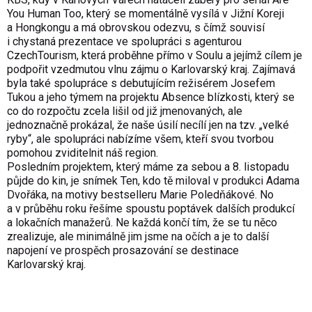
You Human Too, který se momentálně vysílá v Jižní Koreji
a Hongkongu a má obrovskou odezvu, s čímž souvisí
i chystaná prezentace ve spolupráci s agenturou
CzechTourism, která proběhne přímo v Soulu a jejímž cílem je
podpořit vzedmutou vlnu zájmu o Karlovarský kraj. Zajímavá
byla také spolupráce s debutujícím režisérem Josefem
Tukou a jeho týmem na projektu Absence blízkosti, který se
co do rozpočtu zcela lišil od již jmenovaných, ale
jednoznačně prokázal, že naše úsilí necílí jen na tzv. „velké
ryby“, ale spolupráci nabízíme všem, kteří svou tvorbou
pomohou zviditelnit náš region.
Posledním projektem, který máme za sebou a 8. listopadu
půjde do kin, je snímek Ten, kdo tě miloval v produkci Adama
Dvořáka, na motivy bestselleru Marie Poledňákové. No
a v průběhu roku řešíme spoustu poptávek dalších produkcí
a lokačních manažerů. Ne každá končí tím, že se tu něco
zrealizuje, ale minimálně jim jsme na očích a je to další
napojení ve prospěch prosazování se destinace
Karlovarský kraj.