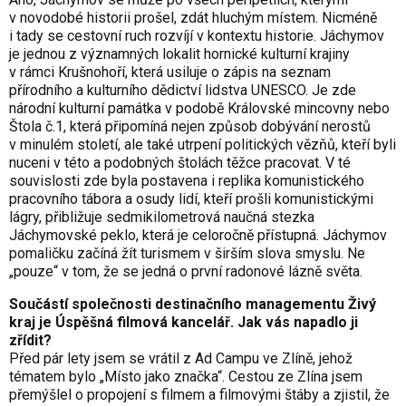
v novodobé historii prošel, zdát hluchým místem. Nicméně
i tady se cestovní ruch rozvíjí v kontextu historie. Jáchymov
je jednou z významných lokalit hornické kulturní krajiny
v rámci Krušnohoří, která usiluje o zápis na seznam
přírodního a kulturního dědictví lidstva UNESCO. Je zde
národní kulturní památka v podobě Královské mincovny nebo
Štola č.1, která připomíná nejen způsob dobývání nerostů
v minulém století, ale také utrpení politických vězňů, kteří byli
nuceni v této a podobných štolách těžce pracovat. V té
souvislosti zde byla postavena i replika komunistického
pracovního tábora a osudy lidí, kteří prošli komunistickými
lágry, přibližuje sedmikilometrová naučná stezka
Jáchymovské peklo, která je celoročně přístupná. Jáchymov
pomaličku začíná žít turismem v širším slova smyslu. Ne
„pouze“ v tom, že se jedná o první radonové lázně světa.
Součástí společnosti destinačního managementu Živý
kraj je Úspěšná filmová kancelář. Jak vás napadlo ji
zřídit?
Před pár lety jsem se vrátil z Ad Campu ve Zlíně, jehož
tématem bylo „Místo jako značka“. Cestou ze Zlína jsem
přemýšlel o propojení s filmem a filmovými štáby a zjistil, že