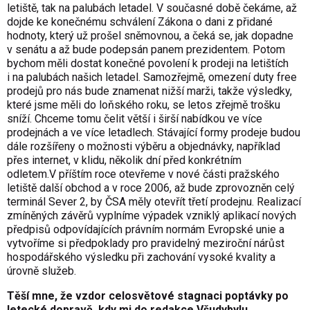
letiště, tak na palubách letadel. V současné době čekáme, až
dojde ke konečnému schválení Zákona o dani z přidané
hodnoty, který už prošel sněmovnou, a čeká se, jak dopadne
v senátu a až bude podepsán panem prezidentem. Potom
bychom měli dostat konečné povolení k prodeji na letištích
i na palubách našich letadel. Samozřejmě, omezení duty free
prodejů pro nás bude znamenat nižší marži, takže výsledky,
které jsme měli do loňského roku, se letos zřejmě trošku
sníží. Chceme tomu čelit větší i širší nabídkou ve více
prodejnách a ve více letadlech. Stávající formy prodeje budou
dále rozšířeny o možnosti výběru a objednávky, například
přes internet, v klidu, několik dní před konkrétním
odletem.V příštím roce otevřeme v nové části pražského
letiště další obchod a v roce 2006, až bude zprovozněn celý
terminál Sever 2, by ČSA měly otevřít třetí prodejnu. Realizací
zmíněných závěrů vyplníme výpadek vzniklý aplikací nových
předpisů odpovídajících právním normám Evropské unie a
vytvoříme si předpoklady pro pravidelný meziroční nárůst
hospodářského výsledku při zachování vysoké kvality a
úrovně služeb.
Těší mne, že vzdor celosvětové stagnaci poptávky po
letecké dopravě, kdy mi do redakce Všudybylu