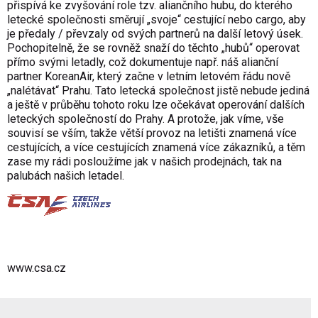
přispívá ke zvyšování role tzv. aliančního hubu, do kterého
letecké společnosti směrují „svoje“ cestující nebo cargo, aby
je předaly / převzaly od svých partnerů na další letový úsek.
Pochopitelně, že se rovněž snaží do těchto „hubů“ operovat
přímo svými letadly, což dokumentuje např. náš alianční
partner KoreanAir, který začne v letním letovém řádu nově
„nalétávat“ Prahu. Tato letecká společnost jistě nebude jediná
a ještě v průběhu tohoto roku lze očekávat operování dalších
leteckých společností do Prahy. A protože, jak víme, vše
souvisí se vším, takže větší provoz na letišti znamená více
cestujících, a více cestujících znamená více zákazníků, a těm
zase my rádi posloužíme jak v našich prodejnách, tak na
palubách našich letadel.
www.csa.cz