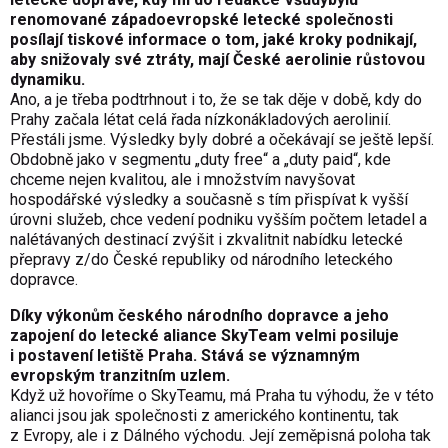
renomované západoevropské letecké společnosti
posílají tiskové informace o tom, jaké kroky podnikají,
aby snižovaly své ztráty, mají České aerolinie růstovou
dynamiku.
Ano, a je třeba podtrhnout i to, že se tak děje v době, kdy do
Prahy začala létat celá řada nízkonákladových aerolinií.
Přestáli jsme. Výsledky byly dobré a očekávají se ještě lepší.
Obdobně jako v segmentu „duty free“ a „duty paid“, kde
chceme nejen kvalitou, ale i množstvím navyšovat
hospodářské výsledky a současně s tím přispívat k vyšší
úrovni služeb, chce vedení podniku vyšším počtem letadel a
nalétávaných destinací zvýšit i zkvalitnit nabídku letecké
přepravy z/do České republiky od národního leteckého
dopravce.
Díky výkonům českého národního dopravce a jeho
zapojení do letecké aliance SkyTeam velmi posiluje
i postavení letiště Praha. Stává se významným
evropským tranzitním uzlem.
Když už hovoříme o SkyTeamu, má Praha tu výhodu, že v této
alianci jsou jak společnosti z amerického kontinentu, tak
z Evropy, ale i z Dálného východu. Její zeměpisná poloha tak