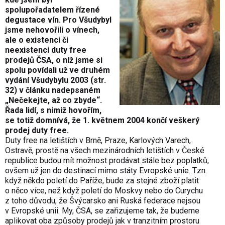
spolupořadatelem řízené
degustace vín. Pro Všudybyl
jsme nehovořili o vínech,
ale o existenci či
neexistenci duty free
prodejů ČSA, o níž jsme si
spolu povídali už ve druhém
vydání Všudybylu 2003 (str.
32) v článku nadepsaném
„Nečekejte, až co zbyde“.
Řada lidí, s nimiž hovořím,
se totiž domnívá, že 1. květnem 2004 končí veškerý
prodej duty free.
Duty free na letištích v Brně, Praze, Karlových Varech,
Ostravě, prostě na všech mezinárodních letištích v České
republice budou mít možnost prodávat stále bez poplatků,
ovšem už jen do destinací mimo státy Evropské unie. Tzn.
když někdo poletí do Paříže, bude za stejné zboží platit
o něco více, než když poletí do Moskvy nebo do Curychu
z toho důvodu, že Švýcarsko ani Ruská federace nejsou
v Evropské unii. My, ČSA, se zařizujeme tak, že budeme
aplikovat oba způsoby prodejů jak v tranzitním prostoru