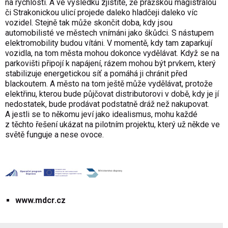
na rychlosti. A ve výsledku zjistíte, že pražskou magistrálou
či Strakonickou ulicí projede daleko hladčeji daleko víc
vozidel. Stejně tak může skončit doba, kdy jsou
automobilisté ve městech vnímáni jako škůdci. S nástupem
elektromobility budou vítáni. V momentě, kdy tam zaparkují
vozidla, na tom města mohou dokonce vydělávat. Když se na
parkovišti připojí k napájení, rázem mohou být prvkem, který
stabilizuje energetickou síť a pomáhá ji chránit před
blackoutem. A město na tom ještě může vydělávat, protože
elektřinu, kterou bude půjčovat distributorovi v době, kdy je jí
nedostatek, bude prodávat podstatně dráž než nakupovat.
A jestli se to někomu jeví jako idealismus, mohu každé
z těchto řešení ukázat na pilotním projektu, který už někde ve
světě funguje a nese ovoce.
www.mdcr.cz