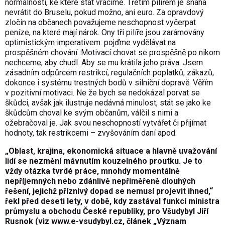
normálností, ke které stát vracíme. Třetím pilířem je snaha
nevrátit do Bruselu, pokud možno, ani euro. Za opravdový
zločin na občanech považujeme neschopnost vyčerpat
peníze, na které mají nárok. Ony tři pilíře jsou zarámovány
optimistickým imperativem: pojďme vydělávat na
prospěšném chování. Motivací chovat se prospěšně po nikom
nechceme, aby chudl. Aby se mu krátila jeho práva. Jsem
zásadním odpůrcem restrikcí, regulačních poplatků, zákazů,
dokonce i systému trestných bodů v silniční dopravě. Věřím
v pozitivní motivaci. Ne že bych se nedokázal porvat se
škůdci, avšak jak ilustruje nedávná minulost, stát se jako ke
škůdcům choval ke svým občanům, válčil s nimi a
ožebračoval je. Jak svou neschopností vytvářet či přijímat
hodnoty, tak restrikcemi – zvyšováním daní apod.
„Oblast, krajina, ekonomická situace a hlavně uvažování
lidí se nezmění mávnutím kouzelného proutku. Je to
vždy otázka tvrdé práce, mnohdy momentálně
nepříjemných nebo zdánlivě nepřiměřeně dlouhých
řešení, jejichž příznivý dopad se nemusí projevit ihned,“
řekl před deseti lety, v době, kdy zastával funkci ministra
průmyslu a obchodu České republiky, pro Všudybyl Jiří
Rusnok (viz
www.e-vsudybyl.cz
, článek „Význam