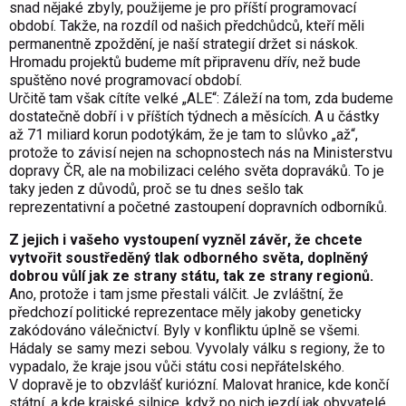
snad nějaké zbyly, použijeme je pro příští programovací
období. Takže, na rozdíl od našich předchůdců, kteří měli
permanentně zpoždění, je naší strategií držet si náskok.
Hromadu projektů budeme mít připravenu dřív, než bude
spuštěno nové programovací období.
Určitě tam však cítíte velké „ALE“: Záleží na tom, zda budeme
dostatečně dobří i v příštích týdnech a měsících. A u částky
až 71 miliard korun podotýkám, že je tam to slůvko „až“,
protože to závisí nejen na schopnostech nás na Ministerstvu
dopravy ČR, ale na mobilizaci celého světa dopraváků. To je
taky jeden z důvodů, proč se tu dnes sešlo tak
reprezentativní a početné zastoupení dopravních odborníků.
Z jejich i vašeho vystoupení vyzněl závěr, že chcete
vytvořit soustředěný tlak odborného světa, doplněný
dobrou vůlí jak ze strany státu, tak ze strany regionů.
Ano, protože i tam jsme přestali válčit. Je zvláštní, že
předchozí politické reprezentace měly jakoby geneticky
zakódováno válečnictví. Byly v konfliktu úplně se všemi.
Hádaly se samy mezi sebou. Vyvolaly válku s regiony, že to
vypadalo, že kraje jsou vůči státu cosi nepřátelského.
V dopravě je to obzvlášť kuriózní. Malovat hranice, kde končí
státní, a kde krajské silnice, když po nich jezdí jak obyvatelé