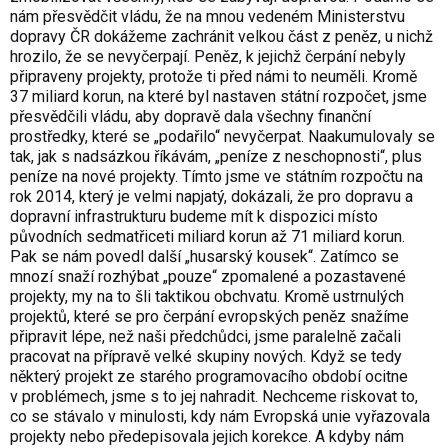
nám přesvědčit vládu, že na mnou vedeném Ministerstvu
dopravy ČR dokážeme zachránit velkou část z peněz, u nichž
hrozilo, že se nevyčerpají. Peněz, k jejichž čerpání nebyly
připraveny projekty, protože ti před námi to neuměli. Kromě
37 miliard korun, na které byl nastaven státní rozpočet, jsme
přesvědčili vládu, aby dopravě dala všechny finanční
prostředky, které se „podařilo“ nevyčerpat. Naakumulovaly se
tak, jak s nadsázkou říkávám, „peníze z neschopnosti“, plus
peníze na nové projekty. Tímto jsme ve státním rozpočtu na
rok 2014, který je velmi napjatý, dokázali, že pro dopravu a
dopravní infrastrukturu budeme mít k dispozici místo
původních sedmatřiceti miliard korun až 71 miliard korun.
Pak se nám povedl další „husarský kousek“. Zatímco se
mnozí snaží rozhýbat „pouze“ zpomalené a pozastavené
projekty, my na to šli taktikou obchvatu. Kromě ustrnulých
projektů, které se pro čerpání evropských peněz snažíme
připravit lépe, než naši předchůdci, jsme paralelně začali
pracovat na přípravě velké skupiny nových. Když se tedy
některý projekt ze starého programovacího období ocitne
v problémech, jsme s to jej nahradit. Nechceme riskovat to,
co se stávalo v minulosti, kdy nám Evropská unie vyřazovala
projekty nebo předepisovala jejich korekce. A kdyby nám