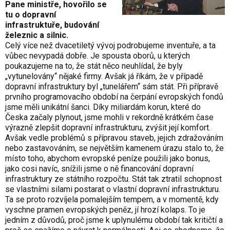
Pane ministře, hovořilo se
tu o dopravní
infrastruktuře, budování
železnic a silnic.
Celý více než dvacetiletý vývoj podrobujeme inventuře, a ta
vůbec nevypadá dobře. Je spousta oborů, u kterých
poukazujeme na to, že stát něco neuhlídal, že byly
„vytunelovány“ nějaké firmy. Avšak já říkám, že v případě
dopravní infrastruktury byl „tunelářem“ sám stát. Při přípravě
prvního programovacího období na čerpání evropských fondů
jsme měli unikátní šanci. Díky miliardám korun, které do
Česka začaly plynout, jsme mohli v rekordně krátkém čase
výrazně zlepšit dopravní infrastrukturu, zvýšit její komfort.
Avšak vedle problémů s přípravou staveb, jejich zdražováním
nebo zastavováním, se největším kamenem úrazu stalo to, že
místo toho, abychom evropské peníze použili jako bonus,
jako cosi navíc, snížili jsme o ně financování dopravní
infrastruktury ze státního rozpočtu. Stát tak ztratil schopnost
se vlastními silami postarat o vlastní dopravní infrastrukturu.
Ta se proto rozvíjela pomalejším tempem, a v momentě, kdy
vyschne pramen evropských peněz, jí hrozí kolaps. To je
jedním z důvodů, proč jsme k uplynulému období tak kritičtí a