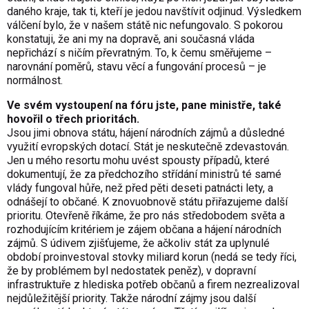
daného kraje, tak ti, kteří je jedou navštívit odjinud. Výsledkem
válčení bylo, že v našem státě nic nefungovalo. S pokorou
konstatuji, že ani my na dopravě, ani současná vláda
nepřichází s ničím převratným. To, k čemu směřujeme –
narovnání poměrů, stavu věcí a fungování procesů – je
normálnost.
Ve svém vystoupení na fóru jste, pane ministře, také
hovořil o třech prioritách.
Jsou jimi obnova státu, hájení národních zájmů a důsledné
využití evropských dotací. Stát je neskutečně zdevastován.
Jen u mého resortu mohu uvést spousty případů, které
dokumentují, že za předchozího střídání ministrů té samé
vlády fungoval hůře, než před pěti deseti patnácti lety, a
odnášejí to občané. K znovuobnově státu přiřazujeme další
prioritu. Otevřeně říkáme, že pro nás středobodem světa a
rozhodujícím kritériem je zájem občana a hájení národních
zájmů. S údivem zjišťujeme, že ačkoliv stát za uplynulé
období proinvestoval stovky miliard korun (nedá se tedy říci,
že by problémem byl nedostatek peněz), v dopravní
infrastruktuře z hlediska potřeb občanů a firem nezrealizoval
nejdůležitější priority. Takže národní zájmy jsou další