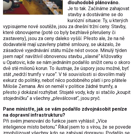
dlouhodobě plánováno.
Je to tak. Začínáme zahajovat
stavby a dostáváme se do
kuriózní situace: Ty, u kterých
vypisujeme nové soutěže, jsou za dnešní tržní ceny. Stavby,
které obnovujeme (poté co byly bezhlavě přerušeny či
zastaveny), jsou za ceny daleko vyšší. Přesto ale, že na ně
dodavatelé mají uzavřeny platné smlouvy, se ukázalo, že
zásadové vyjednávání státu může nést ovoce. Minulý týden
jsem např. navštívil obnovenou stavbu „slavné“ křižovatky
u Opatovic, kde se nám jednáním podařilo snížit cenu o skoro
dvě stě milionů korun. To ilustruje, že úspory jsou možné, byť
stát „nedrží trumfy v ruce“. V té souvislosti si dovolím malý
exkurz do politiky, neboť něco podobného platí i pro přátele
Miloše Zemana. Ani on neměl v politice žádné trumfy, a
přesto ji dokázal rozhýbat. Stojaté vody, kdy si stačilo „koupit
stojedničku“ a všechny „převálcovat“, jsou pryč.
Pane ministře, jak se vám podařilo zdvojnásobit peníze
na dopravní infrastrukturu?
Při svém jmenování do funkce jsem vyhlásil: „Více
inteligence místo betonu.“ Říkal jsem to s vírou, že se povede
zmobilizovat všechny, kdo se zabývají dopravou. Podařilo se