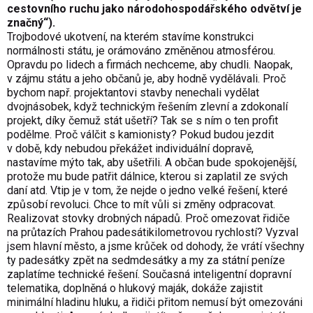
cestovního ruchu jako národohospodářského odvětví je
značný“).
Trojbodové ukotvení, na kterém stavíme konstrukci
normálnosti státu, je orámováno změněnou atmosférou.
Opravdu po lidech a firmách nechceme, aby chudli. Naopak,
v zájmu státu a jeho občanů je, aby hodně vydělávali. Proč
bychom např. projektantovi stavby nenechali vydělat
dvojnásobek, když technickým řešením zlevní a zdokonalí
projekt, díky čemuž stát ušetří? Tak se s ním o ten profit
podělme. Proč válčit s kamionisty? Pokud budou jezdit
v době, kdy nebudou překážet individuální dopravě,
nastavíme mýto tak, aby ušetřili. A občan bude spokojenější,
protože mu bude patřit dálnice, kterou si zaplatil ze svých
daní atd. Vtip je v tom, že nejde o jedno velké řešení, které
způsobí revoluci. Chce to mít vůli si změny odpracovat.
Realizovat stovky drobných nápadů. Proč omezovat řidiče
na průtazích Prahou padesátikilome­trovou rychlostí? Vyzval
jsem hlavní město, a jsme krůček od dohody, že vrátí všechny
ty padesátky zpět na sedmdesátky a my za státní peníze
zaplatíme technické řešení. Současná inteligentní dopravní
telematika, doplněná o hlukový maják, dokáže zajistit
minimální hladinu hluku, a řidiči přitom nemusí být omezováni