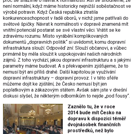
proč se snažíme o návrat k normálnosti. Asi se shodneme, že
není normální, když máme historicky nejnižší soběstačnost ve
výrobě potravin. Když Česká republika ztratila
konkurenceschopnost v řadě oborů, v nichž jsme patřívali do
světové špičky. Návrat k normálnosti v dopravě znamená mít
vnitřní potenciál postarat se své vlastní věci. Vrátit se ke
zdravému rozumu. Místo vyrábění komplikovaných
dokumentů „dopravních politik“ si uvědomit, komu dopravní
infrastruktura slouží. Odpověď zní: Slouží občanovi, a vůbec
primárně by měla sloužit k uspokojování našich národních
zájmů. Z toho vychází, jakou dopravní infrastrukturu a s jakými
parametry máme budovat. A s překvapením zjišťujeme, že to
nemusí být ani příliš drahé. Další kapitolou je využívání
dopravní infrastruktury – dopravní provoz. I v této sféře
můžeme dojít ke zjištění, že Česko nemusí být jen
poplatkovým a zákazovým státem. Avšak sám jste v dnešní
diskusi slyšel, že některým odborníkům to nejde „pod fousy“.
Zaznělo tu, že v roce
2014 bude mít Česko na
dopravu k dispozici téměř
dvojnásobek finančních
prostředků, než bylo