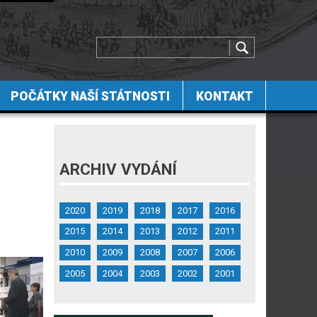
POČÁTKY NAŠÍ STÁTNOSTI
KONTAKT
ARCHIV VYDÁNÍ
2020
2019
2018
2017
2016
2015
2014
2013
2012
2011
2010
2009
2008
2007
2006
2005
2004
2003
2002
2001