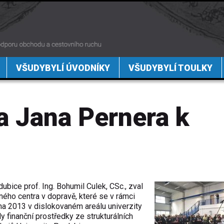
VŠUDYBYLÍ ÚVODNÍKY
VŠUDYBYLÍ TOULKY
a Jana Pernera k
ubice prof. Ing. Bohumil Culek, CSc., zval
ého centra v dopravě, které se v rámci
íjna 2013 v dislokovaném areálu univerzity
y finanční prostředky ze strukturálních