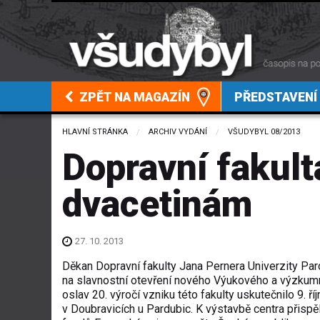
ZPĚT NA MAGAZÍN
PŘEDSTAVENÍ
HLAVNÍ STRÁNKA
ARCHIV VYDÁNÍ
VŠUDYBYL 08/2013
Dopravní fakult
dvacetinám
27. 10. 2013
Děkan Dopravní fakulty Jana Pernera Univerzity Pard
na slavnostní otevření nového Výukového a výzkumn
oslav 20. výročí vzniku této fakulty uskutečnilo 9. ř
v Doubravicích u Pardubic. K výstavbě centra přispěl