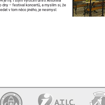
4 je mj. i stým výročím úmrtí Antonína
 dny – festival koncertů, a myslím si, že
Hledat v tom něco jiného, je nesmysl.