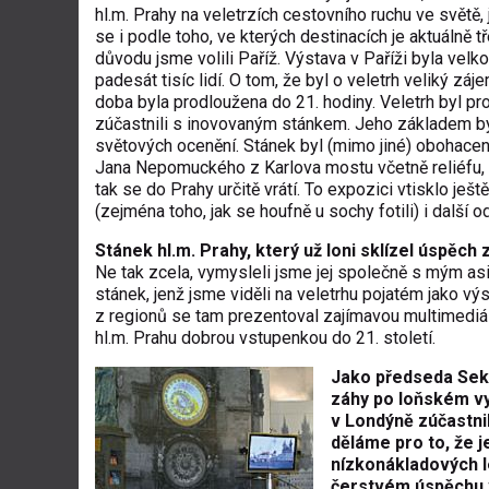
hl.m. Prahy na veletrzích cestovního ruchu ve světě
se i podle toho, ve kterých destinacích je aktuálně 
důvodu jsme volili Paříž. Výstava v Paříži byla velko
padesát tisíc lidí. O tom, že byl o veletrh veliký zá
doba byla prodloužena do 21. hodiny. Veletrh byl pr
zúčastnili s inovovaným stánkem. Jeho základem byl
světových ocenění. Stánek byl (mimo jiné) obohacen
Jana Nepomuckého z Karlova mostu včetně reliéfu, o
tak se do Prahy určitě vrátí. To expozici vtisklo ješ
(zejména toho, jak se houfně u sochy fotili) i další o
Stánek hl.m. Prahy, který už loni sklízel úspěc
Ne tak zcela, vymysleli jsme jej společně s mým a
stánek, jenž jsme viděli na veletrhu pojatém jako v
z regionů se tam prezentoval zajímavou multimediál
hl.m. Prahu dobrou vstupenkou do 21. století.
Jako předseda Sek
záhy po loňském vy
v Londýně zúčastnil
děláme pro to, že j
nízkonákladových l
čerstvém úspěchu v