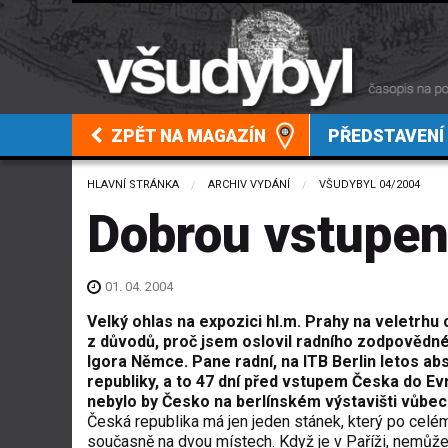
ZPĚT NA MAGAZÍN
PŘEDSTAVENÍ
HLAVNÍ STRÁNKA
ARCHIV VYDÁNÍ
VŠUDYBYL 04/2004
Dobrou vstupenk
01. 04. 2004
Velký ohlas na expozici hl.m. Prahy na veletrhu
z důvodů, proč jsem oslovil radního zodpovědn
Igora Němce. Pane radní, na ITB Berlin letos ab
republiky, a to 47 dní před vstupem Česka do Ev
nebylo by Česko na berlínském výstavišti vůbec.
Česká republika má jen jeden stánek, který po celém
současně na dvou místech. Když je v Paříži, nemůže b