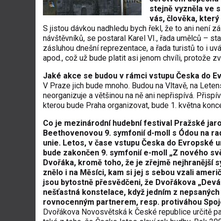
stejně vyzněla ve s
vás, člověka, kter
S jistou dávkou nadhledu bych řekl, že to ani není 
návštěvníků, se postaral Karel VI., řada umělců – stav
zásluhou dnešní reprezentace, a řada turistů to i uv
apod., což už bude platit asi jenom chvíli, protože
Jaké akce se budou v rámci vstupu Česka do E
V Praze jich bude mnoho. Budou na Vltavě, na Letensk
neorganizuje a většinou na ně ani nepřispívá. Přis
kterou bude Praha organizovat, bude 1. května kon
Co je mezinárodní hudební festival Pražské jar
Beethovenovou 9. symfonií d-moll s Ódou na rad
unie. Letos, v čase vstupu Česka do Evropské uni
bude zakončen 9. symfonií e-moll „Z nového svě
Dvořáka, kromě toho, že je zřejmě nejhranější s
znělo i na Měsíci, kam si jej s sebou vzali amer
jsou bytostně přesvědčeni, že Dvořákova „Devát
nešťastná konstelace, když jedním z nepsaných 
rovnocenným partnerem, resp. protiváhou Spo
Dvořákova Novosvětská k České republice určitě patří.