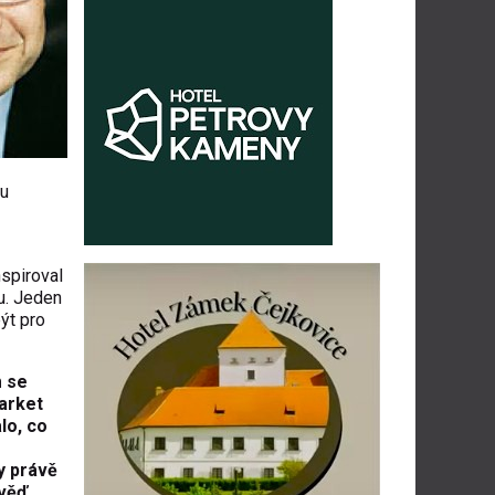
ku
spiroval
ku. Jeden
ýt pro
m se
Market
lo, co
y právě
ověď