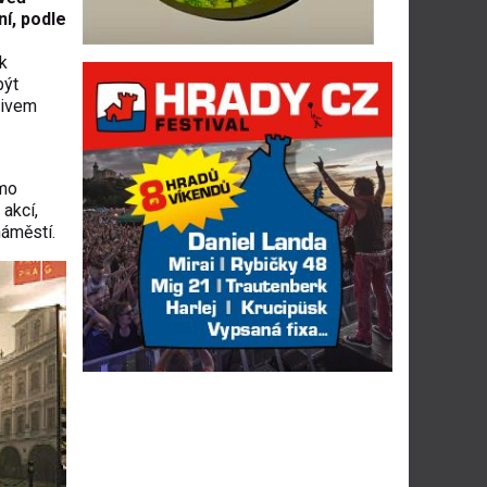
ní, podle
ik
být
pivem
ímo
akcí,
áměstí.