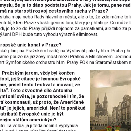
myslu, že je to dáno podstatou Prahy. Jak je tomu, pane rad
ý má na starosti rozvoj cestovního ruchu v Praze?
zásluha moje nebo Rady hlavního města, ale o to, že zde máme tol
itelů, kteří Praze vtiskli genius loci, který je přitahuje. Co může 
ádí, je to že do Prahy přijíždí nejenom za památkami, ale také za 
 zvýšení DPH bude tuto výhodu výrazně eliminovat.
vropské unie konat v Praze?
é pláni, na Pražském hradě, na Výstavišti, ale ty hl.m. Praha př
píváme pouze na jazzový most mezi Prahou a Mnichovem. Jedinou 
cert Symfonického orchestru hl.m. Prahy FOK na Staroměstském n
o Pražským jarem, vždy byl končen
ost, jejíž citace je hymnou Evropské
e, přišel tento festival s inovací, že
ta“. Toto skvostné dílo Antonína
ymfonií světa, je pozoruhodné i tím, že
ičtí kosmonauti, už proto, že Američané
á“ je jejich, americká. Není to poněkud
atributů Evropské unie je být
jeným státům americkým?
 Ta volba, já ji teda nečinil, vyplynula