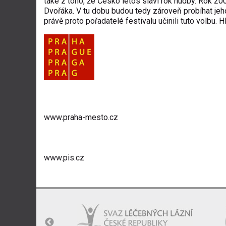
také z toho, že Česko letos slaví rok hudby. Rok 200
Dvořáka. V tu dobu budou tedy zároveň probíhat jeho
právě proto pořadatelé festivalu učinili tuto volbu. 
www.praha-mesto.cz
www.pis.cz