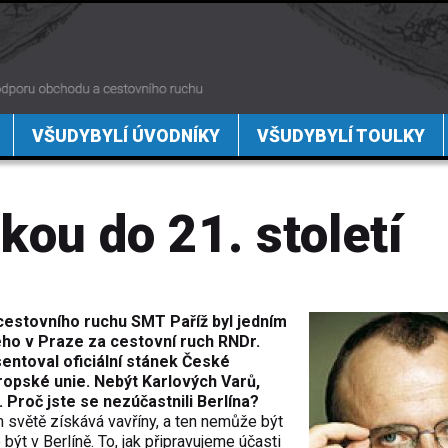
VŠUDYBYLÍ ÚVODNÍKY
VŠUDYBYLÍ TOULKY
ou do 21. století
 cestovního ruchu SMT Paříž byl jedním
ého v Praze za cestovní ruch RNDr.
sentoval oficiální stánek České
ropské unie. Nebýt Karlových Varů,
 Proč jste se nezúčastnili Berlína?
 světě získává vavříny, a ten nemůže být
ýt v Berlíně. To, jak připravujeme účasti