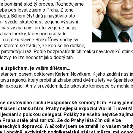
, je poměrně složitý proces. Rozhodujeme
třeba posilovat zájem o Prahu. Z toho
lepá. Během čtyř dnů ji navštívilo sto
jem, svědčí skutečnost, že jeho výstavní
o nás významný i proto, že jsme se jej
 náš loňský, který posbíral řadu
 o repliku slavné Brokoffovy sochy sv.
 kterém se traduje, že kdo se ho dotkne,
tě patetičtější ráz. Podle bezprostředních reakcí návštěvníků stán
dezvy, to lze hodnotit jako dobrý tah.
h za úspěchem, je vaším dítětem…
sistentem panem doktorem Karlem Novákem. K jeho zadání nás in
ýstava regionů, který probíhal zhruba před dvěma lety ve Španěls
ní expozicí. A my si uvědomili, že takováto koncepce by mohla b
ce cestovního ruchu Hospodářské komory hl.m. Prahy jse
hlášení stánku hl.m. Prahy nejlepší expozicí World Travel 
 jednání s polskou delegací. Poláky ze všeho nejvíce zajíma
e Praha stále plná turistů. Že do Prahy létá čím dál více
eteckých dopravců. A ačkoliv jsem se zmínil i o vašem tehd
 Londýně, aktivitách podnikatelské sféry i města, má odp