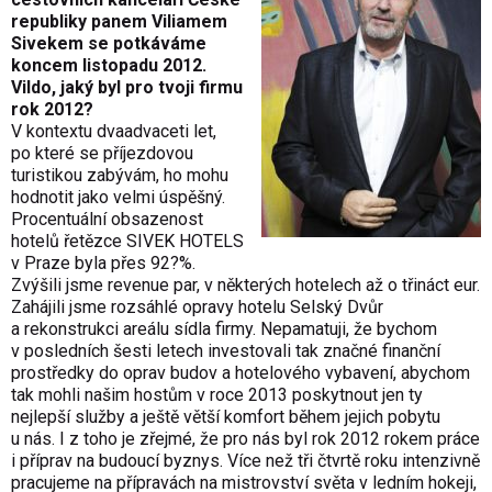
republiky panem Viliamem
Sivekem se potkáváme
koncem listopadu 2012.
Vildo, jaký byl pro tvoji firmu
rok 2012?
V kontextu dvaadvaceti let,
po které se příjezdovou
turistikou zabývám, ho mohu
hodnotit jako velmi úspěšný.
Procentuální obsazenost
hotelů řetězce SIVEK HOTELS
v Praze byla přes 92?%.
Zvýšili jsme revenue par, v některých hotelech až o třináct eur.
Zahájili jsme rozsáhlé opravy hotelu Selský Dvůr
a rekonstrukci areálu sídla firmy. Nepamatuji, že bychom
v posledních šesti letech investovali tak značné finanční
prostředky do oprav budov a hotelového vybavení, abychom
tak mohli našim hostům v roce 2013 poskytnout jen ty
nejlepší služby a ještě větší komfort během jejich pobytu
u nás. I z toho je zřejmé, že pro nás byl rok 2012 rokem práce
i příprav na budoucí byznys. Více než tři čtvrtě roku intenzivně
pracujeme na přípravách na mistrovství světa v ledním hokeji,