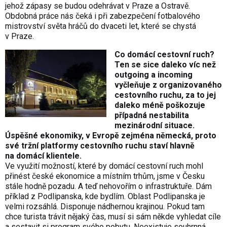
jehož zápasy se budou odehrávat v Praze a Ostravě.
Obdobná práce nás čeká i při zabezpečení fotbalového
mistrovství světa hráčů do dvaceti let, které se chystá
v Praze.
Co domácí cestovní ruch?
Ten se sice daleko víc než
outgoing a incoming
vyčleňuje z organizovaného
cestovního ruchu, za to jej
daleko méně poškozuje
případná nestabilita
mezinárodní situace.
Úspěšné ekonomiky, v Evropě zejména německá, proto
své tržní platformy cestovního ruchu staví hlavně
na domácí klientele.
Ve využití možností, které by domácí cestovní ruch mohl
přinést české ekonomice a místním trhům, jsme v Česku
stále hodně pozadu. A teď nehovořím o infrastruktuře. Dám
příklad z Podlipanska, kde bydlím. Oblast Podlipanska je
velmi rozsáhlá. Disponuje nádhernou krajinou. Pokud tam
chce turista trávit nějaký čas, musí si sám někde vyhledat cíle
a sestavit si program svého pobytu. Neexistuje souhrnná