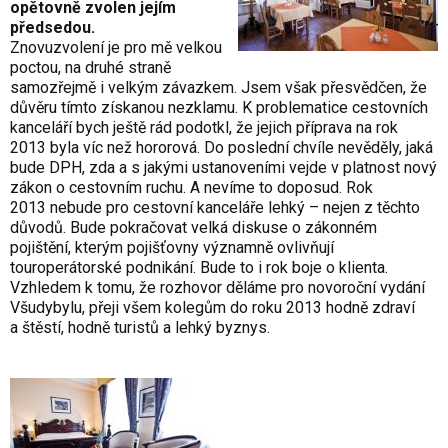
opětovně zvolen jejím
předsedou.
Znovuzvolení je pro mě velkou
poctou, na druhé straně
samozřejmě i velkým závazkem. Jsem však přesvědčen, že
důvěru tímto získanou nezklamu. K problematice cestovních
kanceláří bych ještě rád podotkl, že jejich příprava na rok
2013 byla víc než hororová. Do poslední chvíle nevěděly, jaká
bude DPH, zda a s jakými ustanoveními vejde v platnost nový
zákon o cestovním ruchu. A nevíme to doposud. Rok
2013 nebude pro cestovní kanceláře lehký – nejen z těchto
důvodů. Bude pokračovat velká diskuse o zákonném
pojištění, kterým pojišťovny významně ovlivňují
touroperátorské podnikání. Bude to i rok boje o klienta.
Vzhledem k tomu, že rozhovor děláme pro novoroční vydání
Všudybylu, přeji všem kolegům do roku 2013 hodně zdraví
a štěstí, hodně turistů a lehký byznys.