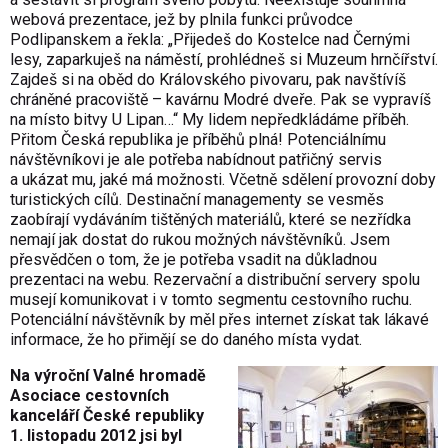
webová prezentace, jež by plnila funkci průvodce
Podlipanskem a řekla: „Přijedeš do Kostelce nad Černými
lesy, zaparkuješ na náměstí, prohlédneš si Muzeum hrnčířství.
Zajdeš si na oběd do Královského pivovaru, pak navštívíš
chráněné pracoviště – kavárnu Modré dveře. Pak se vypravíš
na místo bitvy U Lipan…“ My lidem nepředkládáme příběh.
Přitom Česká republika je příběhů plná! Potenciálnímu
návštěvníkovi je ale potřeba nabídnout patřičný servis
a ukázat mu, jaké má možnosti. Včetně sdělení provozní doby
turistických cílů. Destinační managementy se vesměs
zaobírají vydáváním tištěných materiálů, které se nezřídka
nemají jak dostat do rukou možných návštěvníků. Jsem
přesvědčen o tom, že je potřeba vsadit na důkladnou
prezentaci na webu. Rezervační a distribuční servery spolu
musejí komunikovat i v tomto segmentu cestovního ruchu.
Potenciální návštěvník by měl přes internet získat tak lákavé
informace, že ho přimějí se do daného místa vydat.
Na výroční Valné hromadě
Asociace cestovních
kanceláří České republiky
1. listopadu 2012 jsi byl