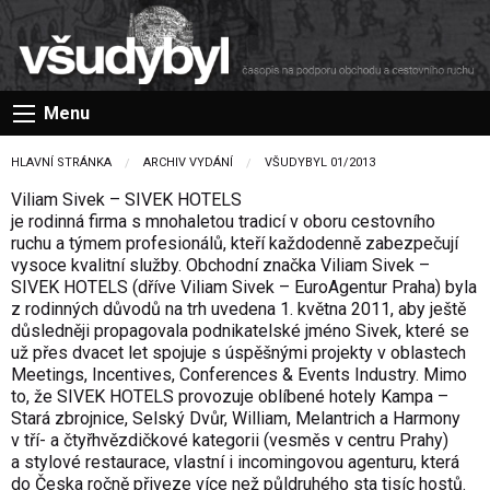
Menu
HLAVNÍ STRÁNKA
ARCHIV VYDÁNÍ
VŠUDYBYL 01/2013
Viliam Sivek – SIVEK HOTELS
je rodinná firma s mnohaletou tradicí v oboru cestovního
ruchu a týmem profesionálů, kteří každodenně zabezpečují
vysoce kvalitní služby. Obchodní značka Viliam Sivek –
SIVEK HOTELS (dříve Viliam Sivek – EuroAgentur Praha) byla
z rodinných důvodů na trh uvedena 1. května 2011, aby ještě
důsledněji propagovala podnikatelské jméno Sivek, které se
už přes dvacet let spojuje s úspěšnými projekty v oblastech
Meetings, Incentives, Conferences & Events Industry. Mimo
to, že SIVEK HOTELS provozuje oblíbené hotely Kampa –
Stará zbrojnice, Selský Dvůr, William, Melantrich a Harmony
v tří- a čtyřhvězdičkové kategorii (vesměs v centru Prahy)
a stylové restaurace, vlastní i incomingovou agenturu, která
do Česka ročně přiveze více než půldruhého sta tisíc hostů.