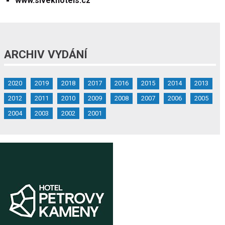
www.sivekhotels.cz
ARCHIV VYDÁNÍ
2020
2019
2018
2017
2016
2015
2014
2013
2012
2011
2010
2009
2008
2007
2006
2005
2004
2003
2002
2001