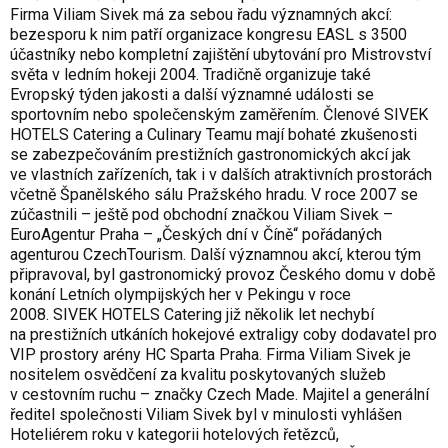
Firma Viliam Sivek má za sebou řadu významných akcí:
bezesporu k nim patří organizace kongresu EASL s 3500
účastníky nebo kompletní zajištění ubytování pro Mistrovství
světa v ledním hokeji 2004. Tradičně organizuje také
Evropský týden jakosti a další významné události se
sportovním nebo společenským zaměřením. Členové SIVEK
HOTELS Catering a Culinary Teamu mají bohaté zkušenosti
se zabezpečováním prestižních gastronomických akcí jak
ve vlastních zařízeních, tak i v dalších atraktivních prostorách
včetně Španělského sálu Pražského hradu. V roce 2007 se
zúčastnili – ještě pod obchodní značkou Viliam Sivek –
EuroAgentur Praha – „Českých dní v Číně“ pořádaných
agenturou CzechTourism. Další významnou akcí, kterou tým
připravoval, byl gastronomický provoz Českého domu v době
konání Letních olympijských her v Pekingu v roce
2008. SIVEK HOTELS Catering již několik let nechybí
na prestižních utkáních hokejové extraligy coby dodavatel pro
VIP prostory arény HC Sparta Praha. Firma Viliam Sivek je
nositelem osvědčení za kvalitu poskytovaných služeb
v cestovním ruchu – značky Czech Made. Majitel a generální
ředitel společnosti Viliam Sivek byl v minulosti vyhlášen
Hoteliérem roku v kategorii hotelových řetězců,