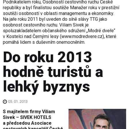
Podnikatelem roku, Osobností cestovního ruchu České
republiky a byl finalistou soutěže Manažer roku v prestižní
soutěži osobností v oblasti managementu a ekonomiky.
Na jaře roku 2011 byl uveden do síně slávy TTG jako
osobnost cestovního ruchu. Viliam Sivek je
spoluzakladatelem občanského sdružení „Modré dveře“
v Kostelci nad Černými lesy (
www.modredvere.cz
), které
pomáhá lidem s duševním onemocněním.
Do roku 2013
hodně turistů a
lehký byznys
05. 01. 2013
S majitelem firmy Viliam
Sivek – SIVEK HOTELS
a předsedou Asociace
cestovních kanceláří České