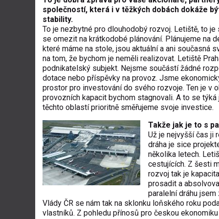
společností, která i v těžkých dobách dokáže b
stability.
To je nezbytné pro dlouhodobý rozvoj. Letiště, to je 
se omezit na krátkodobé plánování. Plánujeme na de
které máme na stole, jsou aktuální a ani současná
na tom, že bychom je neměli realizovat. Letiště Prah
podnikatelský subjekt. Nejsme součástí žádné roz
dotace nebo příspěvky na provoz. Jsme ekonomicky 
prostor pro investování do svého rozvoje. Ten je v 
provozních kapacit bychom stagnovali. A to se týká
těchto oblastí prioritně směřujeme svoje investice.
Takže jak je to s p
Už je nejvyšší čas ji 
dráha je sice projekt
několika letech. Let
cestujících. Z šesti 
rozvoj tak je kapacit
prosadit a absolvova
paralelní dráhu jsem
Vlády ČR se nám tak na sklonku loňského roku podaři
vlastníků. Z pohledu přínosů pro českou ekonomiku 