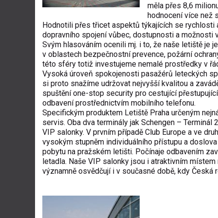
měla přes 8,6 milion
hodnocení více než s
Hodnotili přes třicet aspektů týkajících se rychlost
dopravního spojení vůbec, dostupnosti a možnosti vý
Svým hlasováním ocenili mj. i to, že naše letiště je 
v oblastech bezpečnostní prevence, požární ochrany
této sféry totiž investujeme nemalé prostředky v řá
Vysoká úroveň spokojenosti pasažérů leteckých spol
si proto snažíme udržovat nejvyšší kvalitou a zavá
spuštění one-stop security pro cestující přestupují
odbavení prostřednictvím mobilního telefonu.
Specifickým produktem Letiště Praha určeným nejn
servis. Oba dva terminály jak Schengen – Terminál 2
VIP salonky. V prvním případě Club Europe a ve dru
vysokým stupněm individuálního přístupu a doslova 
pobytu na pražském letišti. Počínaje odbavením zav
letadla. Naše VIP salonky jsou i atraktivním míste
významně osvědčují i v současné době, kdy Česká r