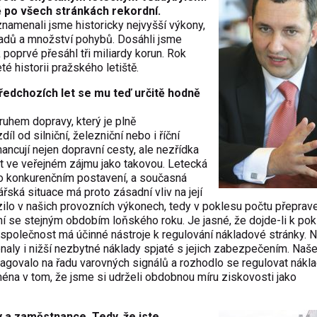
tě po všech stránkách rekordní.
znamenali jsme historicky nejvyšší výkony,
kladů a množství pohybů. Dosáhli jsme
 poprvé přesáhl tři miliardy korun. Rok
 historii pražského letiště.
edchozích let se mu teď určitě hodně
ruhem dopravy, který je plně
díl od silniční, železniční nebo i říční
nancují nejen dopravní cesty, ale nezřídka
t ve veřejném zájmu jako takovou. Letecká
to konkurenčním postavení, a současná
ská situace má proto zásadní vliv na její
azilo v našich provozních výkonech, tedy v poklesu počtu přeprav
í se stejným obdobím loňského roku. Je jasné, že dojde-li k pok
 společnost má účinné nástroje k regulování nákladové stránky. N
naly i nižší nezbytné náklady spjaté s jejich zabezpečením. Naše 
agovalo na řadu varovných signálů a rozhodlo se regulovat nákl
jména v tom, že jsme si udrželi obdobnou míru ziskovosti jako
y a zaměstnance. Tedy, že jste