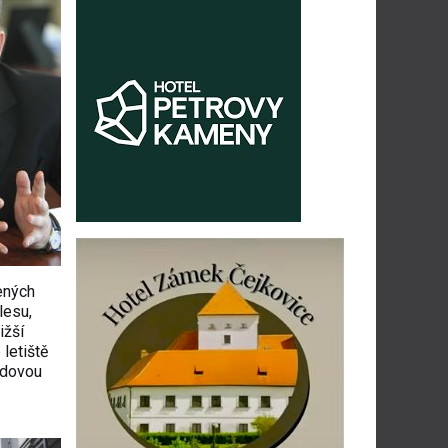
ených
lesu,
ižší
letiště
adovou