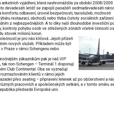
u anketních vyjádření, která nashromáždila za období 2008/2009
to devadesáti letišť se zapojili pasažéři sedmadevadesáti národ
i a komfortu odbavení, úrovně bezpečnosti, taxislužeb, možnosti
běru restaurací, obchodů nebo třeba čistoty sociálních zařízení 
jedním z nejbezpečnějších. A to díky naší dlouhodobé investiční po
, kontroly pohybu osob ve střežených zónách včetně činnosti os
du stovek milionů korun.
ečností je pro nás klíčová. Jejich přízeň
děním nových služeb. Příkladem může být
cí v Praze v rámci Schengenu nebo
áročnějším zákazníkům pak je náš VIP
, tak non-Schengen – Terminál 1 disponují
hém Club Continental. Oba se vyznačují
rozmazlováním klientů v rámci jejich
azadel přes seating – připravení letenek až po občerstvení a ná
m různých pracovních a společenských setkání, a v tomto směru s
epublika předsedá Evropské unii.