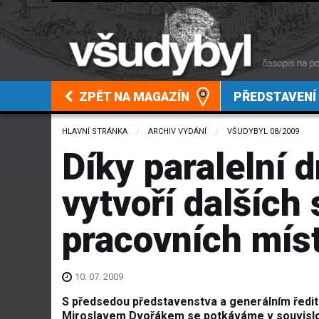
ZPĚT NA MAGAZÍN
PŘEDSTAVENÍ
HLAVNÍ STRÁNKA
ARCHIV VYDÁNÍ
VŠUDYBYL 08/2009
Díky paralelní 
vytvoří dalších
pracovních mís
10. 07. 2009
S předsedou představenstva a generálním ředitel
Miroslavem Dvořákem se potkáváme v souvislo