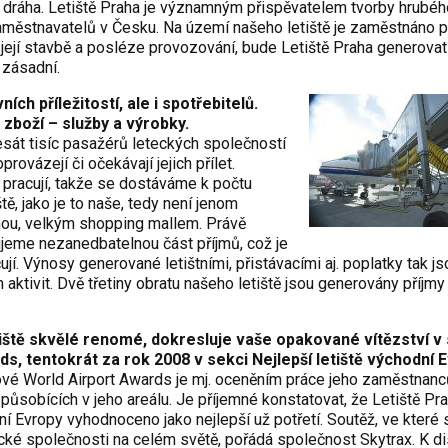
lní dráha. Letiště Praha je významným přispěvatelem tvorby hrubé
aměstnavatelů v Česku. Na území našeho letiště je zaměstnáno 
dy její stavbě a posléze provozování, bude Letiště Praha generovat
 zásadní.
ch příležitostí, ale i spotřebitelů.
 zboží – služby a výrobky.
sát tisíc pasažérů leteckých společností
provázejí či očekávají jejich přílet.
u pracují, takže se dostáváme k počtu
ě, jako je to naše, tedy není jenom
ou, velkým shopping mallem. Právě
ujeme nezanedbatelnou část příjmů, což je
í. Výnosy generované letištními, přistávacími aj. poplatky tak j
ivit. Dvě třetiny obratu našeho letiště jsou generovány příjmy
iště skvělé renomé, dokresluje vaše opakované vítězství v 
s, tentokrát za rok 2008 v sekci Nejlepší letiště východní E
ové World Airport Awards je mj. oceněním práce jeho zaměstnanc
působících v jeho areálu. Je příjemné konstatovat, že Letiště Pr
ní Evropy vyhodnoceno jako nejlepší už potřetí. Soutěž, ve které 
tecké společnosti na celém světě, pořádá společnost Skytrax. K d