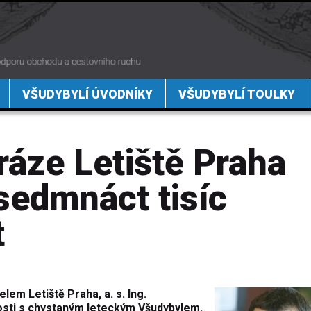
VŠUDYBYLÍ ÚVODNÍKY
VŠUDYBYLÍ TOULKY
dráze Letiště Praha
 sedmnáct tisíc
t
em Letiště Praha, a. s. Ing.
sti s chystaným leteckým Všudybylem.