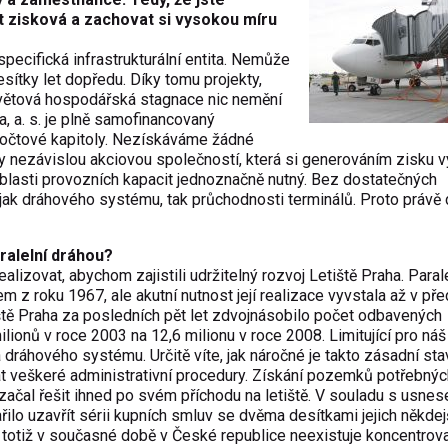
ýt zisková a zachovat si vysokou míru
specifická infrastrukturální entita. Nemůže
sítky let dopředu. Díky tomu projekty,
 světová hospodářská stagnace nic nemění
a, a. s. je plně samofinancovaný
počtové kapitoly. Nezískáváme žádné
nezávislou akciovou společností, která si generováním zisku vy
oblasti provozních kapacit jednoznačně nutný. Bez dostatečných
 jak dráhového systému, tak průchodnosti terminálů. Proto právě
aralelní dráhou?
realizovat, abychom zajistili udržitelný rozvoj Letiště Praha. Paral
em z roku 1967, ale akutní nutnost její realizace vyvstala až v př
iště Praha za posledních pět let zdvojnásobilo počet odbavených
milionů v roce 2003 na 12,6 milionu v roce 2008. Limitující pro náš
a dráhového systému. Určitě víte, jak náročné je takto zásadní st
t veškeré administrativní procedury. Získání pozemků potřebnýc
 začal řešit ihned po svém příchodu na letiště. V souladu s usne
lo uzavřít sérii kupních smluv se dvěma desítkami jejich někdej
totiž v současné době v České republice neexistuje koncentrova