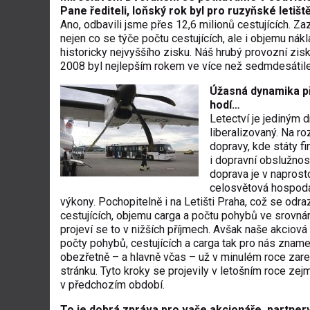
Pane řediteli, loňský rok byl pro ruzyňské letiš
Ano, odbavili jsme přes 12,6 milionů cestujících. Za
nejen co se týče počtu cestujících, ale i objemu ná
historicky nejvyššího zisku. Náš hrubý provozní zisk
2008 byl nejlepším rokem ve více než sedmdesátileté
Úžasná dynamika př
hodí…
Letectví je jediným d
liberalizovaný. Na roz
dopravy, kde státy fi
i dopravní obslužnos
doprava je v napros
celosvětová hospodář
výkony. Pochopitelně i na Letišti Praha, což se odr
cestujících, objemu carga a počtu pohybů ve srovnán
projeví se to v nižších příjmech. Avšak naše akciová
počty pohybů, cestujících a carga tak pro nás zname
obezřetně – a hlavně včas – už v minulém roce zare
stránku. Tyto kroky se projevily v letošním roce ze
v předchozím období.
To je dobrá zpráva pro vaše akcionáře, partner