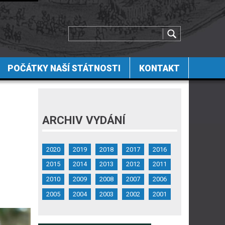
POČÁTKY NAŠÍ STÁTNOSTI
KONTAKT
ARCHIV VYDÁNÍ
2020
2019
2018
2017
2016
2015
2014
2013
2012
2011
2010
2009
2008
2007
2006
2005
2004
2003
2002
2001