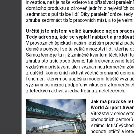
investice, než je naše vzletová a přistávací parale
domácího produktu a zároveň jedním z největších z
sedmnáct a půl tisíce lidí. Díky paralelní dráze, te
zhruba sedmnáct tisíc pracovních míst, a to je velmi
Určitě jste místem velké kumulace nejen pracovní
Tedy adresou, kde se vyplatí nabízet a prodávat
V provozních špičkách naším letištěm prochází pade
denně a pohybují se tu velká množství lidí, kteří je do
Samozřejmě je tu i již zmíněné kvantum těch, kteří t
zhruba sto tisíc osob denně. Tak frekventované letišt
vzdušným přístavem, ale i významnou komerční zón
z dalších komerčních aktivit včetně pronájmů gener
fenomén, kterým se úspěšná moderní letiště vyznačuj
významnou měrou podpořeny inkasem z komerčních akt
z leteckých aktivit a jedna třetina z neleteckých.
Jak má pražské let
World Airport Award
Vítězství v celosvět
obchodních partnerů 
v rámci letišť východ
hodnotí letiště a le