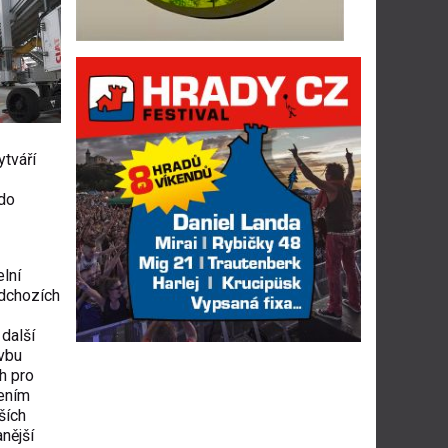
tváří
 do
elní
edchozích
 další
avbu
h pro
sením
ších
nější