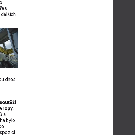
ho
přes
 dalších
sou dnes
soutěži
vropy.
ů a
aha bylo
se
ispozici