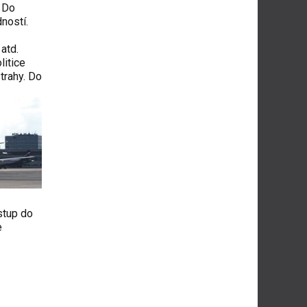
. Do
ností.
atd.
litice
trahy. Do
stup do
e