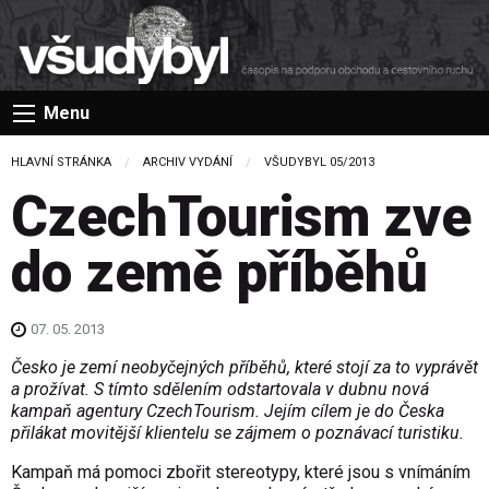
Menu
HLAVNÍ STRÁNKA
ARCHIV VYDÁNÍ
VŠUDYBYL 05/2013
CzechTourism zve
do země příběhů
07. 05. 2013
Česko je zemí neobyčejných příběhů, které stojí za to vyprávět
a prožívat. S tímto sdělením odstartovala v dubnu nová
kampaň agentury CzechTourism. Jejím cílem je do Česka
přilákat movitější klientelu se zájmem o poznávací turistiku.
Kampaň má pomoci zbořit stereotypy, které jsou s vnímáním