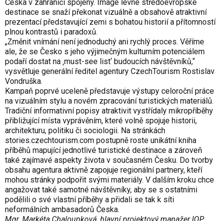
Česka v zahraničí spojeny. Image levné středoevropské
destinace se snaží překonat vizuálně a obsahově atraktivní
prezentací představující zemi s bohatou historií a přítomností
plnou kontrastů i paradoxů.
„Změnit vnímání není jednoduchý ani rychlý proces. Věříme
ale, že se Česko s jeho výjimečným kulturním potenciálem
podaří dostat na ‚must-see list‘ budoucích návštěvníků,“
vysvětluje generální ředitel agentury CzechTourism Rostislav
Vondruška.
Kampaň poprvé uceleně představuje výstupy celoroční práce
na vizuálním stylu a novém zpracování turistických materiálů.
Tradiční informativní popisy atraktivit vystřídaly mikropříběhy
přibližující místa vyprávěním, které volně spojuje historii,
architekturu, politiku či sociologii. Na stránkách
stories.czechtou­rism.com postupně roste unikátní kniha
příběhů mapující jednotlivé turistické destinace a zároveň
také zajímavé aspekty života v současném Česku. Do tvorby
obsahu agentura aktivně zapojuje regionální partnery, kteří
mohou stránky podpořit svými materiály. V dalším kroku chce
angažovat také samotné návštěvníky, aby se s ostatními
podělili o své vlastní příběhy a přidali se tak k síti
neformálních ambasadorů Česka.
Mgr. Markéta Chaloupková, hlavní projektový manažer IOP