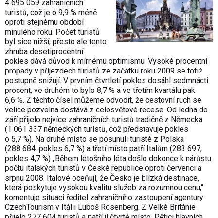
4 695 059 zah­raničních
turistů, což je o 9,9 % méně
oproti stejnému období
minulého roku. Počet turistů
byl sice nižší, přesto ale tento
zhruba desetiprocentní
pokles dává důvod k mírnému optimismu. Vysoké procentní
propady v příjezdech turistů ze začátku roku 2009 se totiž
postupně snižují. V prvním čtvrtletí pokles dosáhl sedmnácti
procent, ve druhém to bylo 8,7 % a ve třetím kvartálu pak
6,6 %. Z těchto čísel můžeme odvodit, že cestovní ruch se
velice pozvolna dostává z celosvětové recese. Od ledna do
září přijelo nejvíce zahraničních turistů tradičně z Německa
(1 061 337 ně­meckých turistů, což představuje pokles
o 5,7 %). Na druhé místo se posunuli turisté z Polska
(288 684, pokles 6,7 %) a třetí místo patří Italům (283 697,
pokles 4,7 %) „Během letošního léta došlo dokonce k nárůstu
počtu italských turistů v České republice oproti červenci a
srpnu 2008. Italové oceňují, že Česko je blízká destinace,
která poskytuje vysokou kvalitu služeb za rozumnou cenu,“
komentuje situaci ředitel zahraničního zastoupení agentury
CzechTourism v Itálii Luboš Rosenberg. Z Velké Británie
přijelo 277 604 turistů a patří jí čtvrté místo. Pětici hlavních