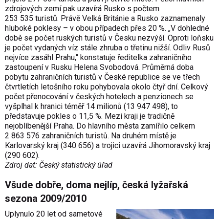
zdrojových zemí pak uzavírá Rusko s počtem
253 535 turistů. Právě Velká Británie a Rusko zaznamenaly
hluboké poklesy – v obou případech přes 20 %. „V dohledné
době se počet ruských turistů v Česku nezvýší. Oproti loňsku
je počet vydaných víz stále zhruba o třetinu nižší. Odliv Rusů
nejvíce zasáhl Prahu,“ konstatuje ředitelka zahraničního
zastoupení v Rusku Helena Svobodová. Průměrná doba
pobytu zahraničních turistů v České republice se ve třech
čtvrtletích letošního roku pohybovala okolo čtyř dní. Celkový
počet přenocování v českých hotelech a penzionech se
vyšplhal k hranici téměř 14 milionů (13 947 498), to
představuje pokles o 11,5 %. Mezi kraji je tradičně
nejoblíbenější Praha. Do hlavního města zamířilo celkem
2 863 576 zah­raničních turistů. Na druhém místě je
Karlovarský kraj (340 656) a trojici uzavírá Jihomoravský kraj
(290 602).
Zdroj dat: Český statistický úřad
Všude dobře, doma nejlíp, česká lyžařská
sezona 2009/2010
Uplynulo 20 let od sametové