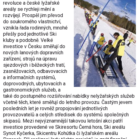
revoluce a české lyžařské
areály se rychleji mění a
rozvíjejí. Prospěl jim převod
do soukromého vlastnictví,
vznikla řada rodinných, mnohé
přešly pod jednotlivé Ski
kluby a podobně. Velké
investice v Česku směřují do
nových lanových dopravních
zařízení, strojů na úpravu
sjezdových i běžeckých tratí,
zasněžovacích, odbavovacích
a informačních systémů,
doprovodných, ubytovacích a
gastronomických služeb, a
také do postupného rozšiřování nabídky nelyžařských služeb
včetně těch, které směřují do letního provozu. Častým jevem
posledních let je rovněž propojování jednotlivých
provozovatelů a celých středisek do systémů společných
skipasů. Mezi nejvýznamnější takovou letošní akci patří
investice provedené ve Skiresortu Černá hora, Ski areálu
Synot Kyčerka, Skicentru Kohútka či lyžařském areálu