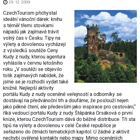
29. 12. 2009
CzechTourism přichystal
ideální vánoční dárek: knihu
s téměř třemi stovkami
nápadů jak zajímavě trávit
volný čas v Česku. Tipy na
výlety a dovolenou vycházejí
z výsledků soutěže Ceny
Kudy z nudy, kterou agentura
vyhlásila v červnu letošního
roku. „V soutěži se objevilo
tolik zajímavých nabídek, že
jsme se je rozhodli vydat také
knižně. Nejlepší aktivity
portálu Kudy z nudy oceněné veřejností a odborníky se
dostávají na předvánoční trh a doufáme, že poslouží nejen
jako pěkné čtení, ale především jako inspirace pro cestování,“
říká vedoucí portálu Kudy z nudy Štěpánka Orsáková o první
knize, kterou CzechTourism dává do běžné distribuce. Tři sta
tipů na výlety a dovolenou v celé České republice je
seřazeno do čtrnácti tematických kapitol. U žádné z aktivit
nechybí ověřené kontakty nebo mapy. Mimo oceněných