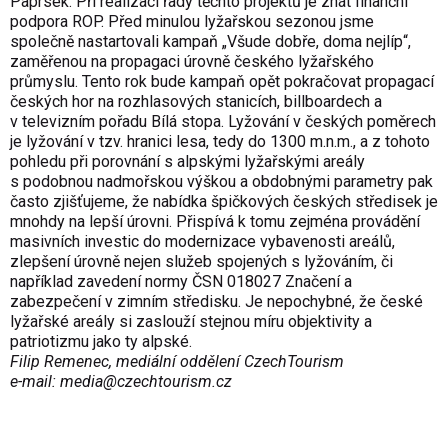
Paprsek. Při realizaci řady těchto projektů je znát finanční
podpora ROP. Před minulou lyžařskou sezonou jsme
společně nastartovali kampaň „Všude dobře, doma nejlíp“,
zaměřenou na propagaci úrovně českého lyžařského
průmyslu. Tento rok bude kampaň opět pokračovat propagací
českých hor na rozhlasových stanicích, billboardech a
v televizním pořadu Bílá stopa. Lyžování v českých poměrech
je lyžování v tzv. hranici lesa, tedy do 1300 m.n.m., a z tohoto
pohledu při porovnání s alpskými lyžařskými areály
s podobnou nadmořskou výškou a obdobnými parametry pak
často zjišťujeme, že nabídka špičkových českých středisek je
mnohdy na lepší úrovni. Přispívá k tomu zejména provádění
masivních investic do modernizace vybavenosti areálů,
zlepšení úrovně nejen služeb spojených s lyžováním, či
například zavedení normy ČSN 018027 Značení a
zabezpečení v zimním středisku. Je nepochybné, že české
lyžařské areály si zaslouží stejnou míru objektivity a
patriotizmu jako ty alpské.
Filip Remenec, mediální oddělení CzechTourism
e-mail:
media@
czechtourism.cz