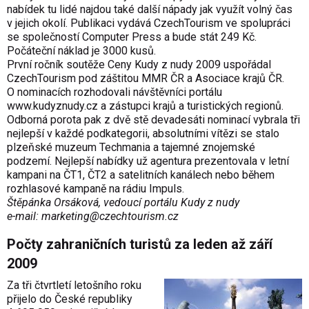
nabídek tu lidé najdou také další nápady jak využít volný čas
v jejich okolí. Publikaci vydává CzechTourism ve spolupráci
se společností Computer Press a bude stát 249 Kč.
Počáteční náklad je 3000 kusů.
První ročník soutěže Ceny Kudy z nudy 2009 uspořádal
CzechTourism pod záštitou MMR ČR a Asociace krajů ČR.
O nominacích rozhodovali návštěvníci portálu
www.kudyznudy.cz
a zástupci krajů a turistických regionů.
Odborná porota pak z dvě stě devadesáti nominací vybrala tři
nejlepší v každé podkategorii, absolutními vítězi se stalo
plzeňské muzeum Techmania a tajemné znojemské
podzemí. Nejlepší nabídky už agentura prezentovala v letní
kampani na ČT1, ČT2 a satelitních kanálech nebo během
rozhlasové kampaně na rádiu Impuls.
Štěpánka Orsáková, vedoucí portálu Kudy z nudy
e-mail:
marketing@
czechtourism.cz
Počty zahraničních turistů za leden až září
2009
Za tři čtvrtletí letošního roku
přijelo do České republiky