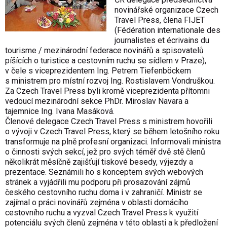
novinářské organizace Czech
Travel Press, člena FIJET
(Fédération internationale des
journalistes et écrivains du
tourisme / mezinárodní federace novinářů a spisovatelů
píšících o turistice a cestovním ruchu se sídlem v Praze),
v čele s viceprezidentem Ing. Petrem Tiefenböckem
s ministrem pro místní rozvoj Ing. Rostislavem Vondruškou.
Za Czech Travel Press byli kromě viceprezidenta přítomni
vedoucí mezinárodní sekce PhDr. Miroslav Navara a
tajemnice Ing. Ivana Masáková.
Členové delegace Czech Travel Press s ministrem hovořili
o vývoji v Czech Travel Press, který se během letošního roku
transformuje na plně profesní organizaci. Informovali ministra
o činnosti svých sekcí, jež pro svých téměř dvě stě členů
několikrát měsíčně zajišťují tiskové besedy, výjezdy a
prezentace. Seznámili ho s konceptem svých webových
stránek a vyjádřili mu podporu při prosazování zájmů
českého cestovního ruchu doma i v zahraničí. Ministr se
zajímal o práci novinářů zejména v oblasti domácího
cestovního ruchu a vyzval Czech Travel Press k využití
potenciálu svých členů zejména v této oblasti a k předložení