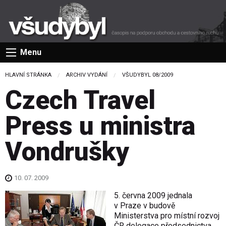
Menu
HLAVNÍ STRÁNKA
ARCHIV VYDÁNÍ
VŠUDYBYL 08/2009
Czech Travel
Press u ministra
Vondrušky
10. 07. 2009
5. června 2009 jednala
v Praze v budově
Ministerstva pro místní rozvoj
ČR delegace předsednictva