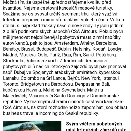
Možná tím, že úspěšně upřednostňujeme kvalitu před
kvantitou. Nejsme cestovní kanceláří masové turistiky.
Snažíme se oslovovat určitý segment trhu, který využívá
leteckou přepravu i mimo sféru aktivit volného času. Velkou
oblibu si například získaly naše eurovíkendy. Ty jsou jedním
z pilířů podnikatelských úspěchů ČSA Airtours. Pokud bych
měl jmenovat nejoblíbenější pobytová místa zimní nabídky
eurovíkendů, pak to jsou: Amsterdam, Athény, Barcelona,
Benátky, Brusel, Budapešť, Dublin, Helsinky, Kodaň, Londýn,
Madrid, Moskva, Oslo, Paříž, Riga, Řím, Sankt Petěrburg,
Stockholm, Vilnius a Zürich. Z tradičních destinací a
pobytových cílů našich leteckých zájezdů bych pak jmenoval
např. Dubaj ve Spojených arabských emirátech, kyperskou
Larnaku, Colombo na Srí Lance, Bejrút, New York, Istanbul,
Toronto, Bridgetown na Barbadosu, Denpasar na Bali,
kubánskou Havanu, Mahé na Seychelách, Malé na
Maledivách, Mauricius či Santo Domingo v Dominikánské
republice. Významnými sférami činnosti cestovní kanceláře
ČSA Airtours, na které rozhodně nelze zapomínat, jsou oblast
business travel a incoming do České republiky.
Svým výčtem pobytových
míst leteckých zájezdů jste