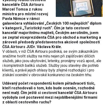
kanceláře ČSA Airtours
Marcel Tomsa z rukou
ministra pro místní rozvoj
Pavla Němce v rámci
galavečera vyhlašování „Českých 100 nejlepších“ diplom
v kategorii „Turistický ruch“. Čím je tato cestovní
kancelář majoritnímu majiteli, Českým aeroliniím, jsem
se zeptal viceprezidenta ČSA pro obchod a marketing a
zároveň předsedy představenstva akciové společnosti
ČSA Airtours JUDr. Václava Krále.
V oblasti, v níž ČSA Airtours podniká, se svým zákazníkům
snažíme tvořit služby na míru nejen při zajišťování dílčích
služeb, jako jsou ubytování, letenky, pronájmy vozů apod., ale
i kompletních balíků služeb. Služby jsou stavěny dle potřeb
klientů, a právě jejich ohlasy byly zřejmě rozhodující i pro
získání ocenění v obrovské konkurenci na českém trhu.
Udávaný počet respondentů kolem pětadvaceti tisíc,
kteří rozhodovali o tom, kdo bude oceněn, rozhodně
není malý. Čím ještě si cestovní kancelář ČSA Airtours
vydobyla své postavení mezi nejoblíbenějšími firmami
z oblasti cestovního ruchu?