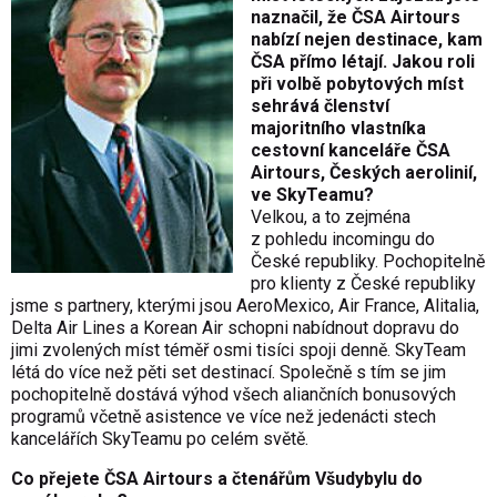
naznačil, že ČSA Airtours
nabízí nejen destinace, kam
ČSA přímo létají. Jakou roli
při volbě pobytových míst
sehrává členství
majoritního vlastníka
cestovní kanceláře ČSA
Airtours, Českých aerolinií,
ve SkyTeamu?
Velkou, a to zejména
z pohledu incomingu do
České republiky. Pochopitelně
pro klienty z České republiky
jsme s partnery, kterými jsou AeroMexico, Air France, Alitalia,
Delta Air Lines a Korean Air schopni nabídnout dopravu do
jimi zvolených míst téměř osmi tisíci spoji denně. SkyTeam
létá do více než pěti set destinací. Společně s tím se jim
pochopitelně dostává výhod všech aliančních bonusových
programů včetně asistence ve více než jedenácti stech
kancelářích SkyTeamu po celém světě.
Co přejete ČSA Airtours a čtenářům Všudybylu do