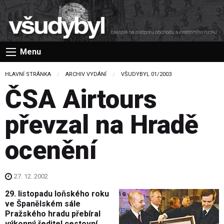
Menu
HLAVNÍ STRÁNKA
ARCHIV VYDÁNÍ
VŠUDYBYL 01/2003
ČSA Airtours
převzal na Hradě
ocenění
27. 12. 2002
29. listopadu loňského roku
ve Španělském sále
Pražského hradu přebíral
výkonný ředitel cestovní