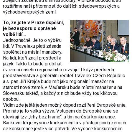
zdejších zkušeností a infrastruktury. V blízké budoucnosti
rozšíříme naši přítomnost do dalších středoevropských a
východoevropských ze­mí.
To, že jste v Praze úspěšní,
je bezesporu o správné
volbě lidí…
Jednoznačně. Je to o výběru
lidí. V Travelexu platí zásada
spoléhat na místní manažery.
Na lidi, kteří znají prostředí a
jazyk. Takto to bude probíhat
i v rámci našeho regionálního rozvoje. I když předseda
představenstva a generální ředitel Travelex Czech Republic
a.s. pan Jiří Krejča bude mít jako regionální manažer na
starosti nové země, v Maďarsku bude místní manažer a na
Slovensku taktéž, a každý z nich bude vždy tou klíčovou
osobou.
Vidím zde ještě jeden možný dopad rozšíření Evropské unie.
Pro nás je to velká výzva. Vstupem do Evropské unie se
otevírají tzv. „trhy bez hranic“, a tím narůstá konkurence.
Bankovní trh je vysoce konkurenční a v přistupujících zemích
se konkurence ještě více přitvrdí. Ve vysoce konkurenčním