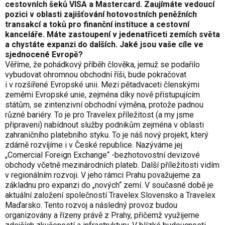
cestovních šeků VISA a Mastercard. Zaujímáte vedoucí
pozici v oblasti zajišťování hotovostních peněžních
transakcí a toků pro finanční instituce a cestovní
kanceláře. Máte zastoupení v jedenatřiceti zemích světa
a chystáte expanzi do dalších. Jaké jsou vaše cíle ve
sjednocené Evropě?
Věříme, že pohádkový příběh člověka, jemuž se podařilo
vybudovat ohromnou obchodní říši, bude pokračovat
i v rozšířené Evropské unii. Mezi pětadvaceti členskými
zeměmi Evropské unie, zejména díky nově přistupujícím
státům, se zintenzivní obchodní výměna, protože padnou
různé bariéry. To je pro Travelex příležitost (a my jsme
připraveni) nabídnout služby podnikům zejména v oblasti
zahraničního platebního styku. To je náš nový projekt, který
zdárně rozvíjíme i v České republice. Nazýváme jej
„Comercial Foreign Exchange“ -bezhotovostní devizové
obchody včetně mezinárodních plateb. Další příležitosti vidím
v regionálním rozvoji. V jeho rámci Prahu považujeme za
základnu pro expanzi do „nových“ zemí. V současné době je
aktuální založení společností Travelex Slovensko a Travelex
Maďarsko. Tento rozvoj a následný provoz budou
organizovány a řízeny právě z Prahy, přičemž využijeme