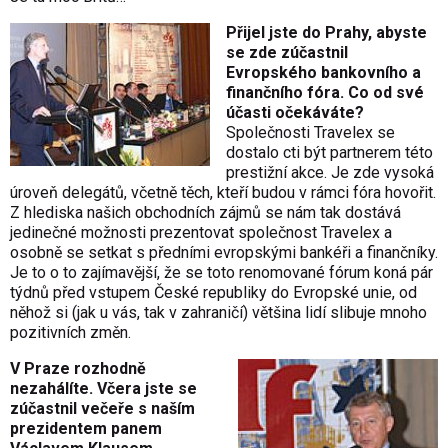
Přijel jste do Prahy, abyste
se zde zúčastnil
Evropského bankovního a
finančního fóra. Co od své
účasti očekáváte?
Společnosti Travelex se
dostalo cti být partnerem této
prestižní akce. Je zde vysoká
úroveň delegátů, včetně těch, kteří budou v rámci fóra hovořit.
Z hlediska našich obchodních zájmů se nám tak dostává
jedinečné možnosti prezentovat společnost Travelex a
osobně se setkat s předními evropskými bankéři a finančníky.
Je to o to zajímavější, že se toto renomované fórum koná pár
týdnů před vstupem České republiky do Evropské unie, od
něhož si (jak u vás, tak v zahraničí) většina lidí slibuje mnoho
pozitivních změn.
V Praze rozhodně
nezahálíte. Včera jste se
zúčastnil večeře s naším
prezidentem panem