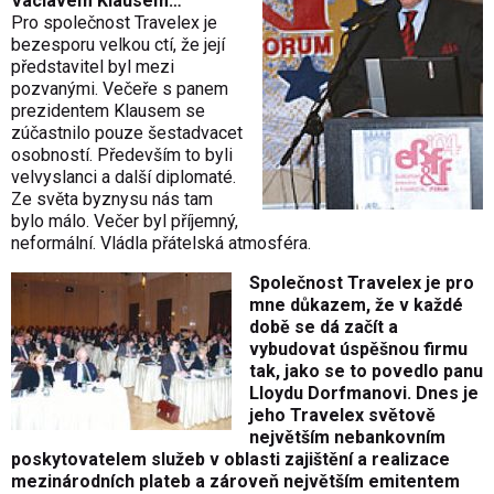
Václavem Klausem…
Pro společnost Travelex je
bezesporu velkou ctí, že její
představitel byl mezi
pozvanými. Večeře s panem
prezidentem Klausem se
zúčastnilo pouze šestadvacet
osobností. Především to byli
velvyslanci a další diplomaté.
Ze světa byznysu nás tam
bylo málo. Večer byl příjemný,
neformální. Vládla přátelská atmosféra.
Společnost Travelex je pro
mne důkazem, že v každé
době se dá začít a
vybudovat úspěšnou firmu
tak, jako se to povedlo panu
Lloydu Dorfmanovi. Dnes je
jeho Travelex světově
největším nebankovním
poskytovatelem služeb v oblasti zajištění a realizace
mezinárodních plateb a zároveň největším emitentem