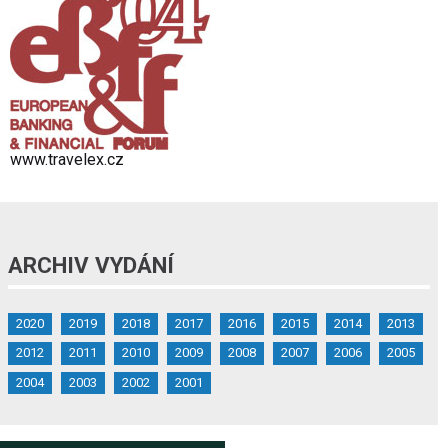
www.travelex.cz
ARCHIV VYDÁNÍ
2020
2019
2018
2017
2016
2015
2014
2013
2012
2011
2010
2009
2008
2007
2006
2005
2004
2003
2002
2001