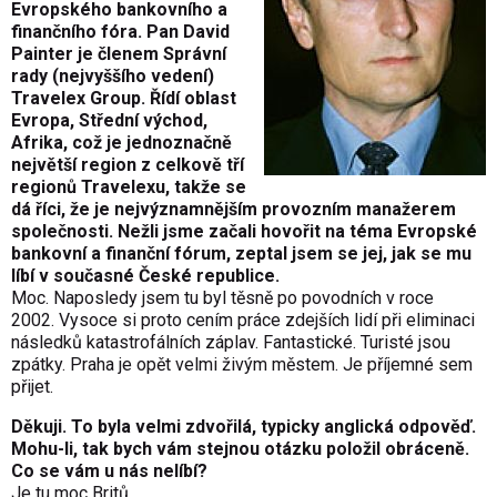
Evropského bankovního a
finančního fóra. Pan David
Painter je členem Správní
rady (nejvyššího vedení)
Travelex Group. Řídí oblast
Evropa, Střední východ,
Afrika, což je jednoznačně
největší region z celkově tří
regionů Travelexu, takže se
dá říci, že je nejvýznamnějším provozním manažerem
společnosti. Nežli jsme začali hovořit na téma Evropské
bankovní a finanční fórum, zeptal jsem se jej, jak se mu
líbí v současné České republice.
Moc. Naposledy jsem tu byl těsně po povodních v roce
2002. Vysoce si proto cením práce zdejších lidí při eliminaci
následků katastrofálních záplav. Fantastické. Turisté jsou
zpátky. Praha je opět velmi živým městem. Je příjemné sem
přijet.
Děkuji. To byla velmi zdvořilá, typicky anglická odpověď.
Mohu-li, tak bych vám stejnou otázku položil obráceně.
Co se vám u nás nelíbí?
Je tu moc Britů…